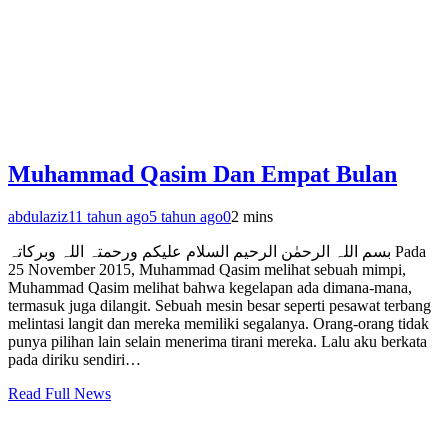
Muhammad Qasim Dan Empat Bulan
abdulaziz
11 tahun ago
5 tahun ago
0
2 mins
بسم اللہ الرحمٰن الرحیم السلام علیکم ورحمتہ اللہ وبرکاتہ Pada
25 November 2015, Muhammad Qasim melihat sebuah mimpi,
Muhammad Qasim melihat bahwa kegelapan ada dimana-mana,
termasuk juga dilangit. Sebuah mesin besar seperti pesawat terbang
melintasi langit dan mereka memiliki segalanya. Orang-orang tidak
punya pilihan lain selain menerima tirani mereka. Lalu aku berkata
pada diriku sendiri…
Read Full News