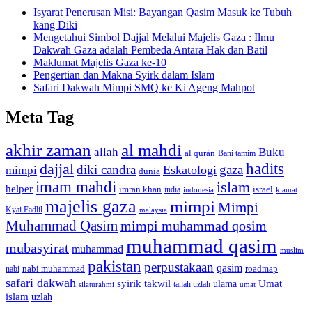
Isyarat Penerusan Misi: Bayangan Qasim Masuk ke Tubuh
kang Diki
Mengetahui Simbol Dajjal Melalui Majelis Gaza : Ilmu
Dakwah Gaza adalah Pembeda Antara Hak dan Batil
Maklumat Majelis Gaza ke-10
Pengertian dan Makna Syirk dalam Islam
Safari Dakwah Mimpi SMQ ke Ki Ageng Mahpot
Meta Tag
akhir zaman
al mahdi
allah
Buku
al qurán
Bani tamim
dajjal
hadits
diki candra
gaza
Eskatologi
mimpi
dunia
imam mahdi
islam
helper
imran khan
israel
india
indonesia
kiamat
majelis gaza
mimpi
Mimpi
Kyai Fadlil
malaysia
Muhammad Qasim
mimpi muhammad qosim
muhammad qasim
mubasyirat
muhammad
muslim
pakistan
perpustakaan
qasim
nabi muhammad
roadmap
nabi
safari dakwah
syirik
takwil
Umat
ulama
silaturahmi
tanah uzlah
umat
islam
uzlah