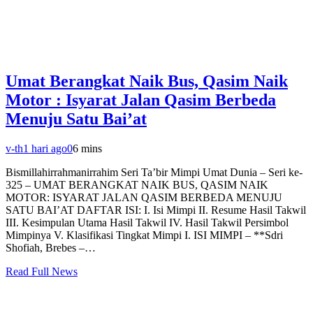
Umat Berangkat Naik Bus, Qasim Naik
Motor : Isyarat Jalan Qasim Berbeda
Menuju Satu Bai’at
v-th
1 hari ago
0
6 mins
Bismillahirrahmanirrahim Seri Ta’bir Mimpi Umat Dunia – Seri ke-
325 – UMAT BERANGKAT NAIK BUS, QASIM NAIK
MOTOR: ISYARAT JALAN QASIM BERBEDA MENUJU
SATU BAI’AT DAFTAR ISI: I. Isi Mimpi II. Resume Hasil Takwil
III. Kesimpulan Utama Hasil Takwil IV. Hasil Takwil Persimbol
Mimpinya V. Klasifikasi Tingkat Mimpi I. ISI MIMPI – **Sdri
Shofiah, Brebes –…
Read Full News