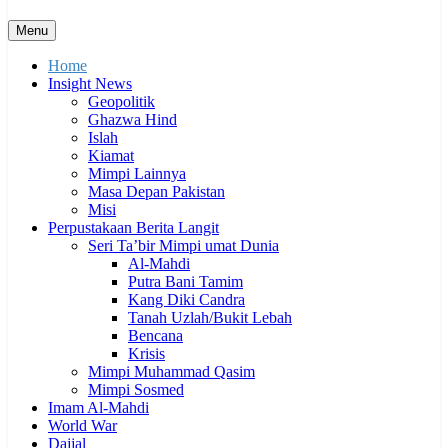
Menu
Home
Insight News
Geopolitik
Ghazwa Hind
Islah
Kiamat
Mimpi Lainnya
Masa Depan Pakistan
Misi
Perpustakaan Berita Langit
Seri Ta’bir Mimpi umat Dunia
Al-Mahdi
Putra Bani Tamim
Kang Diki Candra
Tanah Uzlah/Bukit Lebah
Bencana
Krisis
Mimpi Muhammad Qasim
Mimpi Sosmed
Imam Al-Mahdi
World War
Dajjal