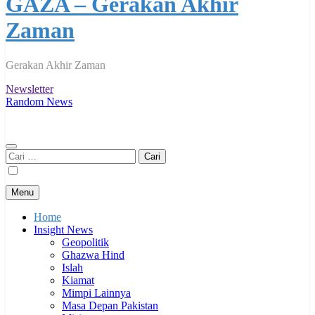
GAZA – Gerakan Akhir
Zaman
Gerakan Akhir Zaman
Newsletter
Random News
Cari
untuk:
Menu
Home
Insight News
Geopolitik
Ghazwa Hind
Islah
Kiamat
Mimpi Lainnya
Masa Depan Pakistan