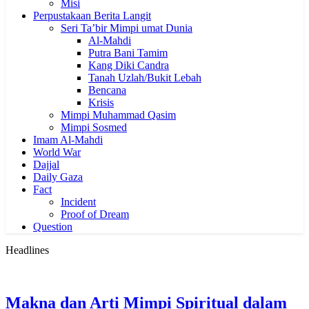
Misi
Perpustakaan Berita Langit
Seri Ta’bir Mimpi umat Dunia
Al-Mahdi
Putra Bani Tamim
Kang Diki Candra
Tanah Uzlah/Bukit Lebah
Bencana
Krisis
Mimpi Muhammad Qasim
Mimpi Sosmed
Imam Al-Mahdi
World War
Dajjal
Daily Gaza
Fact
Incident
Proof of Dream
Question
Headlines
Makna dan Arti Mimpi Spiritual dalam