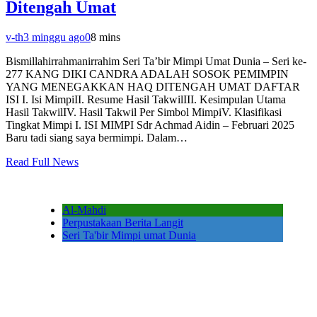
Ditengah Umat
v-th
3 minggu ago
0
8 mins
Bismillahirrahmanirrahim Seri Ta’bir Mimpi Umat Dunia – Seri ke-
277 KANG DIKI CANDRA ADALAH SOSOK PEMIMPIN
YANG MENEGAKKAN HAQ DITENGAH UMAT DAFTAR
ISI I. Isi MimpiII. Resume Hasil TakwilIII. Kesimpulan Utama
Hasil TakwilIV. Hasil Takwil Per Simbol MimpiV. Klasifikasi
Tingkat Mimpi I. ISI MIMPI Sdr Achmad Aidin – Februari 2025
Baru tadi siang saya bermimpi. Dalam…
Read Full News
Al-Mahdi
Perpustakaan Berita Langit
Seri Ta'bir Mimpi umat Dunia