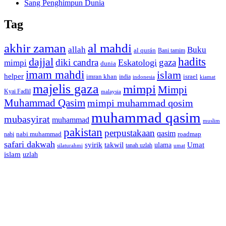
Sang Penghimpun Dunia
Tag
akhir zaman
al mahdi
allah
Buku
al qurán
Bani tamim
dajjal
hadits
diki candra
gaza
Eskatologi
mimpi
dunia
imam mahdi
islam
helper
imran khan
israel
india
indonesia
kiamat
majelis gaza
mimpi
Mimpi
Kyai Fadlil
malaysia
Muhammad Qasim
mimpi muhammad qosim
muhammad qasim
mubasyirat
muhammad
muslim
pakistan
perpustakaan
qasim
nabi muhammad
roadmap
nabi
safari dakwah
syirik
takwil
Umat
ulama
silaturahmi
tanah uzlah
umat
islam
uzlah