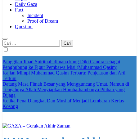
Daily Gaza
Fact
Incident
Proof of Dream
Question
Cari
untuk:
Panggilan Jihad Spiritual: dimana kang Diki Candra sebagai
Penghubung ke Figur Pembawa Misi (Muhammad Qasim)
Kajian Mimpi Muhammad Qasim Terbaru: Penjelasan dan Arti
Terkini
Datang Masa Fitnah Besar yang Mengguncang Umat, Namun di
Tengahnya Allah Menyiapkan Hamba-hambanya Pilihan yang
Dijaga
Ketika Pena Diangkat Dan Mushaf Menjadi Lembaran Kertas
Kosong