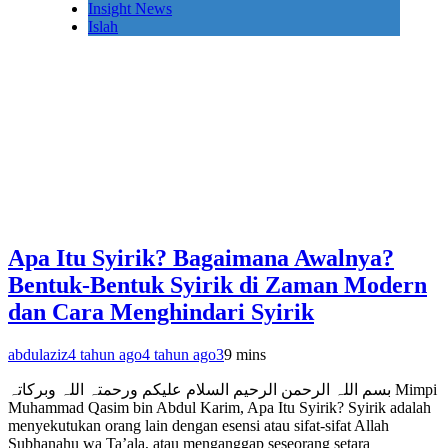
Insight News
Islah
Apa Itu Syirik? Bagaimana Awalnya?
Bentuk-Bentuk Syirik di Zaman Modern
dan Cara Menghindari Syirik
abdulaziz
4 tahun ago
4 tahun ago
3
9 mins
بسم اللہ الرحمن الرحیم السلام علیکم ورحمتہ اللہ وبرکاتہ Mimpi
Muhammad Qasim bin Abdul Karim, Apa Itu Syirik? Syirik adalah
menyekutukan orang lain dengan esensi atau sifat-sifat Allah
Subhanahu wa Ta’ala, atau menganggap seseorang setara