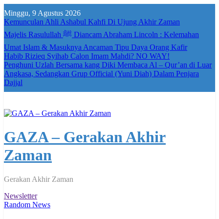
Skip
Minggu, 9 Agustus 2026
to
Kemunculan Ahli Ashabul Kahfi Di Ujung Akhir Zaman
content
Majelis Rasulullah ﷺ Diancam Abraham Lincoln : Kelemahan
Umat Islam & Masuknya Ancaman Tipu Daya Orang Kafir
Habib Rizieq Syihab Calon Imam Mahdi? NO WAY!
Penghuni Uzlah Bersama kang Diki Membaca Al – Qur’an di Luar
Angkasa, Sedangkan Grup Official (Yuni Diah) Dalam Penjara
Dajjal
GAZA – Gerakan Akhir
Zaman
Gerakan Akhir Zaman
Newsletter
Random News