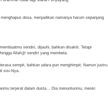
it menghapus dosa, menjadikan namanya harum sepanjang
embuatmu sendiri, dijauhi, bahkan disakiti. Tetapi
kejujuran adalah cahaya yang menembus langit, hingga Allahﷻ sendiri yang membela.
erasa sempit, bahkan udara pun menghimpit. Namun justru
amu di sisi-Nya.
kanmu terjerat dalam dusta… Dia menuntunmu, meski