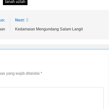
tanah uzlah
us:
Next:
man
Kedamaian Mengundang Salam Langit
as yang wajib ditandai
*