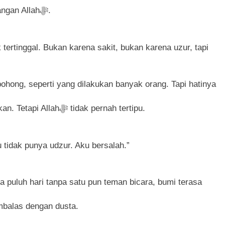
Namun tidak ada tempat bersembunyi dari pandangan Allahﷻ.
m Sebab Calon Imam Mahdi Masalah Tertutup dari Mayoritas Manusia, Kemuli
 tertinggal. Bukan karena sakit, bukan karena uzur, tapi
ijawab Lewat Wajah (kang Diki) : Isyarat Petunjuk Melalui Jalan
Dia tahu, dunia bisa ditipu, manusia bisa diyakinkan. Tetapi Allahﷻ tidak pernah tertipu.
 tidak punya udzur. Aku bersalah.”
ma puluh hari tanpa satu pun teman bicara, bumi terasa
mbalas dengan dusta.