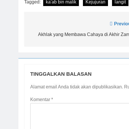
Tagged:
ka'ab bin malik
Kejujuran
langit
Navigasi
Previo
pos
Akhlak yang Membawa Cahaya di Akhir Za
TINGGALKAN BALASAN
Alamat email Anda tidak akan dipublikasikan.
Ru
Komentar
*