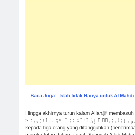
Baca Juga:
Islah tidak Hanya untuk Al Mahdi
Hingga akhirnya turun kalam All
> وَعَلَى ٱلثَّلَـٰثَةِ ٱلَّذِينَ خُلِّفُوا۟… ثُمَّ تَابَ عَلَيْهِمْ لِيَتُوبُوا۟ ۚ إِنَّ ٱللَّهَ هُوَ ٱلتَّوَّابُ ٱلرَّحِيمُ “…Dan
kepada tiga orang yang ditangguhkan (penerimaa
mereka tetap dalam taubat. Sungguh Allah Maha