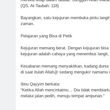
(QS. At-Taubah: 118)
Bayangkan, satu kejujuran membuka pintu lang
zaman.
Pelajaran yang Bisa di Petik
Kejujuran memang berat. Dengan kejujuran bisa m
Kesabaran memang menyakitkan, kadang dunia t
di saat itulah Allahﷻ sedang mengukir nam
Ibnu Qayyim berkata:
“Ketika Allah mencintaimu… Dia tidak membiar
melalui jalan pedih, menuju tempat ampunan.”