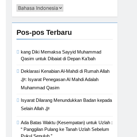
Pengalih
Bahasa
aannya Jauh dari
Pos-pos Terbaru
 Hati
kang Diki Memaksa Sayyid Muhammad
Qasim untuk Dibaiat di Depan Ka’bah
Deklarasi Kenabian Al-Mahdi di Rumah Allah
ﷻ: Isyarat Penegasan Al Mahdi Adalah
Muhammad Qasim
Isyarat Dilarang Menundukkan Badan kepada
Selain Allah ﷻ
Ada Batas Waktu (Kesempatan) untuk Uzlah :
“ Panggilan Pulang ke Tanah Uzlah Sebelum
Pukul Sepuluh.”