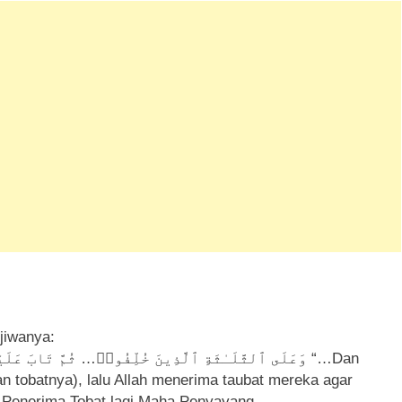
ahﷻ membasuh jiwanya:
n tobatnya), lalu Allah menerima taubat mereka agar
 Penerima Tobat lagi Maha Penyayang