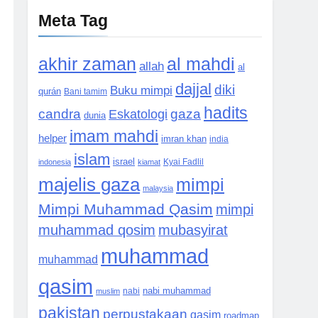
Meta Tag
akhir zaman
al mahdi
allah
al
dajjal
diki
Buku mimpi
qurán
Bani tamim
hadits
candra
Eskatologi
gaza
dunia
imam mahdi
helper
imran khan
india
islam
israel
indonesia
kiamat
Kyai Fadlil
majelis gaza
mimpi
malaysia
Mimpi Muhammad Qasim
mimpi
muhammad qosim
mubasyirat
muhammad
muhammad
qasim
nabi muhammad
muslim
nabi
pakistan
perpustakaan
qasim
roadmap