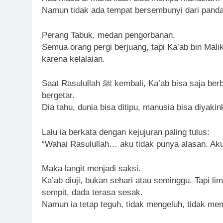
Solid & Loyal
3 Hari Ago
Identitas Muhammas Qasi
Perang Tabuk, medan pengorbanan.
Apa yang Tampak
Semua orang pergi berjuang, tapi Ka’ab bin Malik
4 Hari Ago
karena kelalaian.
Ketika Istikharah D
4 Hari Ago
Saat Rasulullah ﷺ kembali, Ka’ab bisa saja berbohong, seperti yang dilakukan banyak orang. Tapi hatinya
bergetar.
Lalu ia berkata dengan kejujuran paling tulus:
“Wahai Rasulullah… aku tidak punya alasan. Aku
Maka langit menjadi saksi.
Ka’ab diuji, bukan sehari atau seminggu. Tapi li
sempit, dada terasa sesak.
Namun ia tetap teguh, tidak mengeluh, tidak me