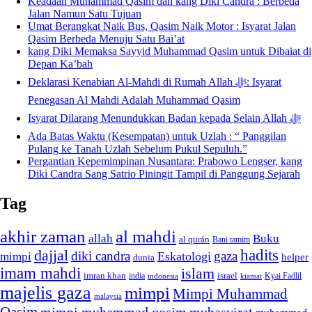
Keadaan Muhammad Qasim dan kang Diki Candra : Berbeda
Jalan Namun Satu Tujuan
Umat Berangkat Naik Bus, Qasim Naik Motor : Isyarat Jalan
Qasim Berbeda Menuju Satu Bai’at
kang Diki Memaksa Sayyid Muhammad Qasim untuk Dibaiat di
Depan Ka’bah
Deklarasi Kenabian Al-Mahdi di Rumah Allah ﷻ: Isyarat
Penegasan Al Mahdi Adalah Muhammad Qasim
Isyarat Dilarang Menundukkan Badan kepada Selain Allah ﷻ
Ada Batas Waktu (Kesempatan) untuk Uzlah : “ Panggilan
Pulang ke Tanah Uzlah Sebelum Pukul Sepuluh.”
Pergantian Kepemimpinan Nusantara: Prabowo Lengser, kang
Diki Candra Sang Satrio Piningit Tampil di Panggung Sejarah
Tag
akhir zaman
al mahdi
allah
Buku
al qurán
Bani tamim
dajjal
hadits
diki candra
gaza
Eskatologi
mimpi
helper
dunia
imam mahdi
islam
imran khan
israel
india
indonesia
kiamat
Kyai Fadlil
majelis gaza
mimpi
Mimpi Muhammad
malaysia
Qasim
mimpi muhammad qosim
mubasyirat