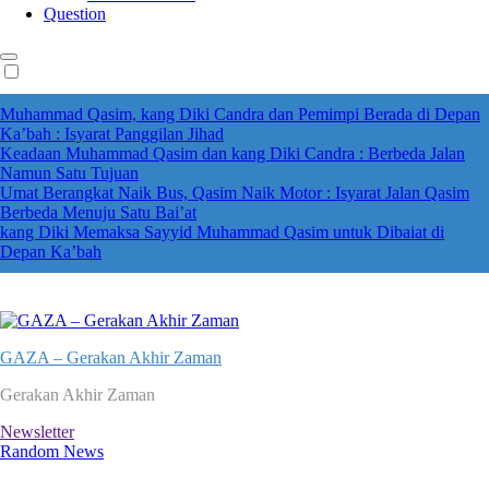
Question
Muhammad Qasim, kang Diki Candra dan Pemimpi Berada di Depan
Ka’bah : Isyarat Panggilan Jihad
Keadaan Muhammad Qasim dan kang Diki Candra : Berbeda Jalan
Namun Satu Tujuan
Umat Berangkat Naik Bus, Qasim Naik Motor : Isyarat Jalan Qasim
Berbeda Menuju Satu Bai’at
kang Diki Memaksa Sayyid Muhammad Qasim untuk Dibaiat di
Depan Ka’bah
GAZA – Gerakan Akhir Zaman
Gerakan Akhir Zaman
Newsletter
Random News