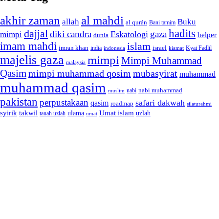
akhir zaman
al mahdi
allah
Buku
al qurán
Bani tamim
dajjal
hadits
diki candra
gaza
Eskatologi
mimpi
helper
dunia
imam mahdi
islam
imran khan
israel
india
indonesia
kiamat
Kyai Fadlil
majelis gaza
mimpi
Mimpi Muhammad
malaysia
Qasim
mimpi muhammad qosim
mubasyirat
muhammad
muhammad qasim
nabi muhammad
muslim
nabi
pakistan
perpustakaan
safari dakwah
qasim
roadmap
silaturahmi
syirik
takwil
Umat islam
ulama
uzlah
tanah uzlah
umat