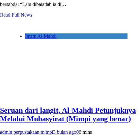
bersabda: “Lalu dibaiatlah ia di…
Read Full News
Imam Al-Mahdi
Seruan dari langit, Al-Mahdi Petunjuknya
Melalui Mubasyirat (Mimpi yang benar)
admin perpustakaan mimpi
3 bulan ago
0
6 mins