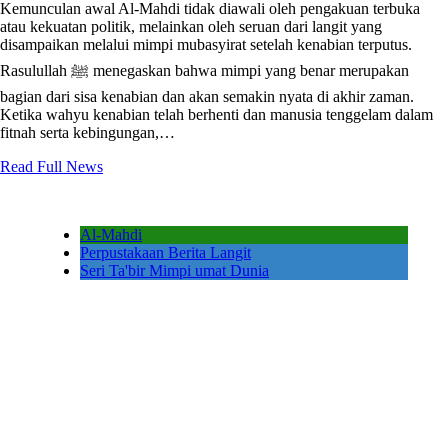
Kemunculan awal Al-Mahdi tidak diawali oleh pengakuan terbuka
atau kekuatan politik, melainkan oleh seruan dari langit yang
disampaikan melalui mimpi mubasyirat setelah kenabian terputus.
Rasulullah ﷺ menegaskan bahwa mimpi yang benar merupakan
bagian dari sisa kenabian dan akan semakin nyata di akhir zaman.
Ketika wahyu kenabian telah berhenti dan manusia tenggelam dalam
fitnah serta kebingungan,…
Read Full News
Al-Mahdi
Perpustakaan Berita Langit
Seri Ta'bir Mimpi umat Dunia