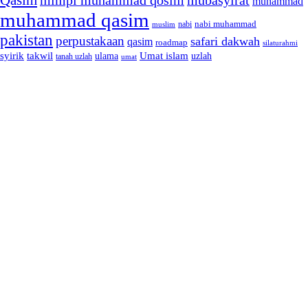
muhammad
muhammad qasim
nabi muhammad
muslim
nabi
pakistan
perpustakaan
safari dakwah
qasim
roadmap
silaturahmi
syirik
takwil
Umat islam
ulama
uzlah
tanah uzlah
umat