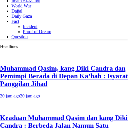
Imam Al-Mahdi
World War
Dajjal
Daily Gaza
Fact
Incident
Proof of Dream
Question
Headlines
Muhammad Qasim, kang Diki Candra dan
Pemimpi Berada di Depan Ka’bah : Isyarat
Panggilan Jihad
20 jam ago
20 jam ago
Keadaan Muhammad Qasim dan kang Diki
Candra : Berbeda Jalan Namun Satu