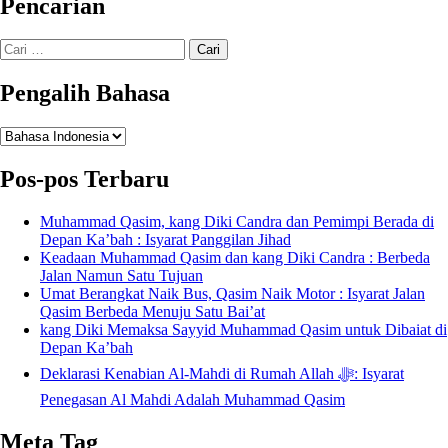
Pencarian
Cari
untuk:
Pengalih Bahasa
Pengalih
Bahasa
Pos-pos Terbaru
Muhammad Qasim, kang Diki Candra dan Pemimpi Berada di
Depan Ka’bah : Isyarat Panggilan Jihad
Keadaan Muhammad Qasim dan kang Diki Candra : Berbeda
Jalan Namun Satu Tujuan
Umat Berangkat Naik Bus, Qasim Naik Motor : Isyarat Jalan
Qasim Berbeda Menuju Satu Bai’at
kang Diki Memaksa Sayyid Muhammad Qasim untuk Dibaiat di
Depan Ka’bah
Deklarasi Kenabian Al-Mahdi di Rumah Allah ﷻ: Isyarat
Penegasan Al Mahdi Adalah Muhammad Qasim
Meta Tag