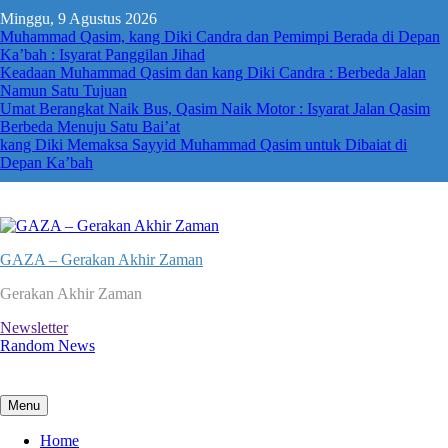
Skip
Minggu, 9 Agustus 2026
to
Muhammad Qasim, kang Diki Candra dan Pemimpi Berada di Depan
content
Ka’bah : Isyarat Panggilan Jihad
Keadaan Muhammad Qasim dan kang Diki Candra : Berbeda Jalan
Namun Satu Tujuan
Umat Berangkat Naik Bus, Qasim Naik Motor : Isyarat Jalan Qasim
Berbeda Menuju Satu Bai’at
kang Diki Memaksa Sayyid Muhammad Qasim untuk Dibaiat di
Depan Ka’bah
GAZA – Gerakan Akhir Zaman
Gerakan Akhir Zaman
Newsletter
Random News
Menu
Home