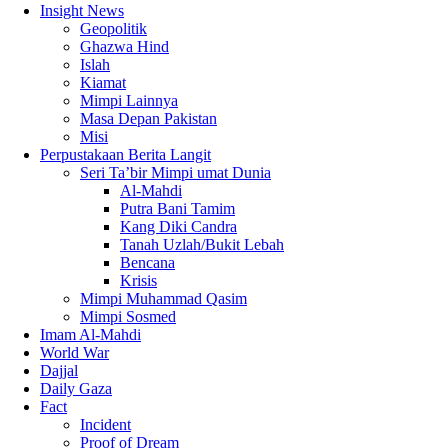
Insight News
Geopolitik
Ghazwa Hind
Islah
Kiamat
Mimpi Lainnya
Masa Depan Pakistan
Misi
Perpustakaan Berita Langit
Seri Ta’bir Mimpi umat Dunia
Al-Mahdi
Putra Bani Tamim
Kang Diki Candra
Tanah Uzlah/Bukit Lebah
Bencana
Krisis
Mimpi Muhammad Qasim
Mimpi Sosmed
Imam Al-Mahdi
World War
Dajjal
Daily Gaza
Fact
Incident
Proof of Dream