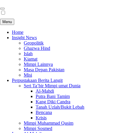
Menu
Home
Insight News
Geopolitik
Ghazwa Hind
Islah
Kiamat
Mimpi Lainnya
Masa Depan Pakistan
Misi
Perpustakaan Berita Langit
Seri Ta’bir Mimpi umat Dunia
Al-Mahdi
Putra Bani Tamim
Kang Diki Candra
Tanah Uzlah/Bukit Lebah
Bencana
Krisis
Mimpi Muhammad Qasim
Mimpi Sosmed