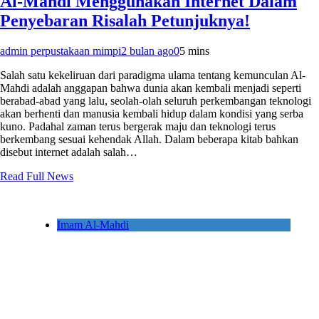
Al-Mahdi Menggunakan Internet Dalam
Penyebaran Risalah Petunjuknya!
admin perpustakaan mimpi
2 bulan ago
0
5 mins
Salah satu kekeliruan dari paradigma ulama tentang kemunculan Al-
Mahdi adalah anggapan bahwa dunia akan kembali menjadi seperti
berabad-abad yang lalu, seolah-olah seluruh perkembangan teknologi
akan berhenti dan manusia kembali hidup dalam kondisi yang serba
kuno. Padahal zaman terus bergerak maju dan teknologi terus
berkembang sesuai kehendak Allah. Dalam beberapa kitab bahkan
disebut internet adalah salah…
Read Full News
Imam Al-Mahdi