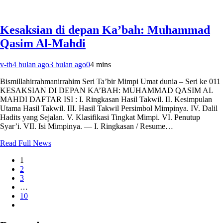
Kesaksian di depan Ka’bah: Muhammad
Qasim Al-Mahdi
v-th
4 bulan ago
3 bulan ago
0
4 mins
Bismillahirrahmanirrahim Seri Ta’bir Mimpi Umat dunia – Seri ke 011
KESAKSIAN DI DEPAN KA’BAH: MUHAMMAD QASIM AL
MAHDI DAFTAR ISI : I. Ringkasan Hasil Takwil. II. Kesimpulan
Utama Hasil Takwil. III. Hasil Takwil Persimbol Mimpinya. IV. Dalil
Hadits yang Sejalan. V. Klasifikasi Tingkat Mimpi. VI. Penutup
Syar’i. VII. Isi Mimpinya. — I. Ringkasan / Resume…
Read Full News
1
2
3
…
10