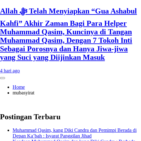
Allah ﷻ Telah Menyiapkan “Gua Ashabul
Kahfi” Akhir Zaman Bagi Para Helper
Muhammad Qasim, Kuncinya di Tangan
Muhammad Qasim, Dengan 7 Tokoh Inti
Sebagai Porosnya dan Hanya Jiwa-jiwa
yang Suci yang Diijinkan Masuk
4 hari ago
Home
mubasyirat
Postingan Terbaru
Muhammad Qasim, kang Diki Candra dan Pemimpi Berada di
Depan Ka’bah : Isyarat Panggilan Jihad