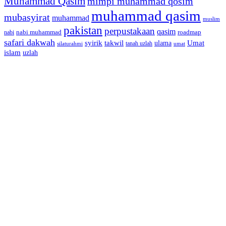
Muhammad Qasim
mimpi muhammad qosim
muhammad qasim
mubasyirat
muhammad
muslim
pakistan
perpustakaan
qasim
nabi muhammad
roadmap
nabi
safari dakwah
syirik
takwil
Umat
ulama
silaturahmi
tanah uzlah
umat
islam
uzlah