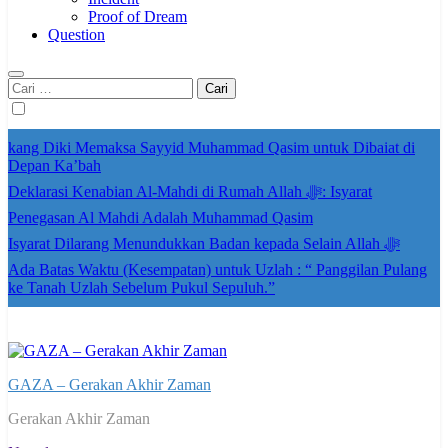
Proof of Dream
Question
Cari
untuk:
kang Diki Memaksa Sayyid Muhammad Qasim untuk Dibaiat di
Depan Ka’bah
Deklarasi Kenabian Al-Mahdi di Rumah Allah ﷻ: Isyarat
Penegasan Al Mahdi Adalah Muhammad Qasim
Isyarat Dilarang Menundukkan Badan kepada Selain Allah ﷻ
Ada Batas Waktu (Kesempatan) untuk Uzlah : “ Panggilan Pulang
ke Tanah Uzlah Sebelum Pukul Sepuluh.”
GAZA – Gerakan Akhir Zaman
Gerakan Akhir Zaman