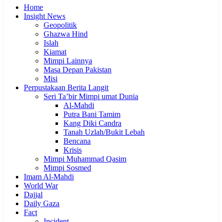
Home
Insight News
Geopolitik
Ghazwa Hind
Islah
Kiamat
Mimpi Lainnya
Masa Depan Pakistan
Misi
Perpustakaan Berita Langit
Seri Ta’bir Mimpi umat Dunia
Al-Mahdi
Putra Bani Tamim
Kang Diki Candra
Tanah Uzlah/Bukit Lebah
Bencana
Krisis
Mimpi Muhammad Qasim
Mimpi Sosmed
Imam Al-Mahdi
World War
Dajjal
Daily Gaza
Fact
Incident