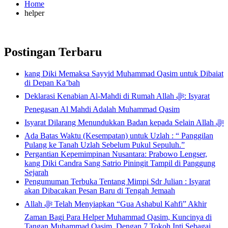
Home
helper
Postingan Terbaru
kang Diki Memaksa Sayyid Muhammad Qasim untuk Dibaiat
di Depan Ka’bah
Deklarasi Kenabian Al-Mahdi di Rumah Allah ﷻ: Isyarat
Penegasan Al Mahdi Adalah Muhammad Qasim
Isyarat Dilarang Menundukkan Badan kepada Selain Allah ﷻ
Ada Batas Waktu (Kesempatan) untuk Uzlah : “ Panggilan
Pulang ke Tanah Uzlah Sebelum Pukul Sepuluh.”
Pergantian Kepemimpinan Nusantara: Prabowo Lengser,
kang Diki Candra Sang Satrio Piningit Tampil di Panggung
Sejarah
Pengumuman Terbuka Tentang Mimpi Sdr Julian : Isyarat
akan Dibacakan Pesan Baru di Tengah Jemaah
Allah ﷻ Telah Menyiapkan “Gua Ashabul Kahfi” Akhir
Zaman Bagi Para Helper Muhammad Qasim, Kuncinya di
Tangan Muhammad Qasim, Dengan 7 Tokoh Inti Sebagai