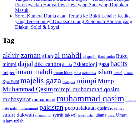
Porosnya dan Hanya Jiwa-jiwa yang Suci yang Diijinkan
Masuk
Sorot Kamera Dunia akan Tertuju ke Bukit Lebah : Ketika
yang Tersembunyi Dipaksa Terang & Sebuah Barisan yang
Diakui, Solid & Loyal
Tag
akhir zaman
al mahdi
allah
Buku
al qurán
Bani tamim
dajjal
hadits
diki candra
gaza
Eskatologi
mimpi
dunia
imam mahdi
islam
helper
imran khan
israel
india
indonesia
kiamat
majelis gaza
mimpi
Mimpi
Kyai Fadlil
malaysia
Muhammad Qasim
mimpi muhammad qosim
muhammad qasim
mubasyirat
muhammad
muslim
pakistan
perpustakaan
qasim
nabi muhammad
roadmap
nabi
safari dakwah
syirik
takwil
Umat
ulama
silaturahmi
tanah uzlah
umat
islam
uzlah