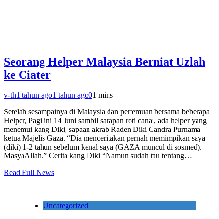
Seorang Helper Malaysia Berniat Uzlah
ke Ciater
v-th
1 tahun ago
1 tahun ago
0
1 mins
Setelah sesampainya di Malaysia dan pertemuan bersama beberapa
Helper, Pagi ini 14 Juni sambil sarapan roti canai, ada helper yang
menemui kang Diki, sapaan akrab Raden Diki Candra Purnama
ketua Majelis Gaza. “Dia menceritakan pernah memimpikan saya
(diki) 1-2 tahun sebelum kenal saya (GAZA muncul di sosmed).
MasyaAllah.” Cerita kang Diki “Namun sudah tau tentang…
Read Full News
Uncategorized