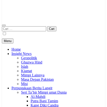
Cari
untuk:
Menu
Home
Insight News
Geopolitik
Ghazwa Hind
Islah
Kiamat
Mimpi Lainnya
Masa Depan Pakistan
Misi
Perpustakaan Berita Langit
Seri Ta’bir Mimpi umat Dunia
Al-Mahdi
Putra Bani Tamim
Kang Diki Candra