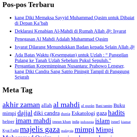
Pos-pos Terbaru
kang Diki Memaksa Sayyid Muhammad Qasim untuk Dibaiat
di Depan Ka’bah
Deklarasi Kenabian Al-Mahdi di Rumah Allah ﷻ: Isyarat
Penegasan Al Mahdi Adalah Muhammad Qasim
Isyarat Dilarang Menundukkan Badan kepada Selain Allah ﷻ
Ada Batas Waktu (Kesempatan) untuk Uzlah : “ Panggilan
Pulang ke Tanah Uzlah Sebelum Pukul Sepuluh.”
Pergantian Kepemimpinan Nusantara: Prabowo Lengser,
kang Diki Candra Sang Satrio Piningit Tampil di Panggung
Sejarah
Meta Tag
akhir zaman
al mahdi
allah
Buku
al qurán
Bani tamim
dajjal
hadits
diki candra
gaza
Eskatologi
mimpi
dunia
imam mahdi
islam
helper
imran khan
israel
india
indonesia
kiamat
majelis gaza
mimpi
Mimpi
Kyai Fadlil
malaysia