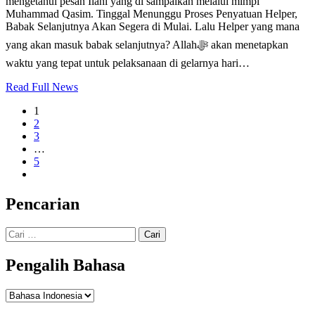
mengetahui pesan Ilahi yang di sampaikan melalui mimpi
Muhammad Qasim. Tinggal Menunggu Proses Penyatuan Helper,
Babak Selanjutnya Akan Segera di Mulai. Lalu Helper yang mana
yang akan masuk babak selanjutnya? Allahﷻ akan menetapkan
waktu yang tepat untuk pelaksanaan di gelarnya hari…
Read Full News
1
2
3
…
5
Pencarian
Cari
untuk:
Pengalih Bahasa
Pengalih
Bahasa