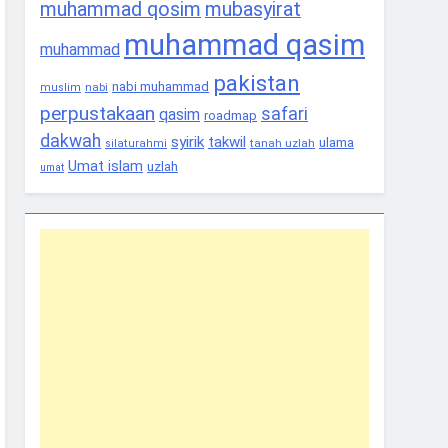
muhammad qosim
mubasyirat
muhammad qasim
muhammad
pakistan
nabi muhammad
nabi
muslim
perpustakaan
safari
qasim
roadmap
dakwah
syirik
takwil
ulama
tanah uzlah
silaturahmi
Umat islam
uzlah
umat