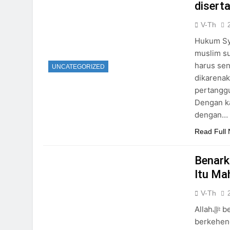
disert
V-Th
Hukum Sya
muslim su
harus sen
UNCATEGORIZED
dikarenak
pertanggung jaw
Dengan ka
dengan…
Read Full
Benark
Itu Ma
V-Th
Allahﷻ berfirman sesungguhnya ini adalah peringatan siapa yang
berkehend