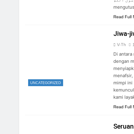
Ketika Istikharah 
mengutus
2 Hari Ago
Cahaya dari Timur
Read Full
3 Hari Ago
Jiwa-j
3 Hari Ago
V-Th
Di antara
dengan mi
menyiapka
menafsir
mimpi ini
UNCATEGORIZED
kemuncula
kami lay
Read Full
Seruan Allahﷻ Yang Beru