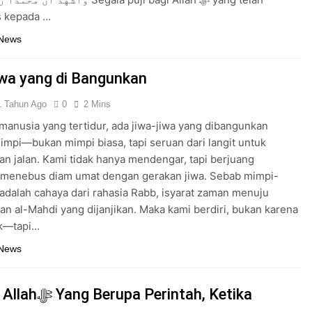
Dijawab Lewat Wajah (kang Diki) : Isyarat Petunjuk Melalui Jal
 kepada …
: Isyarat Kebangkitan Islam Dimulai dari Arah Timur
 News
iwa yang di Bangunkan
1 Tahun Ago
0
2 Mins
 manusia yang tertidur, ada jiwa-jiwa yang dibangunkan
mpi—bukan mimpi biasa, tapi seruan dari langit untuk
n jalan. Kami tidak hanya mendengar, tapi berjuang
, menebus diam umat dengan gerakan jiwa. Sebab mimpi-
 adalah cahaya dari rahasia Rabb, isyarat zaman menuju
n al-Mahdi yang dijanjikan. Maka kami berdiri, bukan karena
ak—tapi…
 News
pa Perintah, Ketika