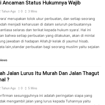
ai Ancaman Status Hukumnya Wajib
2 Tahun Ago
0
3 Mins
ra’ merupakan tolok ukur perbuatan, dan setiap seorang
dah menjadi keharusan di dalam seluruh perbuatannya
antiasa selaras dan terikat kepada hukum syara’. Hal ini
an bahwa setiap perbuatan yang dilakukan, akan di mintai
aban di hadapan Allahﷻ kelak di yaumul hisab.
ta lain,standar perbuatan bagi seorang muslim yaitu sejalan
 News
ah Jalan Lurus Itu Murah Dan Jalan Thagut
hal ?
2 Tahun Ago
0
5 Mins
ak mengambil jalan yang lurus kepada Tuhannya yaitu