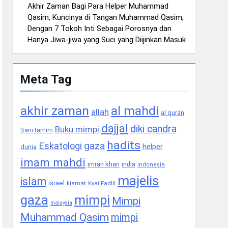
Akhir Zaman Bagi Para Helper Muhammad
Qasim, Kuncinya di Tangan Muhammad Qasim,
Dengan 7 Tokoh Inti Sebagai Porosnya dan
Hanya Jiwa-jiwa yang Suci yang Diijinkan Masuk
Meta Tag
akhir zaman
al mahdi
allah
al qurán
dajjal
diki candra
Buku mimpi
Bani tamim
hadits
gaza
Eskatologi
helper
dunia
imam mahdi
imran khan
india
indonesia
majelis
islam
israel
Kyai Fadlil
kiamat
gaza
mimpi
Mimpi
malaysia
Muhammad Qasim
mimpi