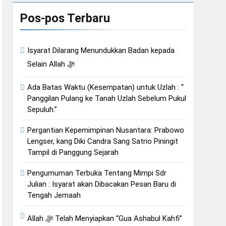
an Hati
Pos-pos Terbaru
Isyarat Dilarang Menundukkan Badan kepada
Isyarat Kebangkitan : Indonesia & Malaysia akan Menjadi Sebab Rahmat Allah ﷻ Turun
Selain Allah ﷻ
Ada Batas Waktu (Kesempatan) untuk Uzlah : “
Panggilan Pulang ke Tanah Uzlah Sebelum Pukul
Sepuluh.”
Pergantian Kepemimpinan Nusantara: Prabowo
Lengser, kang Diki Candra Sang Satrio Piningit
Tampil di Panggung Sejarah
Pengumuman Terbuka Tentang Mimpi Sdr
Julian : Isyarat akan Dibacakan Pesan Baru di
Tengah Jemaah
Allah ﷻ Telah Menyiapkan “Gua Ashabul Kahfi”