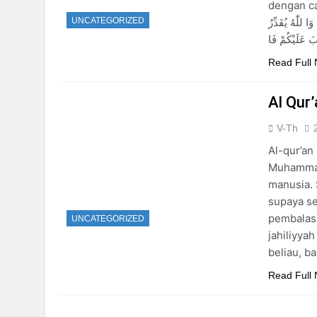
dengan cara
َا للّٰهُ يُقَدِّرُ
UNCATEGORIZED
Read Full
Al Qur
V-Th
Al-qur’an
Muhammadﷺ melalui wahyu, untuk disampaikan kepada se
manusia. 
supaya sel
pembalasan. Keti
UNCATEGORIZED
jahiliyya
beliau, b
Read Full