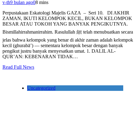
v-th
9 bulan ago
0
8 mins
Perpustakaan Eskatologi Majelis GAZA – Seri 10. DI AKHIR
ZAMAN, IKUTI KELOMPOK KECIL, BUKAN KELOMPOK
BESAR ATAU TOKOH YANG BANYAK PENGIKUTNYA.
Bismillahirrahmanirrahim. Rasulullah ﷺ telah menubuatkan secara
jelas bahwa kelompok yang benar di akhir zaman adalah kelompok
kecil (ghurabā’) — sementara kelompok besar dengan banyak
pengikut justru banyak menyesatkan umat. 1. DALIL AL-
QUR’AN: KEBENARAN TIDAK…
Read Full News
Uncategorized