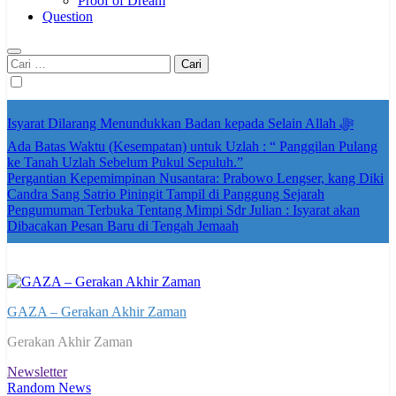
Proof of Dream
Question
Cari
untuk:
Isyarat Dilarang Menundukkan Badan kepada Selain Allah ﷻ
Ada Batas Waktu (Kesempatan) untuk Uzlah : “ Panggilan Pulang
ke Tanah Uzlah Sebelum Pukul Sepuluh.”
Pergantian Kepemimpinan Nusantara: Prabowo Lengser, kang Diki
Candra Sang Satrio Piningit Tampil di Panggung Sejarah
Pengumuman Terbuka Tentang Mimpi Sdr Julian : Isyarat akan
Dibacakan Pesan Baru di Tengah Jemaah
GAZA – Gerakan Akhir Zaman
Gerakan Akhir Zaman
Newsletter
Random News