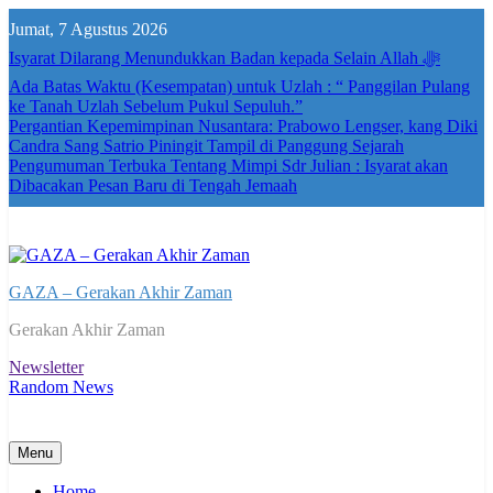
Skip
Jumat, 7 Agustus 2026
to
content
Isyarat Dilarang Menundukkan Badan kepada Selain Allah ﷻ
Ada Batas Waktu (Kesempatan) untuk Uzlah : “ Panggilan Pulang
ke Tanah Uzlah Sebelum Pukul Sepuluh.”
Pergantian Kepemimpinan Nusantara: Prabowo Lengser, kang Diki
Candra Sang Satrio Piningit Tampil di Panggung Sejarah
Pengumuman Terbuka Tentang Mimpi Sdr Julian : Isyarat akan
Dibacakan Pesan Baru di Tengah Jemaah
GAZA – Gerakan Akhir Zaman
Gerakan Akhir Zaman
Newsletter
Random News
Menu
Home