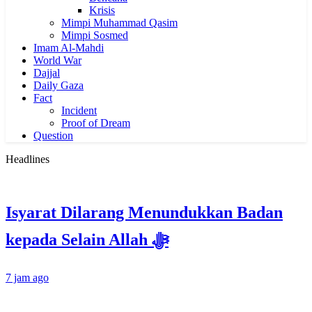
Krisis
Mimpi Muhammad Qasim
Mimpi Sosmed
Imam Al-Mahdi
World War
Dajjal
Daily Gaza
Fact
Incident
Proof of Dream
Question
Headlines
Isyarat Dilarang Menundukkan Badan
kepada Selain Allah ﷻ
7 jam ago