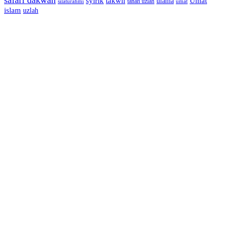
syirik
takwil
Umat
ulama
silaturahmi
tanah uzlah
umat
islam
uzlah