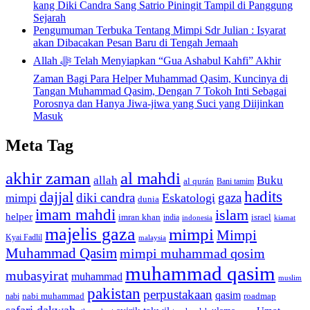
kang Diki Candra Sang Satrio Piningit Tampil di Panggung
Sejarah
Pengumuman Terbuka Tentang Mimpi Sdr Julian : Isyarat
akan Dibacakan Pesan Baru di Tengah Jemaah
Allah ﷻ Telah Menyiapkan “Gua Ashabul Kahfi” Akhir
Zaman Bagi Para Helper Muhammad Qasim, Kuncinya di
Tangan Muhammad Qasim, Dengan 7 Tokoh Inti Sebagai
Porosnya dan Hanya Jiwa-jiwa yang Suci yang Diijinkan
Masuk
Meta Tag
akhir zaman
al mahdi
allah
Buku
al qurán
Bani tamim
dajjal
hadits
diki candra
gaza
Eskatologi
mimpi
dunia
imam mahdi
islam
helper
imran khan
israel
india
indonesia
kiamat
majelis gaza
mimpi
Mimpi
Kyai Fadlil
malaysia
Muhammad Qasim
mimpi muhammad qosim
muhammad qasim
mubasyirat
muhammad
muslim
pakistan
perpustakaan
qasim
nabi muhammad
roadmap
nabi
safari dakwah