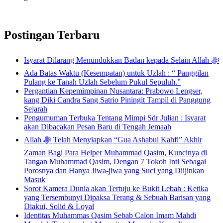
Postingan Terbaru
Isyarat Dilarang Menundukkan Badan kepada Selain Allah ﷻ
Ada Batas Waktu (Kesempatan) untuk Uzlah : “ Panggilan
Pulang ke Tanah Uzlah Sebelum Pukul Sepuluh.”
Pergantian Kepemimpinan Nusantara: Prabowo Lengser,
kang Diki Candra Sang Satrio Piningit Tampil di Panggung
Sejarah
Pengumuman Terbuka Tentang Mimpi Sdr Julian : Isyarat
akan Dibacakan Pesan Baru di Tengah Jemaah
Allah ﷻ Telah Menyiapkan “Gua Ashabul Kahfi” Akhir
Zaman Bagi Para Helper Muhammad Qasim, Kuncinya di
Tangan Muhammad Qasim, Dengan 7 Tokoh Inti Sebagai
Porosnya dan Hanya Jiwa-jiwa yang Suci yang Diijinkan
Masuk
Sorot Kamera Dunia akan Tertuju ke Bukit Lebah : Ketika
yang Tersembunyi Dipaksa Terang & Sebuah Barisan yang
Diakui, Solid & Loyal
Identitas Muhammas Qasim Sebab Calon Imam Mahdi