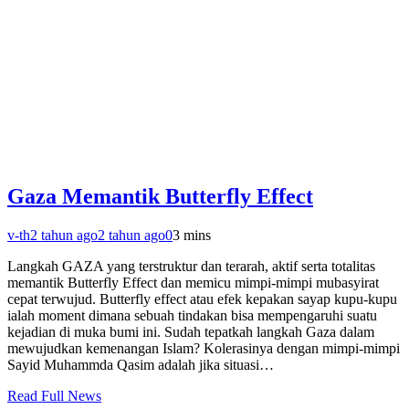
Gaza Memantik Butterfly Effect
v-th
2 tahun ago
2 tahun ago
0
3 mins
Langkah GAZA yang terstruktur dan terarah, aktif serta totalitas
memantik Butterfly Effect dan memicu mimpi-mimpi mubasyirat
cepat terwujud. Butterfly effect atau efek kepakan sayap kupu-kupu
ialah moment dimana sebuah tindakan bisa mempengaruhi suatu
kejadian di muka bumi ini. Sudah tepatkah langkah Gaza dalam
mewujudkan kemenangan Islam? Kolerasinya dengan mimpi-mimpi
Sayid Muhammda Qasim adalah jika situasi…
Read Full News