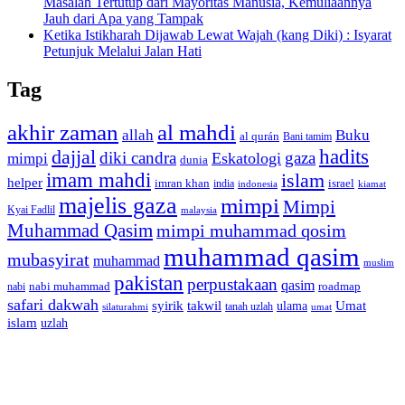
Masalah Tertutup dari Mayoritas Manusia, Kemuliaannya
Jauh dari Apa yang Tampak
Ketika Istikharah Dijawab Lewat Wajah (kang Diki) : Isyarat
Petunjuk Melalui Jalan Hati
Tag
akhir zaman
al mahdi
allah
Buku
al qurán
Bani tamim
dajjal
hadits
diki candra
gaza
Eskatologi
mimpi
dunia
imam mahdi
islam
helper
imran khan
israel
india
indonesia
kiamat
majelis gaza
mimpi
Mimpi
Kyai Fadlil
malaysia
Muhammad Qasim
mimpi muhammad qosim
muhammad qasim
mubasyirat
muhammad
muslim
pakistan
perpustakaan
qasim
nabi muhammad
roadmap
nabi
safari dakwah
syirik
takwil
Umat
ulama
silaturahmi
tanah uzlah
umat
islam
uzlah