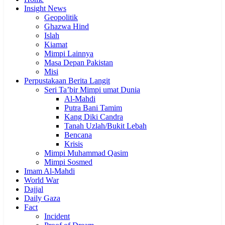
Insight News
Geopolitik
Ghazwa Hind
Islah
Kiamat
Mimpi Lainnya
Masa Depan Pakistan
Misi
Perpustakaan Berita Langit
Seri Ta’bir Mimpi umat Dunia
Al-Mahdi
Putra Bani Tamim
Kang Diki Candra
Tanah Uzlah/Bukit Lebah
Bencana
Krisis
Mimpi Muhammad Qasim
Mimpi Sosmed
Imam Al-Mahdi
World War
Dajjal
Daily Gaza
Fact
Incident