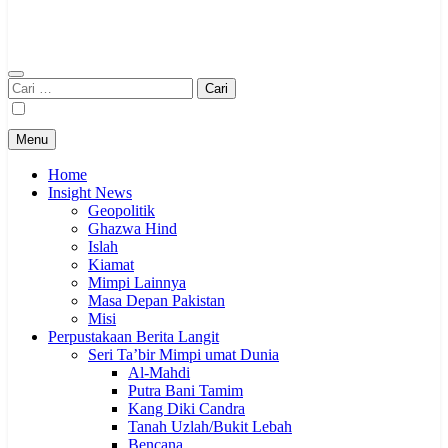
Cari
untuk:
Menu
Home
Insight News
Geopolitik
Ghazwa Hind
Islah
Kiamat
Mimpi Lainnya
Masa Depan Pakistan
Misi
Perpustakaan Berita Langit
Seri Ta’bir Mimpi umat Dunia
Al-Mahdi
Putra Bani Tamim
Kang Diki Candra
Tanah Uzlah/Bukit Lebah
Bencana