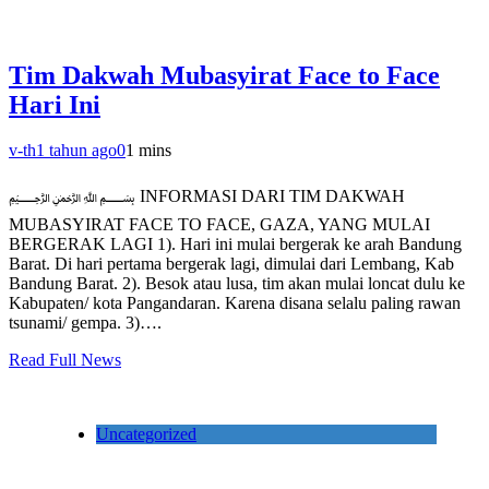
Tim Dakwah Mubasyirat Face to Face
Hari Ini
v-th
1 tahun ago
0
1 mins
﷽ INFORMASI DARI TIM DAKWAH
MUBASYIRAT FACE TO FACE, GAZA, YANG MULAI
BERGERAK LAGI 1). Hari ini mulai bergerak ke arah Bandung
Barat. Di hari pertama bergerak lagi, dimulai dari Lembang, Kab
Bandung Barat. 2). Besok atau lusa, tim akan mulai loncat dulu ke
Kabupaten/ kota Pangandaran. Karena disana selalu paling rawan
tsunami/ gempa. 3)….
Read Full News
Uncategorized