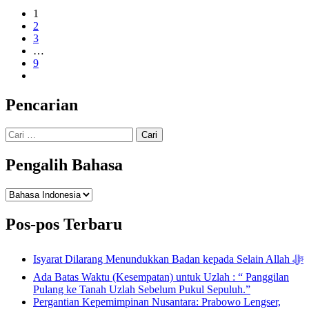
1
2
3
…
9
Pencarian
Cari
untuk:
Pengalih Bahasa
Pengalih
Bahasa
Pos-pos Terbaru
Isyarat Dilarang Menundukkan Badan kepada Selain Allah ﷻ
Ada Batas Waktu (Kesempatan) untuk Uzlah : “ Panggilan
Pulang ke Tanah Uzlah Sebelum Pukul Sepuluh.”
Pergantian Kepemimpinan Nusantara: Prabowo Lengser,