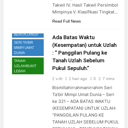
Takwil IV. Hasil Takwil Persimbol
Mimpinya V. Klasifikasi Tingkat…
Read Full News
PERPUSTAKAAN
BERITA LANGIT
Ada Batas Waktu
SERI TA'BIR
(Kesempatan) untuk Uzlah
MIMPI UMAT
: “ Panggilan Pulang ke
DUNIA
Tanah Uzlah Sebelum
TANAH
UZLAH/BUKIT
Pukul Sepuluh.”
LEBAH
v-th
1 hari ago
0
7 mins
Bismillahirrahmanirrahim Seri
Ta’bir Mimpi Umat Dunia – Seri
ke 321 – ADA BATAS WAKTU
(KESEMPATAN) UNTUK UZLAH:
“PANGGILAN PULANG KE
TANAH UZLAH SEBELUM PUKUL