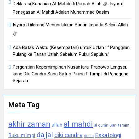
Deklarasi Kenabian Al-Mahdi di Rumah Allah ﷻ: Isyarat
Penegasan Al Mahdi Adalah Muhammad Qasim
Isyarat Dilarang Menundukkan Badan kepada Selain Allah
ﷻ
Ada Batas Waktu (Kesempatan) untuk Uzlah : “ Panggilan
Pulang ke Tanah Uzlah Sebelum Pukul Sepuluh.”
Pergantian Kepemimpinan Nusantara: Prabowo Lengser,
kang Diki Candra Sang Satrio Piningit Tampil di Panggung
Sejarah
Meta Tag
akhir zaman
al mahdi
allah
al qurán
Bani tamim
dajjal
diki candra
Eskatologi
Buku mimpi
dunia