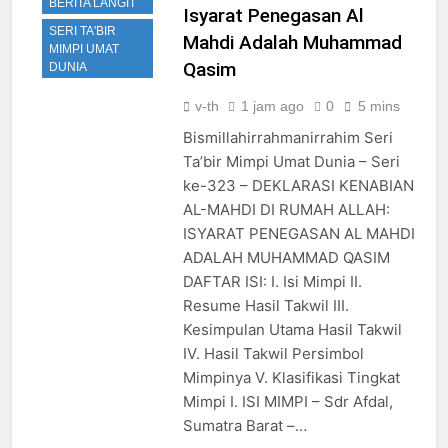
BERITA LANGIT
Isyarat Penegasan Al
SERI TA'BIR
Mahdi Adalah Muhammad
MIMPI UMAT
Qasim
DUNIA
v-th
1 jam ago
0
5 mins
Bismillahirrahmanirrahim Seri
Ta’bir Mimpi Umat Dunia – Seri
ke-323 – DEKLARASI KENABIAN
AL-MAHDI DI RUMAH ALLAH:
ISYARAT PENEGASAN AL MAHDI
ADALAH MUHAMMAD QASIM
DAFTAR ISI: I. Isi Mimpi II.
Resume Hasil Takwil III.
Kesimpulan Utama Hasil Takwil
IV. Hasil Takwil Persimbol
Mimpinya V. Klasifikasi Tingkat
Mimpi I. ISI MIMPI – Sdr Afdal,
Sumatra Barat –…