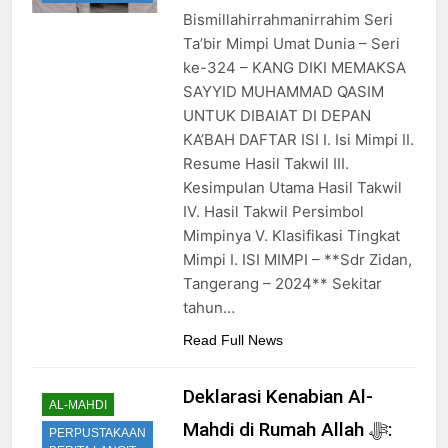
Pesan Baru di Tengah
Bismillahirrahmanirrahim Seri
Allah ﷻ Telah
Jemaah
Ta’bir Mimpi Umat Dunia – Seri
Menyiapkan “Gua
ke-324 – KANG DIKI MEMAKSA
Ashabul Kahfi” Akhir
2 Hari Ago
Zaman Bagi Para
SAYYID MUHAMMAD QASIM
Sorot Kamera Dunia
Helper Muhammad
UNTUK DIBAIAT DI DEPAN
akan Tertuju ke Bukit
Qasim, Kuncinya di
Lebah : Ketika yang
KA’BAH DAFTAR ISI I. Isi Mimpi II.
2 Hari Ago
Tangan Muhammad
Tersembunyi Dipaksa
Resume Hasil Takwil III.
Identitas Muhammas
Qasim, Dengan 7
Terang & Sebuah
Qasim Sebab Calon
Tokoh Inti Sebagai
Kesimpulan Utama Hasil Takwil
Barisan yang Diakui,
Imam Mahdi Masalah
Porosnya dan Hanya
3 Hari Ago
IV. Hasil Takwil Persimbol
Solid & Loyal
Tertutup dari
Jiwa-jiwa yang Suci
Ketika Istikharah
Mimpinya V. Klasifikasi Tingkat
Mayoritas Manusia,
yang Diijinkan Masuk
Dijawab Lewat Wajah
Mimpi I. ISI MIMPI – **Sdr Zidan,
Kemuliaannya Jauh
(kang Diki) : Isyarat
3 Hari Ago
dari Apa yang
Tangerang – 2024** Sekitar
Petunjuk Melalui
Tampak
Jalan Hati
tahun…
Read Full News
Deklarasi Kenabian Al-
AL-MAHDI
Mahdi di Rumah Allah ﷻ:
PERPUSTAKAAN