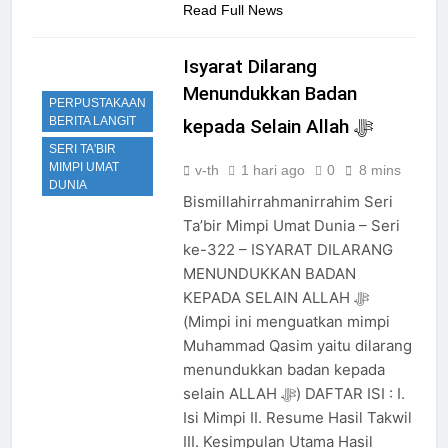
Read Full News
Isyarat Dilarang
Menundukkan Badan
PERPUSTAKAAN
BERITA LANGIT
kepada Selain Allah ﷻ
SERI TA'BIR
MIMPI UMAT
v-th
1 hari ago
0
8 mins
DUNIA
Bismillahirrahmanirrahim Seri
Ta’bir Mimpi Umat Dunia – Seri
ke-322 – ISYARAT DILARANG
MENUNDUKKAN BADAN
KEPADA SELAIN ALLAH ﷻ
(Mimpi ini menguatkan mimpi
Muhammad Qasim yaitu dilarang
menundukkan badan kepada
selain ALLAH ﷻ) DAFTAR ISI : I.
Isi Mimpi II. Resume Hasil Takwil
III. Kesimpulan Utama Hasil