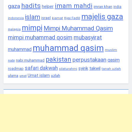
hadits
imam mahdi
gaza
helper
imran khan
india
majelis gaza
islam
israel
Kyai Fadlil
indonesia
kiamat
mimpi
Mimpi Muhammad Qasim
malaysia
mimpi muhammad qosim
mubasyirat
muhammad qasim
muhammad
muslim
pakistan
perpustakaan
qasim
nabi muhammad
nabi
safari dakwah
syirik
takwil
roadmap
tanah uzlah
silaturahmi
Umat islam
ulama
uzlah
umat