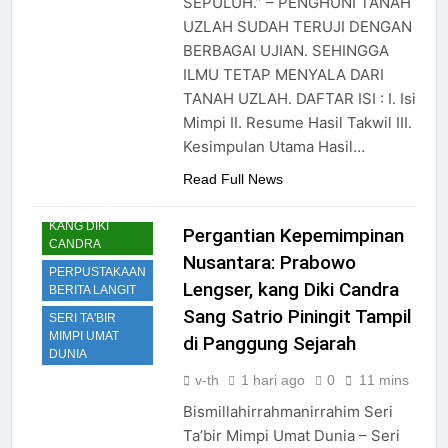
SEPULUH.” – PENGHUNI TANAH
UZLAH SUDAH TERUJI DENGAN
BERBAGAI UJIAN. SEHINGGA
ILMU TETAP MENYALA DARI
TANAH UZLAH. DAFTAR ISI : I. Isi
Mimpi II. Resume Hasil Takwil III.
Kesimpulan Utama Hasil…
Read Full News
KANG DIKI
Pergantian Kepemimpinan
CANDRA
Nusantara: Prabowo
PERPUSTAKAAN
Lengser, kang Diki Candra
BERITA LANGIT
Sang Satrio Piningit Tampil
SERI TA'BIR
MIMPI UMAT
di Panggung Sejarah
DUNIA
v-th
1 hari ago
0
11 mins
Bismillahirrahmanirrahim Seri
Ta’bir Mimpi Umat Dunia – Seri