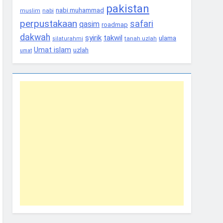
pakistan
nabi muhammad
nabi
muslim
perpustakaan
safari
qasim
roadmap
dakwah
syirik
takwil
ulama
tanah uzlah
silaturahmi
Umat islam
uzlah
umat