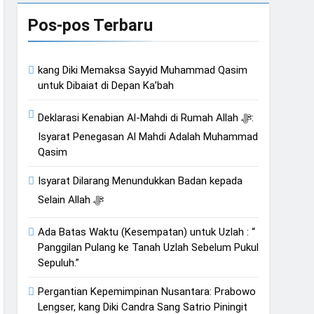
Pos-pos Terbaru
muliaannya Jauh dari
kang Diki Memaksa Sayyid Muhammad Qasim
an Hati
untuk Dibaiat di Depan Ka’bah
Deklarasi Kenabian Al-Mahdi di Rumah Allah ﷻ:
Isyarat Penegasan Al Mahdi Adalah Muhammad
Qasim
Isyarat Dilarang Menundukkan Badan kepada
Selain Allah ﷻ
Ada Batas Waktu (Kesempatan) untuk Uzlah : “
Panggilan Pulang ke Tanah Uzlah Sebelum Pukul
Sepuluh.”
Pergantian Kepemimpinan Nusantara: Prabowo
Lengser, kang Diki Candra Sang Satrio Piningit