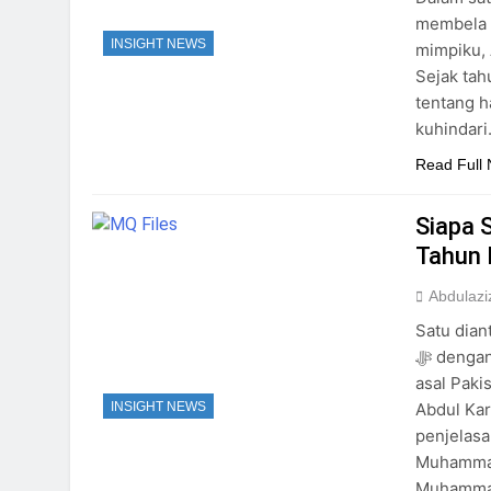
membela 
INSIGHT NEWS
mimpiku, Allah ﷻ dan Muhammad ﷺ menuntun
Sejak tahun 2007, Allah
tentang h
Read Full
Siapa 
Tahun 
Abdulazi
Satu dian
ﷻ dengan mimpi yang benar di akhir zaman ini adalah seorang sunni
asal Pak
Abdul Kar
INSIGHT NEWS
penjelasa
Muhammad Qa
Muhamm