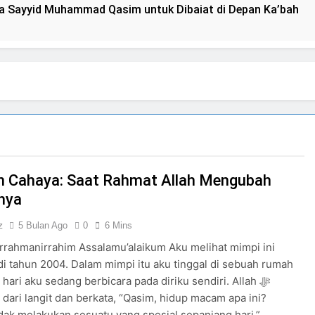
a Sayyid Muhammad Qasim untuk Dibaiat di Depan Ka’bah
Deklarasi Kenabian Al-Mahdi di Rumah Allah ﷻ: Isyarat P
Isyarat Dilarang Menundukkan Badan kepada Selain Allah ﷻ
Kesempatan) untuk Uzlah : “ Panggilan Pulang ke Tanah Uzla
mpinan Nusantara: Prabowo Lengser, kang Diki Candra Sang 
h Cahaya: Saat Rahmat Allah Mengubah
nya
umuman Terbuka Tentang Mimpi Sdr Julian : Isyarat akan Dibacakan 
z
5 Bulan Ago
0
6 Mins
irrahmanirrahim Assalamu’alaikum Aku melihat mimpi ini
i tahun 2004. Dalam mimpi itu aku tinggal di sebuah rumah
n 7 Tokoh Inti Sebagai Porosnya dan Hanya Jiwa-jiwa yang
hari aku sedang berbicara pada diriku sendiri. Allah ﷻ
 dari langit dan berkata, “Qasim, hidup macam apa ini?
a akan Tertuju ke Bukit Lebah : Ketika yang Tersembunyi Di
dak melakukan sesuatu yang spesial sepanjang hari.”