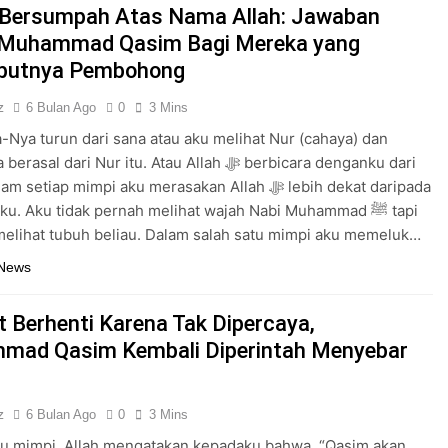
 Bersumpah Atas Nama Allah: Jawaban
 Muhammad Qasim Bagi Mereka yang
butnya Pembohong
z
6 Bulan Ago
0
3 Mins
-Nya turun dari sana atau aku melihat Nur (cahaya) dan
al dari Nur itu. Atau Allah ﷻ berbicara denganku dari
setiap mimpi aku merasakan Allah ﷻ lebih dekat daripada
ku. Aku tidak pernah melihat wajah Nabi Muhammad ﷺ tapi
melihat tubuh beliau. Dalam salah satu mimpi aku memeluk…
 News
 Berhenti Karena Tak Dipercaya,
ad Qasim Kembali Diperintah Menyebar
z
6 Bulan Ago
0
3 Mins
tu mimpi, Allah mengatakan kepadaku bahwa, “Qasim akan