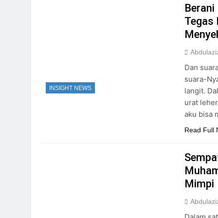
Berani
Tegas
Menye
Abdulazi
Dan suara
suara-Nya beras
INSIGHT NEWS
langit. Dalam 
urat leher
aku bisa 
Read Full
Sempat
Muhamm
Mimpi
Abdulazi
Dalam sa