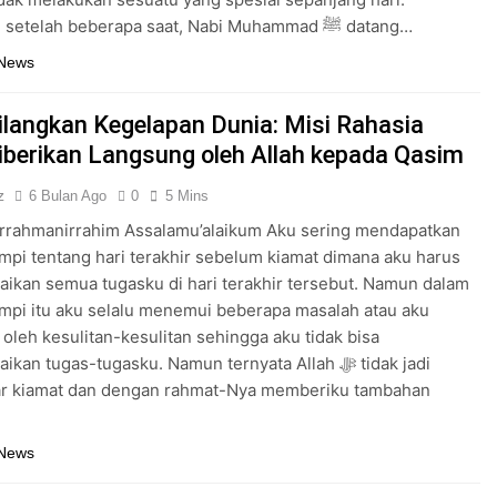
al
Kemudian setelah beberapa saat, Nabi Muhammad ﷺ datang…
im Sebab Calon Imam Mahdi Masalah Tertutup dari Mayoritas Manusia, Ke
 News
langkan Kegelapan Dunia: Misi Rahasia
Dijawab Lewat Wajah (kang Diki) : Isyarat Petunjuk Melalui Jal
iberikan Langsung oleh Allah kepada Qasim
z
6 Bulan Ago
0
5 Mins
irrahmanirrahim Assalamu’alaikum Aku sering mendapatkan
pi tentang hari terakhir sebelum kiamat dimana aku harus
ikan semua tugasku di hari terakhir tersebut. Namun dalam
pi itu aku selalu menemui beberapa masalah atau aku
i oleh kesulitan-kesulitan sehingga aku tidak bisa
an tugas-tugasku. Namun ternyata Allah ﷻ tidak jadi
r kiamat dan dengan rahmat-Nya memberiku tambahan
 News