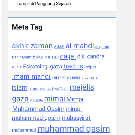
Tampil di Panggung Sejarah
Meta Tag
akhir zaman
al mahdi
allah
al qurán
dajjal
diki candra
Buku mimpi
Bani tamim
hadits
gaza
Eskatologi
helper
dunia
imam mahdi
imran khan
india
indonesia
majelis
islam
israel
Kyai Fadlil
kiamat
gaza
mimpi
Mimpi
malaysia
Muhammad Qasim
mimpi
muhammad qosim
mubasyirat
muhammad qasim
muhammad