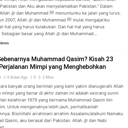
Pakistan dan Aku akan menyelamatkan Pakistan.” Dalam
ku ke jalan yang lurus.
 ﷻ dan Muhammad ﷺ mulai mengajariku
al-hal yang harus kulakukan. Dan hal-hal yang harus
kuhindari. Sebagian besar yang Allah ﷻ dan Muhammad…
 News
Sebenarnya Muhammad Qasim? Kisah 23
Perjalanan Mimpi yang Menghebohkan
z
6 Bulan Ago
0
2 Mins
tara banyak orang beriman yang kami yakini dianugerahi Allah
istan kelahiran 1976 yang bernama Muhammad Qasim bin
im. Untuk mengenalnya lebih jauh, perhatikanlah
nnya: Bismillahi arrahmani arrahim Assalamu’alaikum Namaku
sim, aku berasal dari Pakistan. Allah ﷻ dan Nabi
ad…