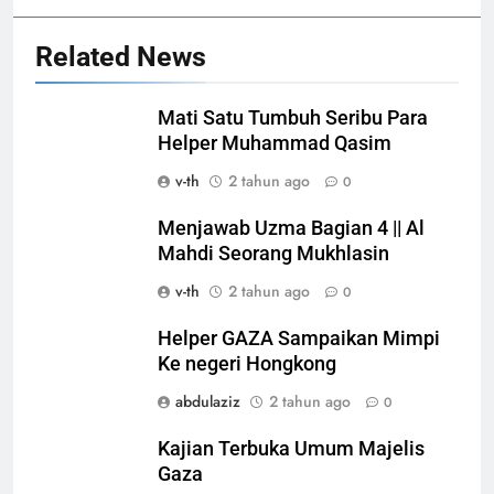
Related News
Mati Satu Tumbuh Seribu Para
Helper Muhammad Qasim
v-th
2 tahun ago
0
Menjawab Uzma Bagian 4 || Al
Mahdi Seorang Mukhlasin
v-th
2 tahun ago
0
Helper GAZA Sampaikan Mimpi
Ke negeri Hongkong
abdulaziz
2 tahun ago
0
Kajian Terbuka Umum Majelis
Gaza