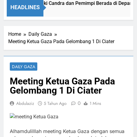
Qasim, kang Diki Candra dan Pemimpi Berada di Depan Ka’ba
HEADLINES
o
Home
Daily Gaza
Meeting Ketua Gaza Pada Gelombang 1 Di Ciater
DAILY GAZA
Meeting Ketua Gaza Pada
Gelombang 1 Di Ciater
0
Abdulaziz
5 Tahun Ago
1 Mins
Alhamdulilllah meeting Ketua Gaza dengan semua