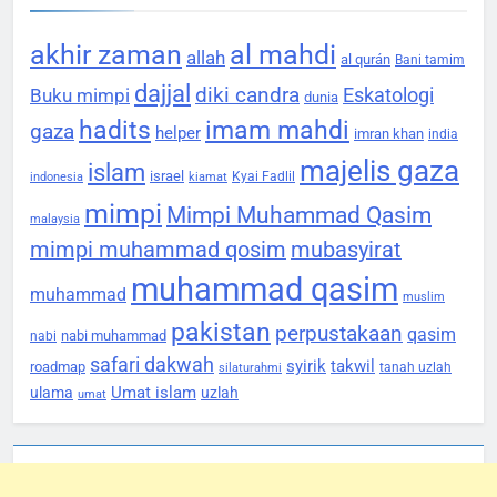
akhir zaman
al mahdi
allah
al qurán
Bani tamim
dajjal
diki candra
Eskatologi
Buku mimpi
dunia
hadits
imam mahdi
gaza
helper
imran khan
india
majelis gaza
islam
israel
Kyai Fadlil
indonesia
kiamat
mimpi
Mimpi Muhammad Qasim
malaysia
mimpi muhammad qosim
mubasyirat
muhammad qasim
muhammad
muslim
pakistan
perpustakaan
qasim
nabi muhammad
nabi
safari dakwah
syirik
takwil
roadmap
tanah uzlah
silaturahmi
Umat islam
ulama
uzlah
umat