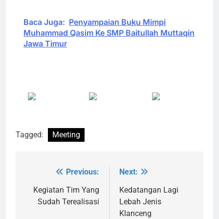
Baca Juga:
Penyampaian Buku Mimpi
Muhammad Qasim Ke SMP Baitullah Muttaqin
Jawa Timur
Share on
Post on X
Follow us
Facebook
Tagged:
Meeting
Previous:
Next:
Navigasi
pos
Kegiatan Tim Yang
Kedatangan Lagi
Sudah Terealisasi
Lebah Jenis
Klanceng