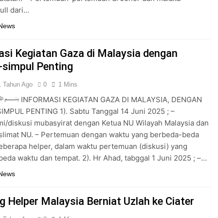
Dijawab Lewat Wajah (kang Diki) : Isyarat Petunjuk Melalui Jal
ull dari…
 News
: Isyarat Kebangkitan Islam Dimulai dari Arah Timur
asi Kegiatan Gaza di Malaysia dengan
-simpul Penting
1 Tahun Ago
0
1 Mins
RMASI KEGIATAN GAZA DI MALAYSIA, DENGAN
MPUL PENTING 1). Sabtu Tanggal 14 Juni 2025 ; –
mi/diskusi mubasyirat dengan Ketua NU Wilayah Malaysia dan
slimat NU. – Pertemuan dengan waktu yang berbeda-beda
berapa helper, dalam waktu pertemuan (diskusi) yang
eda waktu dan tempat. 2). Hr Ahad, tabggal 1 Juni 2025 ; –…
 News
g Helper Malaysia Berniat Uzlah ke Ciater