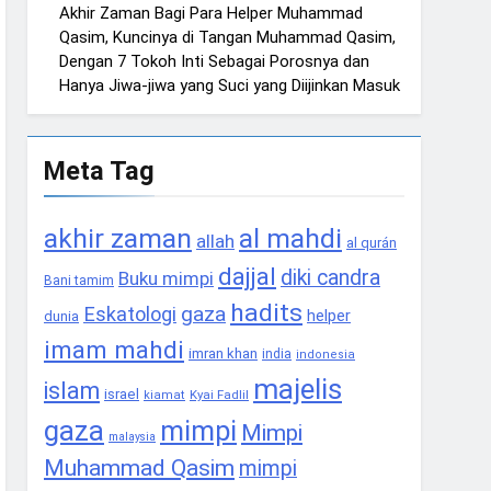
Akhir Zaman Bagi Para Helper Muhammad
Qasim, Kuncinya di Tangan Muhammad Qasim,
Dengan 7 Tokoh Inti Sebagai Porosnya dan
Hanya Jiwa-jiwa yang Suci yang Diijinkan Masuk
Meta Tag
akhir zaman
al mahdi
allah
al qurán
dajjal
diki candra
Buku mimpi
Bani tamim
hadits
gaza
Eskatologi
helper
dunia
imam mahdi
imran khan
india
indonesia
majelis
islam
israel
Kyai Fadlil
kiamat
gaza
mimpi
Mimpi
malaysia
Muhammad Qasim
mimpi