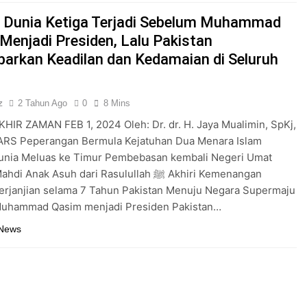
 Dunia Ketiga Terjadi Sebelum Muhammad
Menjadi Presiden, Lalu Pakistan
arkan Keadilan dan Kedamaian di Seluruh
z
2 Tahun Ago
0
8 Mins
HIR ZAMAN FEB 1, 2024 Oleh: Dr. dr. H. Jaya Mualimin, SpKj,
ARS Peperangan Bermula Kejatuhan Dua Menara Islam
unia Meluas ke Timur Pembebasan kembali Negeri Umat
 Anak Asuh dari Rasulullah ﷺ Akhiri Kemenangan
erjanjian selama 7 Tahun Pakistan Menuju Negara Supermaju
Muhammad Qasim menjadi Presiden Pakistan…
 News