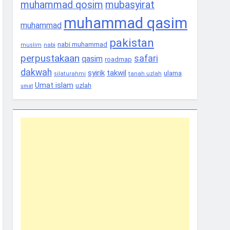
muhammad qosim
mubasyirat
muhammad qasim
muhammad
pakistan
nabi muhammad
nabi
muslim
perpustakaan
safari
qasim
roadmap
dakwah
syirik
takwil
ulama
tanah uzlah
silaturahmi
Umat islam
uzlah
umat