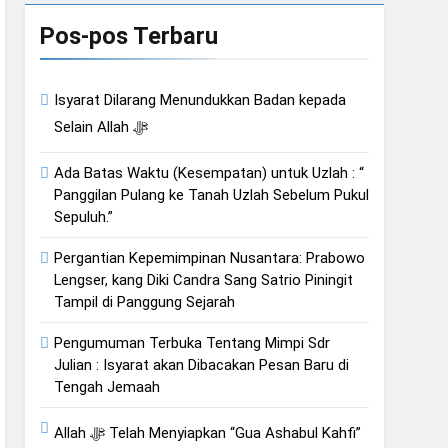
an Hati
Pos-pos Terbaru
Isyarat Dilarang Menundukkan Badan kepada
Isyarat Kebangkitan : Indonesia & Malaysia akan Menjadi Sebab Rahmat Allah ﷻ Turun
Selain Allah ﷻ
Ada Batas Waktu (Kesempatan) untuk Uzlah : “
Panggilan Pulang ke Tanah Uzlah Sebelum Pukul
Sepuluh.”
Pergantian Kepemimpinan Nusantara: Prabowo
Lengser, kang Diki Candra Sang Satrio Piningit
Tampil di Panggung Sejarah
Pengumuman Terbuka Tentang Mimpi Sdr
Julian : Isyarat akan Dibacakan Pesan Baru di
Tengah Jemaah
Allah ﷻ Telah Menyiapkan “Gua Ashabul Kahfi”