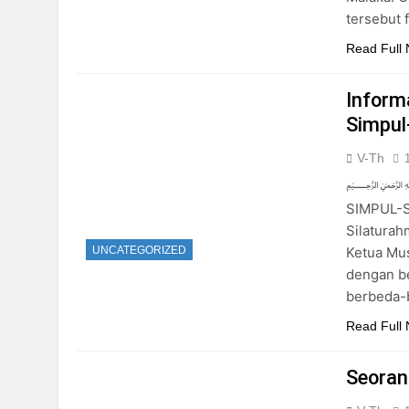
Ketika Istikharah 
tersebut f
2 Hari Ago
Read Full
Cahaya dari Timur
3 Hari Ago
Inform
Simpul
3 Hari Ago
V-Th
﷽ INFO
SIMPUL-SI
Silaturah
Ketua Mu
UNCATEGORIZED
dengan be
berbeda-b
Read Full
Seoran