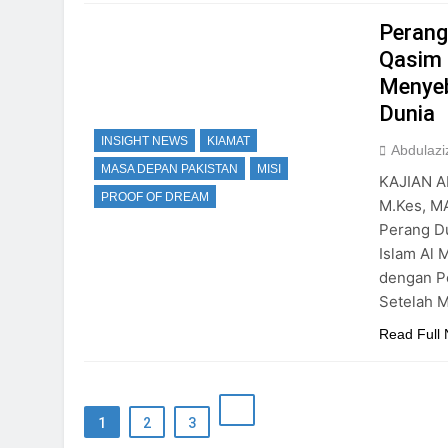
Perang
Qasim 
Menyeb
Dunia
INSIGHT NEWS
KIAMAT
Abdulazi
MASA DEPAN PAKISTAN
MISI
KAJIAN AK
PROOF OF DREAM
M.Kes, M
Perang D
Islam Al Mahdi
dengan P
Setelah 
Read Full
1
2
3