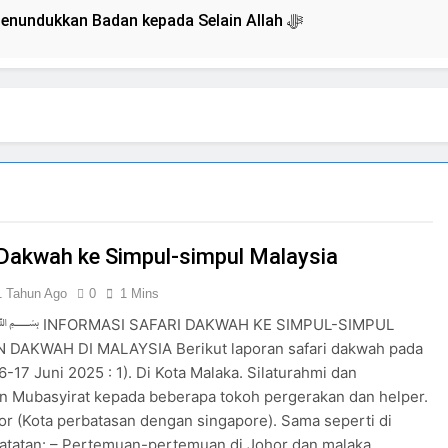
Isyarat Dilarang Menundukkan Badan kepada Selain Allah ﷻ
Kesempatan) untuk Uzlah : “ Panggilan Pulang ke Tanah Uzla
mpinan Nusantara: Prabowo Lengser, kang Diki Candra Sang 
umuman Terbuka Tentang Mimpi Sdr Julian : Isyarat akan Dibacakan 
 Dakwah ke Simpul-simpul Malaysia
n 7 Tokoh Inti Sebagai Porosnya dan Hanya Jiwa-jiwa yang
1 Tahun Ago
0
1 Mins
 akan Tertuju ke Bukit Lebah : Ketika yang Tersembunyi Dipa
RMASI SAFARI DAKWAH KE SIMPUL-SIMPUL
 DAKWAH DI MALAYSIA Berikut laporan safari dakwah pada
6-17 Juni 2025 : 1). Di Kota Malaka. Silaturahmi dan
im Sebab Calon Imam Mahdi Masalah Tertutup dari Mayoritas Manusia, Ke
n Mubasyirat kepada beberapa tokoh pergerakan dan helper.
hor (Kota perbatasan dengan singapore). Sama seperti di
atatan: – Pertemuan-pertemuan di Johor dan malaka