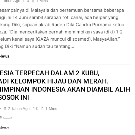
1 Tahun Ago
0
1 Mins
sesampainya di Malaysia dan pertemuan bersama beberapa
agi ini 14 Juni sambil sarapan roti canai, ada helper yang
ang Diki, sapaan akrab Raden Diki Candra Purnama ketua
aza. “Dia menceritakan pernah memimpikan saya (diki) 1-2
elum kenal saya (GAZA muncul di sosmed). MasyaAllah.”
ng Diki “Namun sudah tau tentang…
 News
ESIA TERPECAH DALAM 2 KUBU,
DI KELOMPOK HIJAU DAN MERAH.
IMPINAN INDONESIA AKAN DIAMBIL ALIH
SOSOK INI
z
2 Tahun Ago
0
1 Mins
﷽
 News