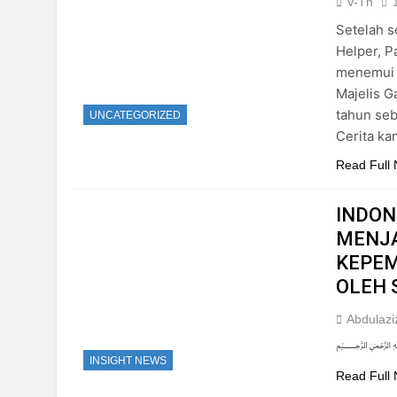
V-Th
Setelah 
Helper, P
menemui k
Majelis G
tahun seb
UNCATEGORIZED
Cerita ka
Read Full
INDON
MENJA
KEPEM
OLEH 
Abdulazi
INSIGHT NEWS
Read Full