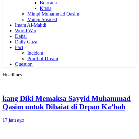
Bencana
Krisis
Mimpi Muhammad Qasim
Mimpi Sosmed
Imam Al-Mahdi
World War
Dajjal
Daily Gaza
Fact
Incident
Proof of Dream
Question
Headlines
kang Diki Memaksa Sayyid Muhammad
Qasim untuk Dibaiat di Depan Ka’bah
17 jam ago