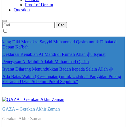
Proof of Dream
Question
Cari
untuk:
kang Diki Memaksa Sayyid Muhammad Qasim untuk Dibaiat di
Depan Ka’bah
Deklarasi Kenabian Al-Mahdi di Rumah Allah ﷻ: Isyarat
Penegasan Al Mahdi Adalah Muhammad Qasim
Isyarat Dilarang Menundukkan Badan kepada Selain Allah ﷻ
Ada Batas Waktu (Kesempatan) untuk Uzlah : “ Panggilan Pulang
ke Tanah Uzlah Sebelum Pukul Sepuluh.”
GAZA – Gerakan Akhir Zaman
Gerakan Akhir Zaman