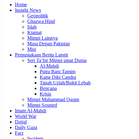
Home
Insight News
Geopolitik
Ghazwa Hind
Islah
Kiamat
Mimpi Lainnya
Masa Depan Pakistan
Misi
Perpustakaan Berita Langit
Seri Ta’bir Mimpi umat Dunia
Al-Mahdi
Putra Bani Tamim
Kang Diki Candra
Tanah Uzlah/Bukit Lebah
Bencana
Krisis
Mimpi Muhammad Qasim
Mimpi Sosmed
Imam Al-Mahdi
World War
Dajjal
Daily Gaza
Fact
Incident