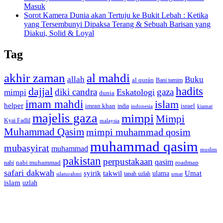
Masuk
Sorot Kamera Dunia akan Tertuju ke Bukit Lebah : Ketika
yang Tersembunyi Dipaksa Terang & Sebuah Barisan yang
Diakui, Solid & Loyal
Tag
akhir zaman
al mahdi
allah
Buku
al qurán
Bani tamim
dajjal
hadits
diki candra
gaza
Eskatologi
mimpi
dunia
imam mahdi
islam
helper
imran khan
israel
india
indonesia
kiamat
majelis gaza
mimpi
Mimpi
Kyai Fadlil
malaysia
Muhammad Qasim
mimpi muhammad qosim
muhammad qasim
mubasyirat
muhammad
muslim
pakistan
perpustakaan
qasim
nabi muhammad
roadmap
nabi
safari dakwah
syirik
takwil
Umat
ulama
silaturahmi
tanah uzlah
umat
islam
uzlah