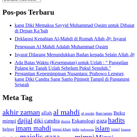
Bahasa
Pos-pos Terbaru
kang Diki Memaksa Sayyid Muhammad Qasim untuk Dibaiat
di Depan Ka’bah
Deklarasi Kenabian Al-Mahdi di Rumah Allah ﷻ: Isyarat
Penegasan Al Mahdi Adalah Muhammad Qasim
Isyarat Dilarang Menundukkan Badan kepada Selain Allah ﷻ
Ada Batas Waktu (Kesempatan) untuk Uzlah : “ Panggilan
Pulang ke Tanah Uzlah Sebelum Pukul Sepuluh.”
Pergantian Kepemimpinan Nusantara: Prabowo Lengser,
kang Diki Candra Sang Satrio Piningit Tampil di Panggung
Sejarah
Meta Tag
akhir zaman
al mahdi
allah
Buku
al qurán
Bani tamim
dajjal
hadits
diki candra
gaza
Eskatologi
mimpi
dunia
imam mahdi
islam
helper
imran khan
israel
india
indonesia
kiamat
majelis gaza
mimpi