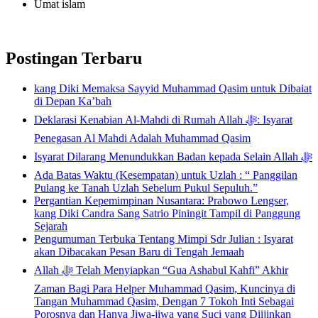
Umat islam
Postingan Terbaru
kang Diki Memaksa Sayyid Muhammad Qasim untuk Dibaiat
di Depan Ka’bah
Deklarasi Kenabian Al-Mahdi di Rumah Allah ﷻ: Isyarat
Penegasan Al Mahdi Adalah Muhammad Qasim
Isyarat Dilarang Menundukkan Badan kepada Selain Allah ﷻ
Ada Batas Waktu (Kesempatan) untuk Uzlah : “ Panggilan
Pulang ke Tanah Uzlah Sebelum Pukul Sepuluh.”
Pergantian Kepemimpinan Nusantara: Prabowo Lengser,
kang Diki Candra Sang Satrio Piningit Tampil di Panggung
Sejarah
Pengumuman Terbuka Tentang Mimpi Sdr Julian : Isyarat
akan Dibacakan Pesan Baru di Tengah Jemaah
Allah ﷻ Telah Menyiapkan “Gua Ashabul Kahfi” Akhir
Zaman Bagi Para Helper Muhammad Qasim, Kuncinya di
Tangan Muhammad Qasim, Dengan 7 Tokoh Inti Sebagai
Porosnya dan Hanya Jiwa-jiwa yang Suci yang Diijinkan