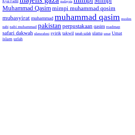
Mimpi
Kyai Fadlil
malaysia
Muhammad Qasim
mimpi muhammad qosim
muhammad qasim
mubasyirat
muhammad
muslim
pakistan
perpustakaan
qasim
nabi muhammad
roadmap
nabi
safari dakwah
syirik
takwil
Umat
ulama
silaturahmi
tanah uzlah
umat
islam
uzlah