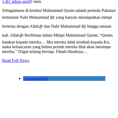
v-th
1 tahun ago
0
2 mins
Sebagaimana di ketahui Muhammad Qasim adalah pemuda Pakistan
keturunan Nabi Muhammad ﷺ yang banyak mendapatkan mimpi
bertemu dengan Allahﷻ dan Nabi Muhammad ﷺ hingga ratusan
kali. Allahﷻ Berfirman dalam Mimpi Muhammad Qasim, “Qasim,
katakan kepada mereka… Jika mereka tidak kembali kepada-Ku,
maka kehancuran yang belum pernah mereka lihat akan menimpa
mereka.” Dajjal sedang bersiap. Fitnah-fitnahnya…
Read Full News
Uncategorized