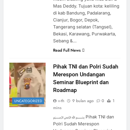
Mas Deddy. Tujuan kota: keliling
di kab Bandung, Padalarang,
Cianjur, Bogor, Depok,
Tangerang selatan (Tangsel),
Bekasi, Karawang, Purwakarta,
Sebang &…
Read Full News
Pihak TNI dan Polri Sudah
Merespon Undangan
Seminar Blueprint dan
Roadmap
v-th
9 bulan ago
0
1
UNCATEGORIZED
mins
﷽ Pihak TNI dan
Polri Sudah Merespon