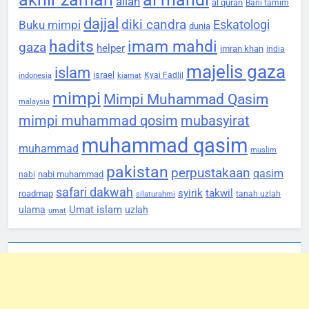
allah
al qurán
Bani tamim
dajjal
diki candra
Eskatologi
Buku mimpi
dunia
hadits
imam mahdi
gaza
helper
imran khan
india
majelis gaza
islam
israel
Kyai Fadlil
indonesia
kiamat
mimpi
Mimpi Muhammad Qasim
malaysia
mimpi muhammad qosim
mubasyirat
muhammad qasim
muhammad
muslim
pakistan
perpustakaan
qasim
nabi muhammad
nabi
safari dakwah
syirik
takwil
roadmap
tanah uzlah
silaturahmi
Umat islam
ulama
uzlah
umat