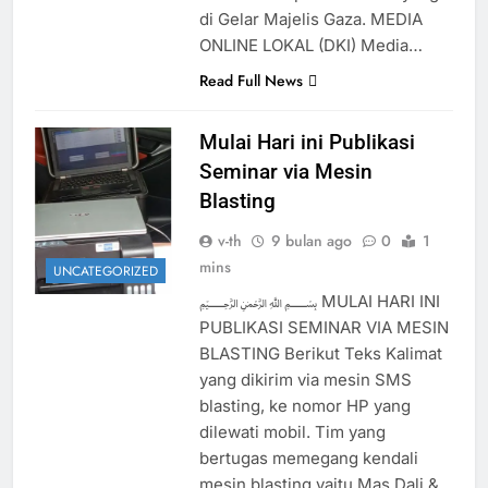
di Gelar Majelis Gaza. MEDIA
ONLINE LOKAL (DKI) Media…
Read Full News
Mulai Hari ini Publikasi
Seminar via Mesin
Blasting
v-th
9 bulan ago
0
1
mins
UNCATEGORIZED
﷽ MULAI HARI INI
PUBLIKASI SEMINAR VIA MESIN
BLASTING Berikut Teks Kalimat
yang dikirim via mesin SMS
blasting, ke nomor HP yang
dilewati mobil. Tim yang
bertugas memegang kendali
mesin blasting yaitu Mas Dali &