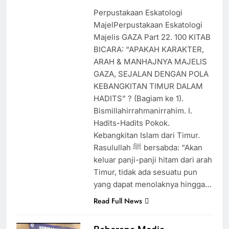
Ada Batas Waktu
Perpustakaan Eskatologi
(Kesempatan) untuk Uzlah : “
MajelPerpustakaan Eskatologi
Panggilan Pulang ke Tanah
3 Hari Ago
Majelis GAZA Part 22. 100 KITAB
Uzlah Sebelum Pukul
Pergantian Kepemimpinan
Sepuluh.”
BICARA: “APAKAH KARAKTER,
Nusantara: Prabowo Lengser,
ARAH & MANHAJNYA MAJELIS
kang Diki Candra Sang Satrio
3 Hari Ago
Piningit Tampil di Panggung
GAZA, SEJALAN DENGAN POLA
Pengumuman Terbuka
Sejarah
KEBANGKITAN TIMUR DALAM
Tentang Mimpi Sdr Julian :
Isyarat akan Dibacakan
HADITS” ? (Bagiam ke 1).
3 Hari Ago
Pesan Baru di Tengah
Bismillahirrahmanirrahim. I.
Allah ﷻ Telah Menyiapkan
Jemaah
Hadits-Hadits Pokok.
“Gua Ashabul Kahfi” Akhir
Kebangkitan Islam dari Timur.
Zaman Bagi Para Helper
4 Hari Ago
Rasulullah ﷺ bersabda: “Akan
Muhammad Qasim, Kuncinya
di Tangan Muhammad Qasim,
keluar panji-panji hitam dari arah
Dengan 7 Tokoh Inti Sebagai
Timur, tidak ada sesuatu pun
Porosnya dan Hanya Jiwa-jiwa
yang dapat menolaknya hingga…
yang Suci yang Diijinkan
Masuk
Read Full News