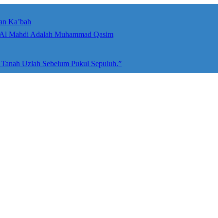
an Ka’bah
umah Allah ﷻ: Isyarat Penegasan Al Mahdi Adalah Muhammad Qasim
e Tanah Uzlah Sebelum Pukul Sepuluh.”