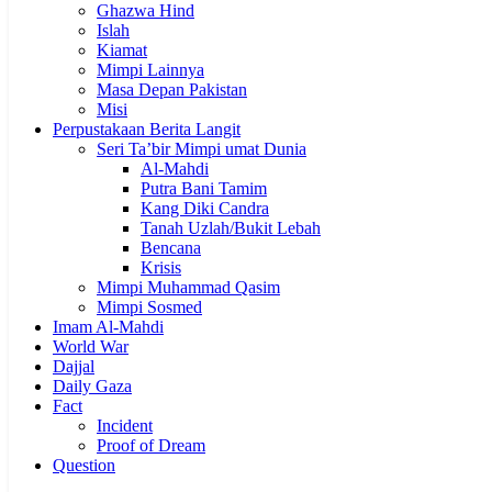
Ghazwa Hind
Islah
Kiamat
Mimpi Lainnya
Masa Depan Pakistan
Misi
Perpustakaan Berita Langit
Seri Ta’bir Mimpi umat Dunia
Al-Mahdi
Putra Bani Tamim
Kang Diki Candra
Tanah Uzlah/Bukit Lebah
Bencana
Krisis
Mimpi Muhammad Qasim
Mimpi Sosmed
Imam Al-Mahdi
World War
Dajjal
Daily Gaza
Fact
Incident
Proof of Dream
Question