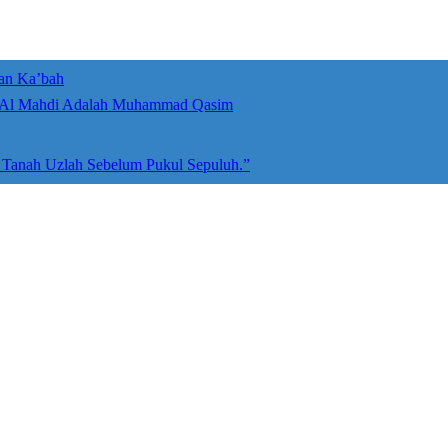
an Ka’bah
umah Allah ﷻ: Isyarat Penegasan Al Mahdi Adalah Muhammad Qasim
e Tanah Uzlah Sebelum Pukul Sepuluh.”