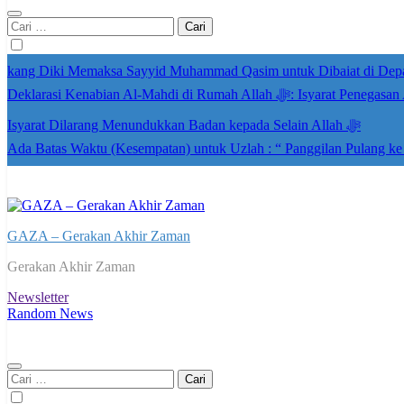
Cari
untuk:
kang Diki Memaksa Sayyid Muhammad Qasim untuk Dibaiat di Dep
Deklarasi Kenabian Al-Mahdi di R
Isyarat Dilarang Menundukkan Badan kepada Selain Allah ﷻ
Ada Batas Waktu (Kesempatan) untuk Uzlah : “ Panggilan Pulang k
GAZA – Gerakan Akhir Zaman
Gerakan Akhir Zaman
Newsletter
Random News
Cari
untuk: