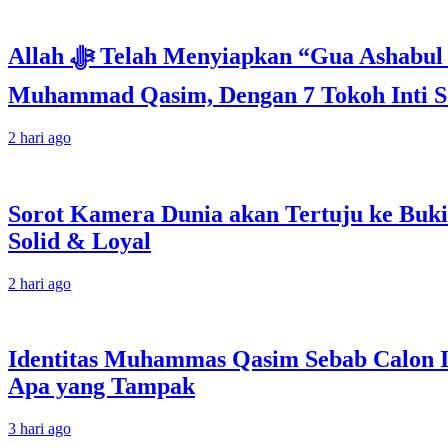
Allah ﷻ Telah Menyiapkan “Gua Ashabul Kahfi” Akhir Zaman Bagi Para Helper Muhammad Qasim, Kuncinya di Tangan
Muhammad Qasim, Dengan 7 Tokoh Inti Se
2 hari ago
Sorot Kamera Dunia akan Tertuju ke Buki
Solid & Loyal
2 hari ago
Identitas Muhammas Qasim Sebab Calon I
Apa yang Tampak
3 hari ago