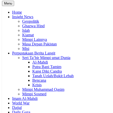
Menu
Home
Insight News
Geopolitik
Ghazwa Hind
Islah
Kiamat
Mimpi Lainnya
Masa Depan Pakistan
Misi
Perpustakaan Berita Langit
Seri Ta’bir Mimpi umat Dunia
Al-Mahdi
Putra Bani Tamim
Kang Diki Candra
Tanah Uzlah/Bukit Lebah
Bencana
Krisis
Mimpi Muhammad Qasim
Mimpi Sosmed
Imam Al-Mahdi
World War
Dajjal
Daily Gaza