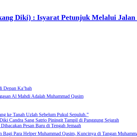
ang Diki) : Isyarat Petunjuk Melalui Jalan
di Depan Ka’bah
Mahdi di Rumah Allah ﷻ: Isyarat Penegasan Al Mahdi Adalah Muhammad Qasim
lang ke Tanah Uzlah Sebelum Pukul Sepuluh.”
iki Candra Sang Satrio Piningit Tampil di Panggung Sejarah
n Dibacakan Pesan Baru di Tengah Jemaah