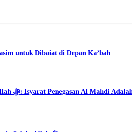
im untuk Dibaiat di Depan Ka’bah
Deklarasi Kenabian Al-Mahdi di Rumah Allah ﷻ: Isyarat Penega