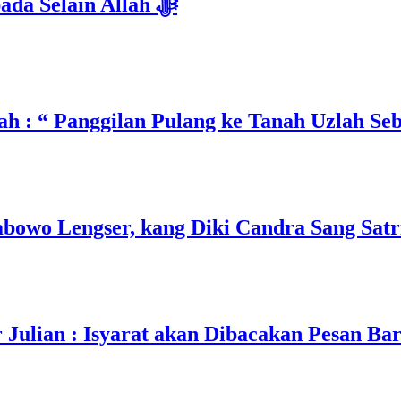
Isyarat Dilarang Menundukkan Badan kepada Selain Allah ﷻ
h : “ Panggilan Pulang ke Tanah Uzlah Se
owo Lengser, kang Diki Candra Sang Satri
ulian : Isyarat akan Dibacakan Pesan Ba