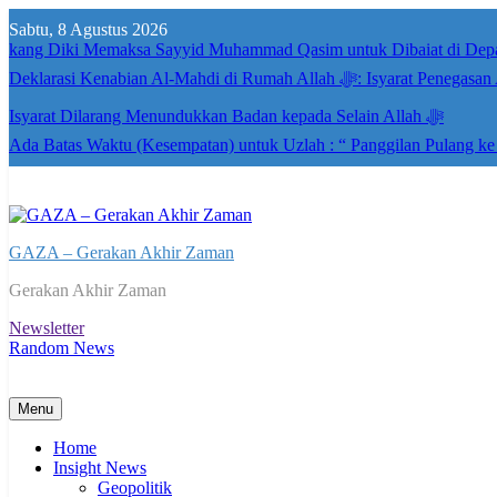
Skip
Sabtu, 8 Agustus 2026
to
kang Diki Memaksa Sayyid Muhammad Qasim untuk Dibaiat di Dep
content
Deklarasi Kenabian Al-Mahdi di R
Isyarat Dilarang Menundukkan Badan kepada Selain Allah ﷻ
Ada Batas Waktu (Kesempatan) untuk Uzlah : “ Panggilan Pulang k
GAZA – Gerakan Akhir Zaman
Gerakan Akhir Zaman
Newsletter
Random News
Menu
Home
Insight News
Geopolitik