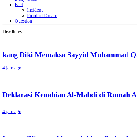
Fact
Incident
Proof of Dream
Question
Headlines
kang Diki Memaksa Sayyid Muhammad Qas
4 jam ago
4 jam ago