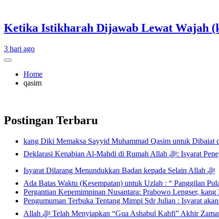
Ketika Istikharah Dijawab Lewat Wajah (k
3 hari ago
Home
qasim
Postingan Terbaru
kang Diki Memaksa Sayyid Muhammad Qasim untuk Dibaiat 
Deklarasi Kenabian Al-
Isyarat Dilarang Menundukkan Badan kepada Selain Allah ﷻ
Ada Batas Waktu (Kesempatan) untuk Uzlah : “ Panggilan Pu
Pergantian Kepemimpinan Nusantara: Prabowo Lengser, kang D
Pengumuman Terbuka Tentang Mimpi Sdr Julian : Isyarat aka
Allah ﷻ Telah Menyiapkan “Gua Ashabul Kahfi” Akhir Zaman Bagi Para Helper Muhammad Qasim, Kuncinya di Tangan Muhammad Qasim, Dengan 7 Tokoh Inti Sebagai Porosnya dan Hanya Jiwa-