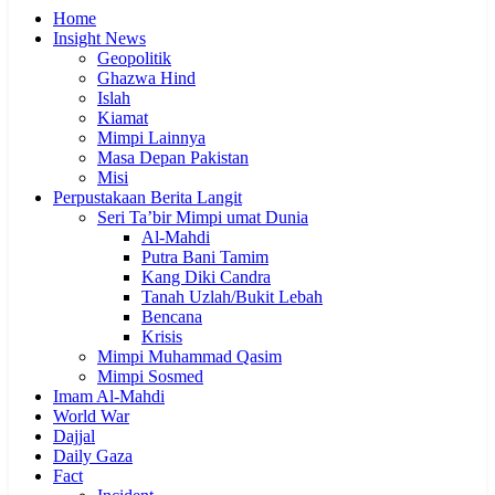
Home
Insight News
Geopolitik
Ghazwa Hind
Islah
Kiamat
Mimpi Lainnya
Masa Depan Pakistan
Misi
Perpustakaan Berita Langit
Seri Ta’bir Mimpi umat Dunia
Al-Mahdi
Putra Bani Tamim
Kang Diki Candra
Tanah Uzlah/Bukit Lebah
Bencana
Krisis
Mimpi Muhammad Qasim
Mimpi Sosmed
Imam Al-Mahdi
World War
Dajjal
Daily Gaza
Fact