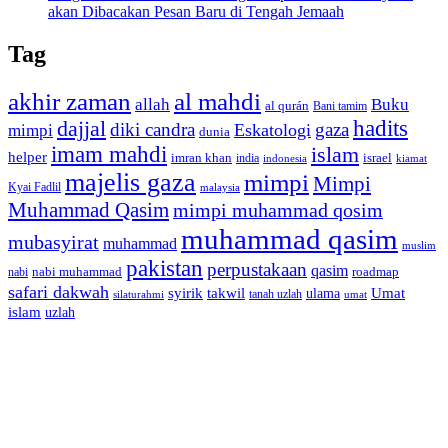
akan Dibacakan Pesan Baru di Tengah Jemaah
Tag
akhir zaman
al mahdi
allah
Buku
al qurán
Bani tamim
dajjal
hadits
diki candra
gaza
Eskatologi
mimpi
dunia
imam mahdi
islam
helper
imran khan
israel
india
indonesia
kiamat
majelis gaza
mimpi
Mimpi
Kyai Fadlil
malaysia
Muhammad Qasim
mimpi muhammad qosim
muhammad qasim
mubasyirat
muhammad
muslim
pakistan
perpustakaan
qasim
nabi muhammad
roadmap
nabi
safari dakwah
syirik
takwil
Umat
ulama
silaturahmi
tanah uzlah
umat
islam
uzlah