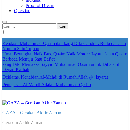
Incident
Proof of Dream
Question
Cari
untuk:
Keadaan Muhammad Qasim dan kang Diki Candra : Berbeda Jalan
Namun Satu Tujuan
Umat Berangkat Naik Bus, Qasim Naik Motor : Isyarat Jalan Qasim
Berbeda Menuju Satu Bai’at
kang Diki Memaksa Sayyid Muhammad Qasim untuk Dibaiat di
Depan Ka’bah
Deklarasi Kenabian Al-Mahdi di Rumah Allah ﷻ: Isyarat
Penegasan Al Mahdi Adalah Muhammad Qasim
GAZA – Gerakan Akhir Zaman
Gerakan Akhir Zaman