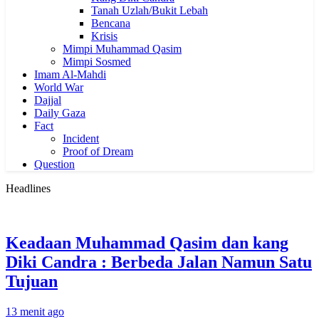
Tanah Uzlah/Bukit Lebah
Bencana
Krisis
Mimpi Muhammad Qasim
Mimpi Sosmed
Imam Al-Mahdi
World War
Dajjal
Daily Gaza
Fact
Incident
Proof of Dream
Question
Headlines
Keadaan Muhammad Qasim dan kang
Diki Candra : Berbeda Jalan Namun Satu
Tujuan
13 menit ago