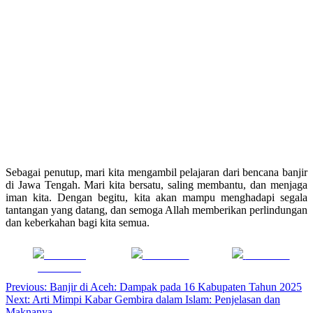
Sebagai penutup, mari kita mengambil pelajaran dari bencana banjir
di Jawa Tengah. Mari kita bersatu, saling membantu, dan menjaga
iman kita. Dengan begitu, kita akan mampu menghadapi segala
tantangan yang datang, dan semoga Allah memberikan perlindungan
dan keberkahan bagi kita semua.
Share on
Post on X
Follow us
Facebook
Navigasi
Previous:
Banjir di Aceh: Dampak pada 16 Kabupaten Tahun 2025
Next:
Arti Mimpi Kabar Gembira dalam Islam: Penjelasan dan
pos
Maknanya