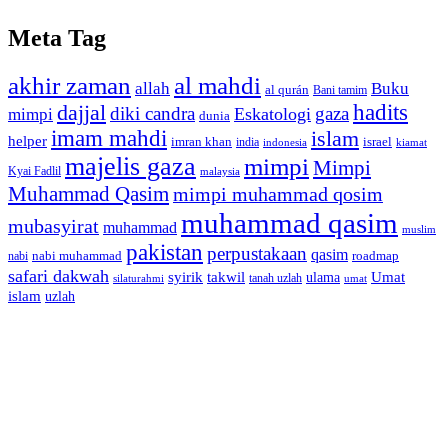
Meta Tag
akhir zaman
al mahdi
allah
Buku
al qurán
Bani tamim
dajjal
hadits
diki candra
gaza
Eskatologi
mimpi
dunia
imam mahdi
islam
helper
imran khan
israel
india
indonesia
kiamat
majelis gaza
mimpi
Mimpi
Kyai Fadlil
malaysia
Muhammad Qasim
mimpi muhammad qosim
muhammad qasim
mubasyirat
muhammad
muslim
pakistan
perpustakaan
qasim
nabi muhammad
roadmap
nabi
safari dakwah
syirik
takwil
Umat
ulama
silaturahmi
tanah uzlah
umat
islam
uzlah