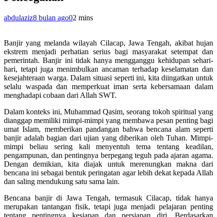
abdulaziz
8 bulan ago
0
2 mins
Banjir yang melanda wilayah Cilacap, Jawa Tengah, akibat hujan
ekstrem menjadi perhatian serius bagi masyarakat setempat dan
pemerintah. Banjir ini tidak hanya mengganggu kehidupan sehari-
hari, tetapi juga menimbulkan ancaman terhadap keselamatan dan
kesejahteraan warga. Dalam situasi seperti ini, kita diingatkan untuk
selalu waspada dan memperkuat iman serta kebersamaan dalam
menghadapi cobaan dari Allah SWT.
Dalam konteks ini, Muhammad Qasim, seorang tokoh spiritual yang
dianggap memiliki mimpi-mimpi yang membawa pesan penting bagi
umat Islam, memberikan pandangan bahwa bencana alam seperti
banjir adalah bagian dari ujian yang diberikan oleh Tuhan. Mimpi-
mimpi beliau sering kali menyentuh tema tentang keadilan,
pengampunan, dan pentingnya berpegang teguh pada ajaran agama.
Dengan demikian, kita diajak untuk merenungkan makna dari
bencana ini sebagai bentuk peringatan agar lebih dekat kepada Allah
dan saling mendukung satu sama lain.
Bencana banjir di Jawa Tengah, termasuk Cilacap, tidak hanya
merupakan tantangan fisik, tetapi juga menjadi pelajaran penting
tentang pentingnya kesiapan dan persiapan diri. Berdasarkan