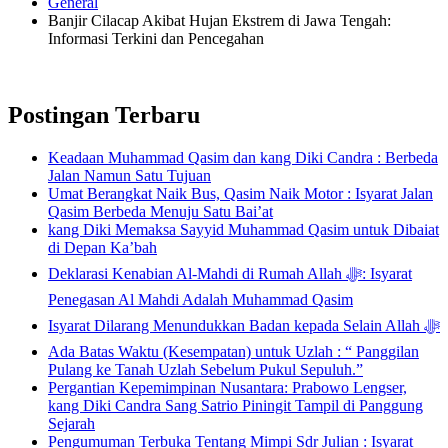
General
Banjir Cilacap Akibat Hujan Ekstrem di Jawa Tengah:
Informasi Terkini dan Pencegahan
Postingan Terbaru
Keadaan Muhammad Qasim dan kang Diki Candra : Berbeda
Jalan Namun Satu Tujuan
Umat Berangkat Naik Bus, Qasim Naik Motor : Isyarat Jalan
Qasim Berbeda Menuju Satu Bai’at
kang Diki Memaksa Sayyid Muhammad Qasim untuk Dibaiat
di Depan Ka’bah
Deklarasi Kenabian Al-Mahdi di Rumah Allah ﷻ: Isyarat
Penegasan Al Mahdi Adalah Muhammad Qasim
Isyarat Dilarang Menundukkan Badan kepada Selain Allah ﷻ
Ada Batas Waktu (Kesempatan) untuk Uzlah : “ Panggilan
Pulang ke Tanah Uzlah Sebelum Pukul Sepuluh.”
Pergantian Kepemimpinan Nusantara: Prabowo Lengser,
kang Diki Candra Sang Satrio Piningit Tampil di Panggung
Sejarah
Pengumuman Terbuka Tentang Mimpi Sdr Julian : Isyarat