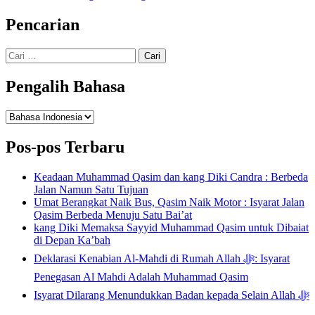
Pencarian
Cari
untuk:
Pengalih Bahasa
Pengalih
Bahasa
Pos-pos Terbaru
Keadaan Muhammad Qasim dan kang Diki Candra : Berbeda
Jalan Namun Satu Tujuan
Umat Berangkat Naik Bus, Qasim Naik Motor : Isyarat Jalan
Qasim Berbeda Menuju Satu Bai’at
kang Diki Memaksa Sayyid Muhammad Qasim untuk Dibaiat
di Depan Ka’bah
Deklarasi Kenabian Al-Mahdi di Rumah Allah ﷻ: Isyarat
Penegasan Al Mahdi Adalah Muhammad Qasim
Isyarat Dilarang Menundukkan Badan kepada Selain Allah ﷻ