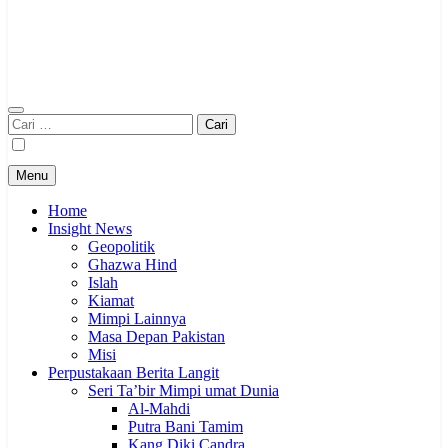
Cari
untuk:
Menu
Home
Insight News
Geopolitik
Ghazwa Hind
Islah
Kiamat
Mimpi Lainnya
Masa Depan Pakistan
Misi
Perpustakaan Berita Langit
Seri Ta’bir Mimpi umat Dunia
Al-Mahdi
Putra Bani Tamim
Kang Diki Candra