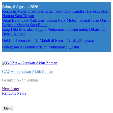
Skip
Sabtu, 8 Agustus 2026
to
Keadaan Muhammad Qasim dan kang Diki Candra : Berbeda Jalan
content
Namun Satu Tujuan
Umat Berangkat Naik Bus, Qasim Naik Motor : Isyarat Jalan Qasim
Berbeda Menuju Satu Bai’at
kang Diki Memaksa Sayyid Muhammad Qasim untuk Dibaiat di
Depan Ka’bah
Deklarasi Kenabian Al-Mahdi di Rumah Allah ﷻ: Isyarat
Penegasan Al Mahdi Adalah Muhammad Qasim
GAZA – Gerakan Akhir Zaman
Gerakan Akhir Zaman
Newsletter
Random News
Menu