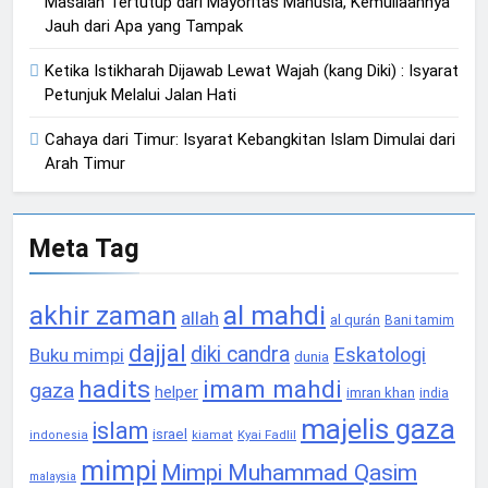
Masalah Tertutup dari Mayoritas Manusia, Kemuliaannya
Jauh dari Apa yang Tampak
Ketika Istikharah Dijawab Lewat Wajah (kang Diki) : Isyarat
Petunjuk Melalui Jalan Hati
Cahaya dari Timur: Isyarat Kebangkitan Islam Dimulai dari
Arah Timur
Meta Tag
akhir zaman
al mahdi
allah
al qurán
Bani tamim
dajjal
diki candra
Eskatologi
Buku mimpi
dunia
hadits
imam mahdi
gaza
helper
imran khan
india
majelis gaza
islam
israel
Kyai Fadlil
indonesia
kiamat
mimpi
Mimpi Muhammad Qasim
malaysia