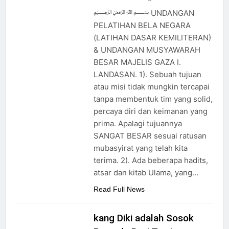
ﷻ Turun
Mimpi 5 Pemuda
﷽ UNDANGAN
Palestina : Rasulullah
PELATIHAN BELA NEGARA
ﷺ Bersabda Bahwa
3 Hari Ago
(LATIHAN DASAR KEMILITERAN)
Negara Asing (Bukan
Muslim Indonesia
& UNDANGAN MUSYAWARAH
Pakistan) Namun
Sebagai Pembebas Al
BESAR MAJELIS GAZA I.
Tampak Religius:
Quds
4 Hari Ago
Isyarat Titik
LANDASAN. 1). Sebuah tujuan
Ujian Pangan : Isyarat
Kebangkitan Islam
untuk Percepatan Lumbung
atau misi tidak mungkin tercapai
dari Timur
Pangan di Tanah Uzlah
tanpa membentuk tim yang solid,
4 Hari Ago
Isyarat Bahwa Al- Mahdi
percaya diri dan keimanan yang
Membutuhkan Estafet
prima. Apalagi tujuannya
Perjuangan dari Para
4 Hari Ago
SANGAT BESAR sesuai ratusan
Pembantunya
mubasyirat yang telah kita
terima. 2). Ada beberapa hadits,
atsar dan kitab Ulama, yang…
Read Full News
kang Diki adalah Sosok