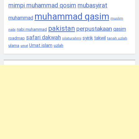
mimpi muhammad qosim
mubasyirat
muhammad qasim
muhammad
muslim
pakistan
perpustakaan
qasim
nabi muhammad
nabi
safari dakwah
syirik
takwil
roadmap
tanah uzlah
silaturahmi
Umat islam
ulama
uzlah
umat