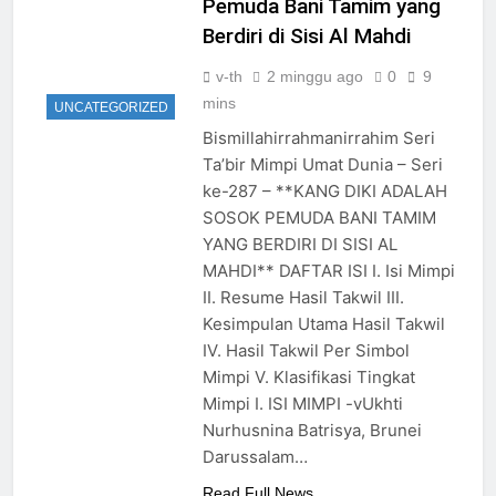
Pemuda Bani Tamim yang
Berdiri di Sisi Al Mahdi
v-th
2 minggu ago
0
9
mins
UNCATEGORIZED
Bismillahirrahmanirrahim Seri
Ta’bir Mimpi Umat Dunia – Seri
ke-287 – **KANG DIKI ADALAH
SOSOK PEMUDA BANI TAMIM
YANG BERDIRI DI SISI AL
MAHDI** DAFTAR ISI I. Isi Mimpi
II. Resume Hasil Takwil III.
Kesimpulan Utama Hasil Takwil
IV. Hasil Takwil Per Simbol
Mimpi V. Klasifikasi Tingkat
Mimpi I. ISI MIMPI -vUkhti
Nurhusnina Batrisya, Brunei
Darussalam…
Read Full News