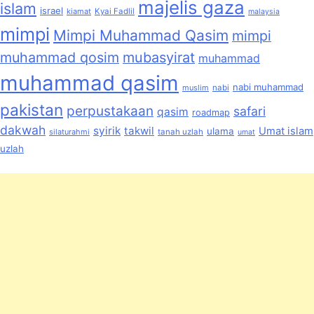
majelis gaza
islam
israel
kiamat
Kyai Fadlil
malaysia
mimpi
Mimpi Muhammad Qasim
mimpi
muhammad qosim
mubasyirat
muhammad
muhammad qasim
nabi muhammad
muslim
nabi
pakistan
perpustakaan
safari
qasim
roadmap
dakwah
syirik
takwil
Umat islam
ulama
silaturahmi
tanah uzlah
umat
uzlah