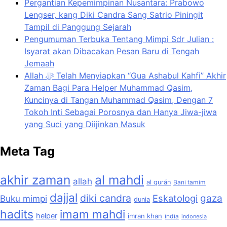
Pergantian Kepemimpinan Nusantara: Prabowo
Lengser, kang Diki Candra Sang Satrio Piningit
Tampil di Panggung Sejarah
Pengumuman Terbuka Tentang Mimpi Sdr Julian :
Isyarat akan Dibacakan Pesan Baru di Tengah
Jemaah
Allah ﷻ Telah Menyiapkan “Gua Ashabul Kahfi” Akhir
Zaman Bagi Para Helper Muhammad Qasim,
Kuncinya di Tangan Muhammad Qasim, Dengan 7
Tokoh Inti Sebagai Porosnya dan Hanya Jiwa-jiwa
yang Suci yang Diijinkan Masuk
Meta Tag
akhir zaman
al mahdi
allah
al qurán
Bani tamim
dajjal
diki candra
Eskatologi
gaza
Buku mimpi
dunia
hadits
imam mahdi
helper
imran khan
india
indonesia