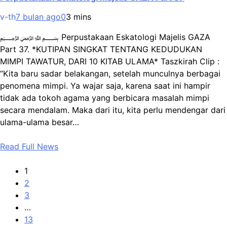
v-th
7 bulan ago
0
3 mins
﷽ Perpustakaan Eskatologi Majelis GAZA
Part 37. *KUTIPAN SINGKAT TENTANG KEDUDUKAN
MIMPI TAWATUR, DARI 10 KITAB ULAMA* Taszkirah Clip :
“Kita baru sadar belakangan, setelah munculnya berbagai
penomena mimpi. Ya wajar saja, karena saat ini hampir
tidak ada tokoh agama yang berbicara masalah mimpi
secara mendalam. Maka dari itu, kita perlu mendengar dari
ulama-ulama besar…
Read Full News
1
2
3
…
13