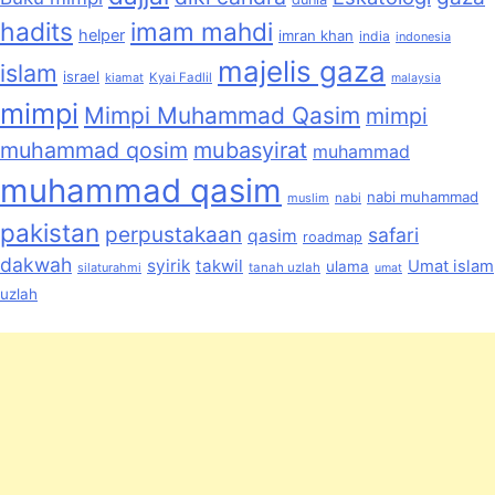
hadits
imam mahdi
helper
imran khan
india
indonesia
majelis gaza
islam
israel
kiamat
Kyai Fadlil
malaysia
mimpi
Mimpi Muhammad Qasim
mimpi
muhammad qosim
mubasyirat
muhammad
muhammad qasim
nabi muhammad
muslim
nabi
pakistan
perpustakaan
safari
qasim
roadmap
dakwah
syirik
takwil
Umat islam
ulama
silaturahmi
tanah uzlah
umat
uzlah