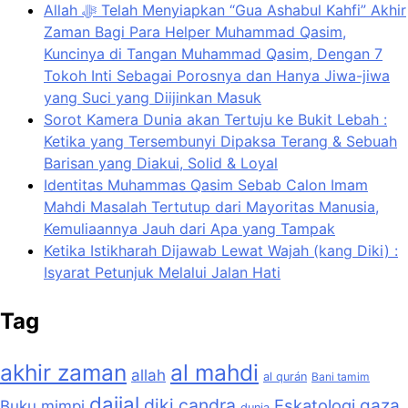
Allah ﷻ Telah Menyiapkan “Gua Ashabul Kahfi” Akhir
Zaman Bagi Para Helper Muhammad Qasim,
Kuncinya di Tangan Muhammad Qasim, Dengan 7
Tokoh Inti Sebagai Porosnya dan Hanya Jiwa-jiwa
yang Suci yang Diijinkan Masuk
Sorot Kamera Dunia akan Tertuju ke Bukit Lebah :
Ketika yang Tersembunyi Dipaksa Terang & Sebuah
Barisan yang Diakui, Solid & Loyal
Identitas Muhammas Qasim Sebab Calon Imam
Mahdi Masalah Tertutup dari Mayoritas Manusia,
Kemuliaannya Jauh dari Apa yang Tampak
Ketika Istikharah Dijawab Lewat Wajah (kang Diki) :
Isyarat Petunjuk Melalui Jalan Hati
Tag
akhir zaman
al mahdi
allah
al qurán
Bani tamim
dajjal
diki candra
Eskatologi
gaza
Buku mimpi
dunia