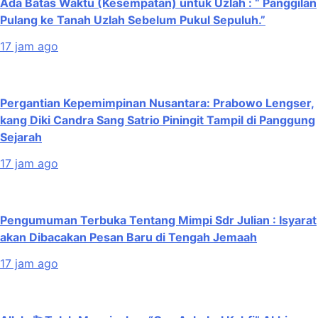
Ada Batas Waktu (Kesempatan) untuk Uzlah : “ Panggilan
Pulang ke Tanah Uzlah Sebelum Pukul Sepuluh.”
17 jam ago
Pergantian Kepemimpinan Nusantara: Prabowo Lengser,
kang Diki Candra Sang Satrio Piningit Tampil di Panggung
Sejarah
17 jam ago
Pengumuman Terbuka Tentang Mimpi Sdr Julian : Isyarat
akan Dibacakan Pesan Baru di Tengah Jemaah
17 jam ago