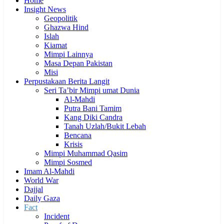
Home
Insight News
Geopolitik
Ghazwa Hind
Islah
Kiamat
Mimpi Lainnya
Masa Depan Pakistan
Misi
Perpustakaan Berita Langit
Seri Ta’bir Mimpi umat Dunia
Al-Mahdi
Putra Bani Tamim
Kang Diki Candra
Tanah Uzlah/Bukit Lebah
Bencana
Krisis
Mimpi Muhammad Qasim
Mimpi Sosmed
Imam Al-Mahdi
World War
Dajjal
Daily Gaza
Fact
Incident