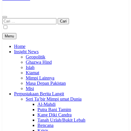
Cari
untuk:
Menu
Home
Insight News
Geopolitik
Ghazwa Hind
Islah
Kiamat
Mimpi Lainnya
Masa Depan Pakistan
Misi
Perpustakaan Berita Langit
Seri Ta’bir Mimpi umat Dunia
Al-Mahdi
Putra Bani Tamim
Kang Diki Candra
Tanah Uzlah/Bukit Lebah
Bencana
Krisis