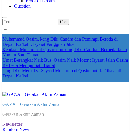
Proof of Dream
Question
Cari
untuk:
Muhammad Qasim, kang Diki Candra dan Pemimpi Berada di
Depan Ka’bah : Isyarat Panggilan Jihad
Keadaan Muhammad Qasim dan kang Diki Candra : Berbeda Jalan
Namun Satu Tujuan
Umat Berangkat Naik Bus, Qasim Naik Motor : Isyarat Jalan Qasim
Berbeda Menuju Satu Bai’at
kang Diki Memaksa Sayyid Muhammad Qasim untuk Dibaiat di
Depan Ka’bah
GAZA – Gerakan Akhir Zaman
Gerakan Akhir Zaman
Newsletter
Random News