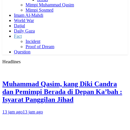
Mimpi Muhammad Qasim
Mimpi Sosmed
Imam Al-Mahdi
World War
Dajjal
Daily Gaza
Fact
Incident
Proof of Dream
Question
Headlines
Muhammad Qasim, kang Diki Candra
dan Pemimpi Berada di Depan Ka’bah :
Isyarat Panggilan Jihad
13 jam ago
13 jam ago