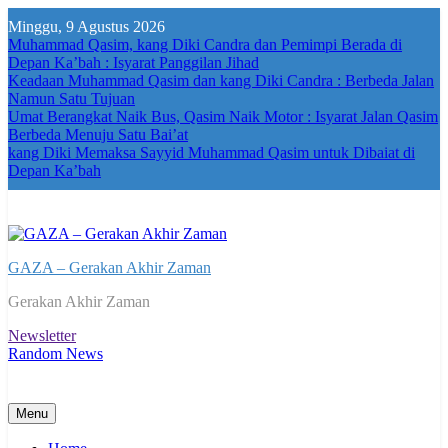
Skip
Minggu, 9 Agustus 2026
to
Muhammad Qasim, kang Diki Candra dan Pemimpi Berada di
content
Depan Ka’bah : Isyarat Panggilan Jihad
Keadaan Muhammad Qasim dan kang Diki Candra : Berbeda Jalan
Namun Satu Tujuan
Umat Berangkat Naik Bus, Qasim Naik Motor : Isyarat Jalan Qasim
Berbeda Menuju Satu Bai’at
kang Diki Memaksa Sayyid Muhammad Qasim untuk Dibaiat di
Depan Ka’bah
GAZA – Gerakan Akhir Zaman
Gerakan Akhir Zaman
Newsletter
Random News
Menu