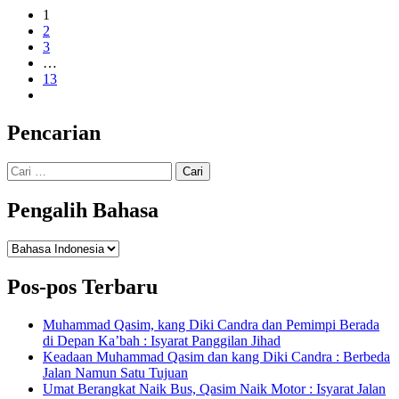
1
2
3
…
13
Pencarian
Cari
untuk:
Pengalih Bahasa
Pengalih
Bahasa
Pos-pos Terbaru
Muhammad Qasim, kang Diki Candra dan Pemimpi Berada
di Depan Ka’bah : Isyarat Panggilan Jihad
Keadaan Muhammad Qasim dan kang Diki Candra : Berbeda
Jalan Namun Satu Tujuan
Umat Berangkat Naik Bus, Qasim Naik Motor : Isyarat Jalan