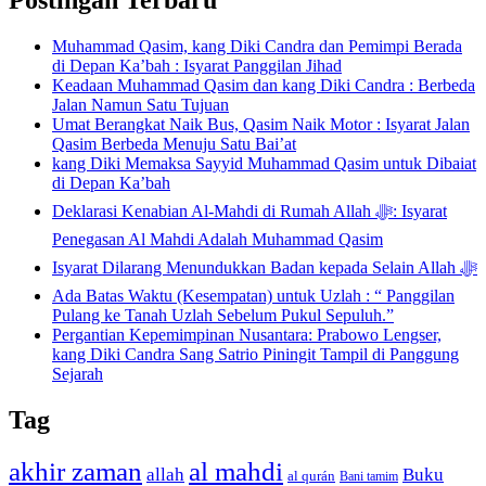
Postingan Terbaru
Muhammad Qasim, kang Diki Candra dan Pemimpi Berada
di Depan Ka’bah : Isyarat Panggilan Jihad
Keadaan Muhammad Qasim dan kang Diki Candra : Berbeda
Jalan Namun Satu Tujuan
Umat Berangkat Naik Bus, Qasim Naik Motor : Isyarat Jalan
Qasim Berbeda Menuju Satu Bai’at
kang Diki Memaksa Sayyid Muhammad Qasim untuk Dibaiat
di Depan Ka’bah
Deklarasi Kenabian Al-Mahdi di Rumah Allah ﷻ: Isyarat
Penegasan Al Mahdi Adalah Muhammad Qasim
Isyarat Dilarang Menundukkan Badan kepada Selain Allah ﷻ
Ada Batas Waktu (Kesempatan) untuk Uzlah : “ Panggilan
Pulang ke Tanah Uzlah Sebelum Pukul Sepuluh.”
Pergantian Kepemimpinan Nusantara: Prabowo Lengser,
kang Diki Candra Sang Satrio Piningit Tampil di Panggung
Sejarah
Tag
akhir zaman
al mahdi
allah
Buku
al qurán
Bani tamim