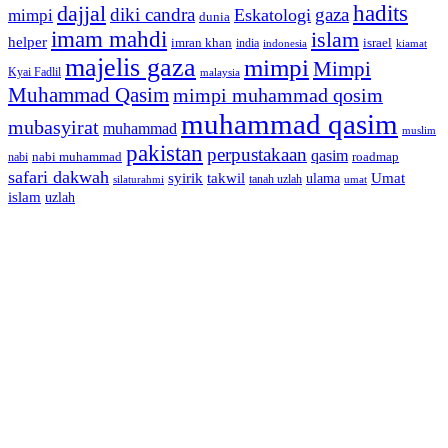
dajjal
hadits
diki candra
gaza
Eskatologi
mimpi
dunia
imam mahdi
islam
helper
imran khan
israel
india
indonesia
kiamat
majelis gaza
mimpi
Mimpi
Kyai Fadlil
malaysia
Muhammad Qasim
mimpi muhammad qosim
muhammad qasim
mubasyirat
muhammad
muslim
pakistan
perpustakaan
qasim
nabi muhammad
roadmap
nabi
safari dakwah
syirik
takwil
Umat
ulama
silaturahmi
tanah uzlah
umat
islam
uzlah