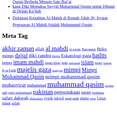
Qasim Berbeda Menuju Satu Bai’at
kang Diki Memaksa Sayyid Muhammad Qasim untuk Dibaiat
di Depan Ka’bah
Deklarasi Kenabian Al-Mahdi di Rumah Allah ﷻ: Isyarat
Penegasan Al Mahdi Adalah Muhammad Qasim
Meta Tag
akhir zaman
al mahdi
allah
Buku
al qurán
Bani tamim
dajjal
hadits
diki candra
gaza
Eskatologi
mimpi
dunia
imam mahdi
islam
helper
imran khan
israel
india
indonesia
kiamat
majelis gaza
mimpi
Mimpi
Kyai Fadlil
malaysia
Muhammad Qasim
mimpi muhammad qosim
muhammad qasim
mubasyirat
muhammad
muslim
pakistan
perpustakaan
qasim
nabi muhammad
roadmap
nabi
safari dakwah
syirik
takwil
Umat
ulama
silaturahmi
tanah uzlah
umat
islam
uzlah