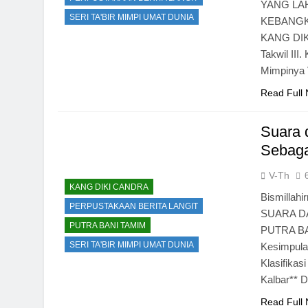
YANG LA
SERI TA'BIR MIMPI UMAT DUNIA
KEBANGK
KANG DIKI
Takwil III
Mimpinya V
Read Full
Suara 
Sebaga
V-Th
KANG DIKI CANDRA
Bismillahi
PERPUSTAKAAN BERITA LANGIT
SUARA D
PUTRA BANI TAMIM
PUTRA BAN
SERI TA'BIR MIMPI UMAT DUNIA
Kesimpulan
Klasifikas
Kalbar**
Read Full