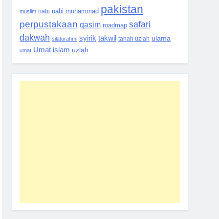
pakistan
nabi muhammad
muslim
nabi
perpustakaan
safari
qasim
roadmap
dakwah
syirik
takwil
ulama
silaturahmi
tanah uzlah
Umat islam
uzlah
umat