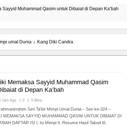
a Sayyid Muhammad Qasim untuk Dibaiat di Depan Ka’bah
Deklarasi Kenabian Al-Mahdi di Rumah Allah ﷻ: Isyarat Pe
Mimpi umat Dunia
Kang Diki Candra
Isyarat Dilarang Menundukkan Badan kepada Selain Allah ﷻ
Kesempatan) untuk Uzlah : “ Panggilan Pulang ke Tanah Uzlah
mpinan Nusantara: Prabowo Lengser, kang Diki Candra Sang Sa
Diki Memaksa Sayyid Muhammad Qasim
umuman Terbuka Tentang Mimpi Sdr Julian : Isyarat akan Dibacakan Pe
Dibaiat di Depan Ka’bah
3 Jam Ago
0
5 Mins
rrahmanirrahim Seri Ta’bir Mimpi Umat Dunia – Seri ke-324 –
engan 7 Tokoh Inti Sebagai Porosnya dan Hanya Jiwa-jiwa y
KI MEMAKSA SAYYID MUHAMMAD QASIM UNTUK DIBAIAT DI
AH DAFTAR ISI I. Isi Mimpi II. Resume Hasil Takwil III.
 akan Tertuju ke Bukit Lebah : Ketika yang Tersembunyi Dipa