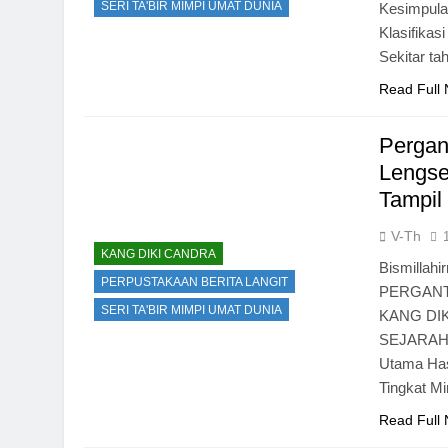
Solid & Loyal
SERI TA'BIR MIMPI UMAT DUNIA
Kesimpulan
2 Hari Ago
Klasifikas
Identitas Muhammas Qa
Sekitar t
Apa yang Tampak
Read Full
3 Hari Ago
Ketika Istikharah D
Pergan
3 Hari Ago
Lengse
Tampil
V-Th
KANG DIKI CANDRA
Bismillahi
PERPUSTAKAAN BERITA LANGIT
PERGANT
SERI TA'BIR MIMPI UMAT DUNIA
KANG DI
SEJARAH DA
Utama Hasi
Tingkat Mi
Read Full