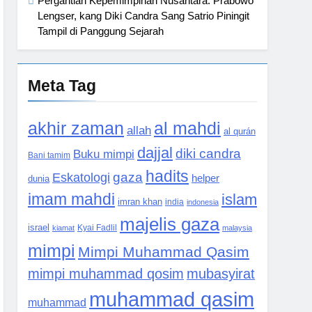
Pergantian Kepemimpinan Nusantara: Prabowo
Lengser, kang Diki Candra Sang Satrio Piningit
Tampil di Panggung Sejarah
Meta Tag
akhir zaman
al mahdi
allah
al qurán
dajjal
diki candra
Buku mimpi
Bani tamim
hadits
Eskatologi
gaza
helper
dunia
imam mahdi
islam
imran khan
india
indonesia
majelis gaza
israel
kiamat
Kyai Fadlil
malaysia
mimpi
Mimpi Muhammad Qasim
mimpi muhammad qosim
mubasyirat
muhammad qasim
muhammad