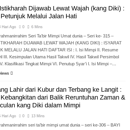
Istikharah Dijawab Lewat Wajah (kang Diki) :
 Petunjuk Melalui Jalan Hati
3 Hari Ago
0
6 Mins
rrahmanirrahim Seri Ta’bir Mimpi Umat dunia – Seri ke- 315 –
STIKHARAH DIJAWAB LEWAT WAJAH (KANG DIKI) : ISYARAT
MELALU JALAN HATI DAFTAR ISI : I. Isi Mimpi II. Resume
il III. Kesimpulan Utama Hasil Takwil IV. Hasil Takwil Persimbol
. Klasifikasi Tingkat Mimpi VI. Penutup Syar’i I. Isi Mimpi –…
 News
ng Lahir dari Kubur dan Terbang ke Langit :
t Kebangkitan dari Balik Reruntuhan Zaman &
ulan kang Diki dalam Mimpi
6 Hari Ago
0
13 Mins
rrahmanirrahim seri ta’bir mimpi umat dunia – seri ke-306 – BAYI