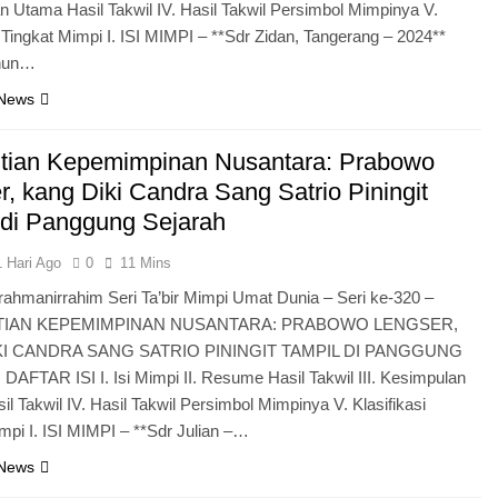
 Utama Hasil Takwil IV. Hasil Takwil Persimbol Mimpinya V.
i Tingkat Mimpi I. ISI MIMPI – **Sdr Zidan, Tangerang – 2024**
sim Sebab Calon Imam Mahdi Masalah Tertutup dari Mayoritas Manusia, Kemul
ahun…
 News
ijawab Lewat Wajah (kang Diki) : Isyarat Petunjuk Melalui Jalan
tian Kepemimpinan Nusantara: Prabowo
r, kang Diki Candra Sang Satrio Piningit
 di Panggung Sejarah
1 Hari Ago
0
11 Mins
rrahmanirrahim Seri Ta’bir Mimpi Umat Dunia – Seri ke-320 –
IAN KEPEMIMPINAN NUSANTARA: PRABOWO LENGSER,
KI CANDRA SANG SATRIO PININGIT TAMPIL DI PANGGUNG
FTAR ISI I. Isi Mimpi II. Resume Hasil Takwil III. Kesimpulan
l Takwil IV. Hasil Takwil Persimbol Mimpinya V. Klasifikasi
mpi I. ISI MIMPI – **Sdr Julian –…
 News