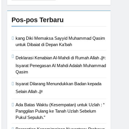
Bahasa
iaannya Jauh dari
Pos-pos Terbaru
 Hati
kang Diki Memaksa Sayyid Muhammad Qasim
untuk Dibaiat di Depan Ka’bah
Deklarasi Kenabian Al-Mahdi di Rumah Allah ﷻ:
Isyarat Penegasan Al Mahdi Adalah Muhammad
Qasim
Isyarat Dilarang Menundukkan Badan kepada
Selain Allah ﷻ
Ada Batas Waktu (Kesempatan) untuk Uzlah : “
Panggilan Pulang ke Tanah Uzlah Sebelum
Pukul Sepuluh.”