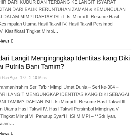
HIR DARI KUBUR DAN TERBANG KE LANGIT: ISYARAT
ITAN DARI BALIK RERUNTUHAN ZAMAN & KEMUNCULAN
 DALAM MIMPI DAFTAR ISI : I. Isi Mimpi II. Resume Hasil
. Kesimpulan Utama Hasil Takwil IV. Hasil Takwil Persimbol
. Klasifikasi Tingkat Mimpi…
 News
dari Langit Mengingngkap Identitas kang Diki
i Putrila Bani Tamim?
6 Hari Ago
0
10 Mins
rrahmanirrahim Seri Ta’bir Mimpi Umat Dunia – Seri ke-304 –
ARI LANGIT MENGUNGKAP IDENTITAS KANG DIKI SEBAGAI
I TAMIM? DAFTAR ISI I. Isi Mimpi II. Resume Hasil Takwil III.
 Utama Hasil Takwil IV. Hasil Takwil Persimbol Mimpinya V.
i Tingkat Mimpi VI. Penutup Syar’i I. ISI MIMPI – **Sdr Iyan,
 Dalam…
 News