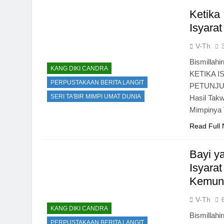
Ketika 
Isyarat
V-Th
Bismillahi
KANG DIKI CANDRA
KETIKA I
PERPUSTAKAAN BERITA LANGIT
PETUNJUK 
SERI TA'BIR MIMPI UMAT DUNIA
Hasil Takw
Mimpinya V
Read Full
Bayi ya
Isyara
Kemunc
V-Th
KANG DIKI CANDRA
Bismillahi
PERPUSTAKAAN BERITA LANGIT