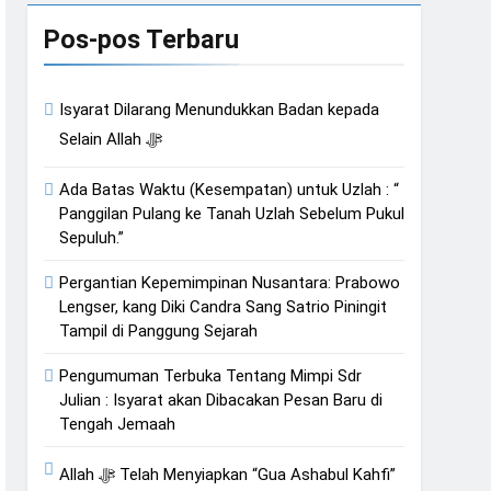
an Hati
Pos-pos Terbaru
Isyarat Dilarang Menundukkan Badan kepada
Isyarat Kebangkitan : Indonesia & Malaysia akan Menjadi Sebab Rahmat Allah ﷻ Turun
Selain Allah ﷻ
Ada Batas Waktu (Kesempatan) untuk Uzlah : “
Panggilan Pulang ke Tanah Uzlah Sebelum Pukul
Sepuluh.”
Pergantian Kepemimpinan Nusantara: Prabowo
Lengser, kang Diki Candra Sang Satrio Piningit
Tampil di Panggung Sejarah
Pengumuman Terbuka Tentang Mimpi Sdr
Julian : Isyarat akan Dibacakan Pesan Baru di
Tengah Jemaah
Allah ﷻ Telah Menyiapkan “Gua Ashabul Kahfi”