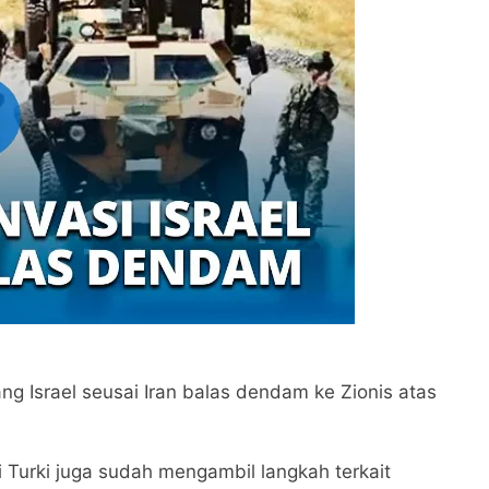
Dijawab Lewat Wajah (kang Diki) : Isyarat Petunjuk Melalui Jal
: Isyarat Kebangkitan Islam Dimulai dari Arah Timur
ng Israel seusai Iran balas dendam ke Zionis atas
 Turki juga sudah mengambil langkah terkait