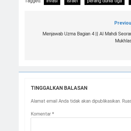
Tagged:
invasi
israel
perang dunia tiga
Previou
Navigasi
pos
Menjawab Uzma Bagian 4 || Al Mahdi Seora
Mukhlas
TINGGALKAN BALASAN
Alamat email Anda tidak akan dipublikasikan.
Ruas
Komentar
*