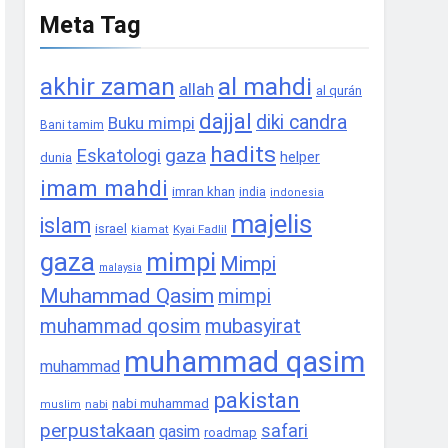
Meta Tag
akhir zaman
al mahdi
allah
al qurán
dajjal
diki candra
Buku mimpi
Bani tamim
hadits
gaza
Eskatologi
helper
dunia
imam mahdi
imran khan
india
indonesia
majelis
islam
israel
Kyai Fadlil
kiamat
gaza
mimpi
Mimpi
malaysia
Muhammad Qasim
mimpi
muhammad qosim
mubasyirat
muhammad qasim
muhammad
pakistan
nabi muhammad
nabi
muslim
perpustakaan
safari
qasim
roadmap