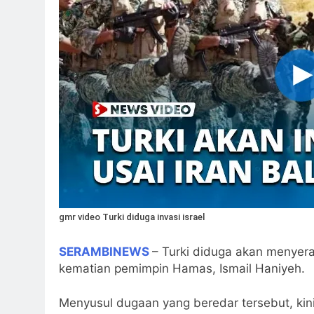
Ketika Istikharah 
2 Hari Ago
Cahaya dari Timur
3 Hari Ago
3 Hari Ago
gmr video Turki diduga invasi israel
SERAMBINEWS
– Turki diduga akan menyera
kematian pemimpin Hamas, Ismail Haniyeh.
Menyusul dugaan yang beredar tersebut, kini