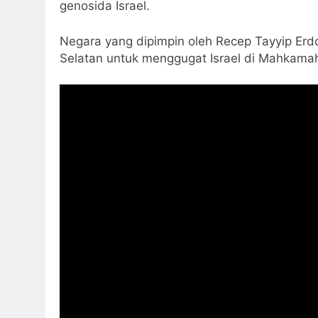
genosida Israel.
Negara yang dipimpin oleh Recep Tayyip Erdo
Selatan untuk menggugat Israel di Mahkamah 