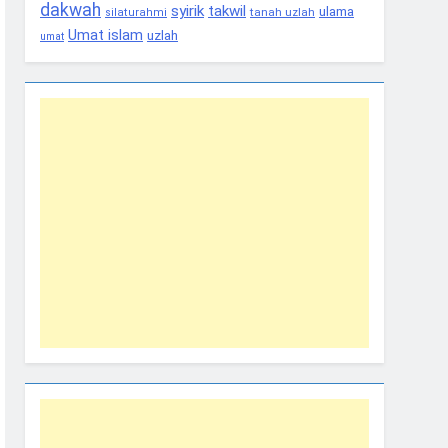
dakwah
syirik
takwil
ulama
tanah uzlah
silaturahmi
Umat islam
uzlah
umat