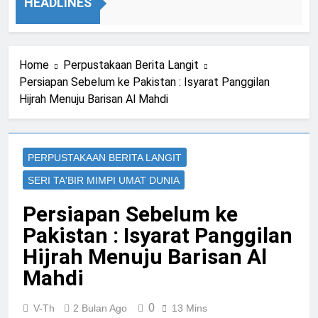
Diki Memaksa Sayyid Muhammad Qasim untuk Dibaiat di Depa
HEADLINES
Ago
Home
Perpustakaan Berita Langit
Persiapan Sebelum ke Pakistan : Isyarat Panggilan
Hijrah Menuju Barisan Al Mahdi
PERPUSTAKAAN BERITA LANGIT
SERI TA'BIR MIMPI UMAT DUNIA
Persiapan Sebelum ke
Pakistan : Isyarat Panggilan
Hijrah Menuju Barisan Al
Mahdi