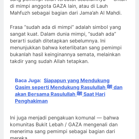
sang pemimpi telah tercatat sebelumnya — entah
di mimpi anggota GAZA lain, atau di Lauh
Mahfuzh sebagai bagian dari Jama’ah Al Mahdi.
Frasa “sudah ada di mimpi” adalah simbol yang
sangat kuat. Dalam dunia mimpi, “sudah ada”
berarti sudah ditetapkan sebelumnya. Ini
menunjukkan bahwa keterlibatan sang pemimpi
bukanlah hasil keinginannya semata, melainkan
takdir yang sudah Allah tetapkan.
Baca Juga:
Siapapun yang Mendukung
Qasim seperti Mendukung Rasulullah ﷺ dan
akan Bersama Rasulullah ﷺ Saat Hari
Penghakiman
Ini juga menjadi pengakuan komunal — bahwa
komunitas Bukit Lebah / GAZA mengenali dan
menerima sang pemimpi sebagai bagian dari