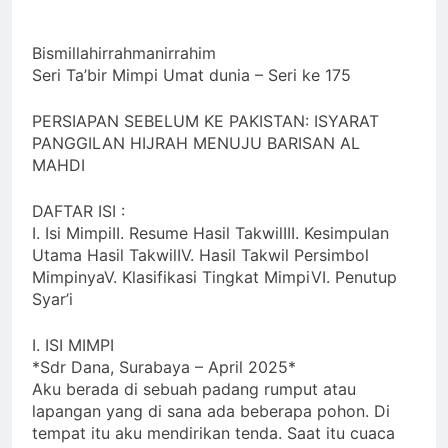
0
V-Th
2 Bulan Ago
13 Mins
Bismillahirrahmanirrahim
Seri Ta’bir Mimpi Umat dunia – Seri ke 175
PERSIAPAN SEBELUM KE PAKISTAN: ISYARAT
PANGGILAN HIJRAH MENUJU BARISAN AL
MAHDI
DAFTAR ISI :
I. Isi MimpiII. Resume Hasil TakwilIII. Kesimpulan
Utama Hasil TakwilIV. Hasil Takwil Persimbol
MimpinyaV. Klasifikasi Tingkat MimpiVI. Penutup
Syar’i
I. ISI MIMPI
*Sdr Dana, Surabaya – April 2025*
Aku berada di sebuah padang rumput atau
lapangan yang di sana ada beberapa pohon. Di