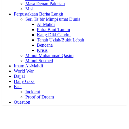
Masa Depan Pakistan
Misi
Perpustakaan Berita Langit
Seri Ta’bir Mimpi umat Dunia
Al-Mahdi
Putra Bani Tamim
Kang Diki Candra
Tanah Uzlah/Bukit Lebah
Bencana
Krisis
Mimpi Muhammad Qasim
Mimpi Sosmed
Imam Al-Mahdi
World War
Dajjal
Daily Gaza
Fact
Incident
Proof of Dream
Question