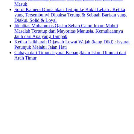
Masuk
Sorot Kamera Dunia akan Tertuju ke Bukit Lebah : Ketika
yang Tersembunyi Dipaksa Terang & Sebuah Barisan yang
Diakui, Solid & Loyal
Identitas Muhammas Qasim Sebab Calon Imam Mahdi
Masalah Tertutup dari Mayoritas Manusia, Kemuliaannya
Jauh dari Apa yang Tampak
Ketika Istikharah Dijawab Lewat Wajah (kang Diki) : Isyarat
Petunjuk Melalui Jalan Hati
Cahaya dari Timur: Isyarat Kebangkitan Islam Dimulai dari
Arah Timur