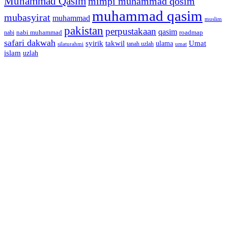
Muhammad Qasim
mimpi muhammad qosim
muhammad qasim
mubasyirat
muhammad
muslim
pakistan
perpustakaan
qasim
nabi muhammad
roadmap
nabi
safari dakwah
syirik
takwil
Umat
ulama
silaturahmi
tanah uzlah
umat
islam
uzlah