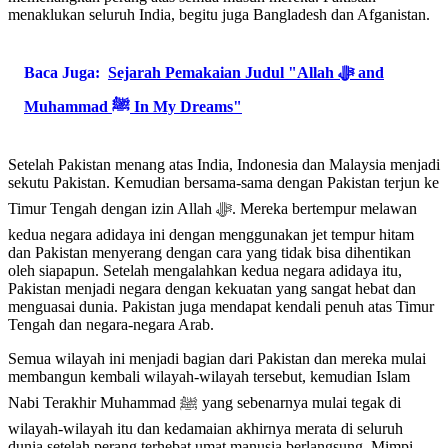
menaklukan seluruh India, begitu juga Bangladesh dan Afganistan.
Baca Juga:
Sejarah Pemakaian Judul "Allah ﷻ and
Muhammad ﷺ In My Dreams"
Setelah Pakistan menang atas India, Indonesia dan Malaysia menjadi
sekutu Pakistan. Kemudian bersama-sama dengan Pakistan terjun ke
Timur Tengah dengan izin Allah ﷻ. Mereka bertempur melawan
kedua negara adidaya ini dengan menggunakan jet tempur hitam
dan Pakistan menyerang dengan cara yang tidak bisa dihentikan
oleh siapapun. Setelah mengalahkan kedua negara adidaya itu,
Pakistan menjadi negara dengan kekuatan yang sangat hebat dan
menguasai dunia. Pakistan juga mendapat kendali penuh atas Timur
Tengah dan negara-negara Arab.
Semua wilayah ini menjadi bagian dari Pakistan dan mereka mulai
membangun kembali wilayah-wilayah tersebut, kemudian Islam
Nabi Terakhir Muhammad ﷺ yang sebenarnya mulai tegak di
wilayah-wilayah itu dan kedamaian akhirnya merata di seluruh
dunia setelah perang terhebat umat manusia berlangsung. Mimpi