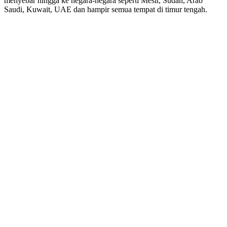
menyebar hingga ke negara-negara seperti Mesir, Sudan, Arab
Saudi, Kuwait, UAE dan hampir semua tempat di timur tengah.