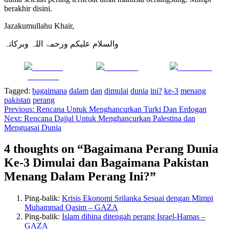
berakhir disini.
Jazakumullahu Khair,
والسلام علیکم ورحمۃ اللہ وبرکاتہ
Share on
Post on X
Follow us
Facebook
Tagged:
bagaimana
dalam
dan
dimulai
dunia
ini?
ke-3
menang
pakistan
perang
Navigasi
Previous:
Rencana Untuk Menghancurkan Turki Dan Erdogan
Next:
Rencana Dajjal Untuk Menghancurkan Palestina dan
pos
Menguasai Dunia
4 thoughts on “
Bagaimana Perang Dunia
Ke-3 Dimulai dan Bagaimana Pakistan
Menang Dalam Perang Ini?
”
Ping-balik:
Krisis Ekonomi Srilanka Sesuai dengan Mimpi
Muhammad Qasim – GAZA
Ping-balik:
Islam dihina ditengah perang Israel-Hamas –
GAZA