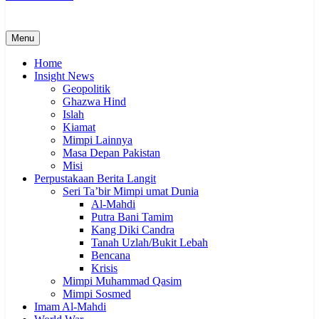
Menu
Home
Insight News
Geopolitik
Ghazwa Hind
Islah
Kiamat
Mimpi Lainnya
Masa Depan Pakistan
Misi
Perpustakaan Berita Langit
Seri Ta’bir Mimpi umat Dunia
Al-Mahdi
Putra Bani Tamim
Kang Diki Candra
Tanah Uzlah/Bukit Lebah
Bencana
Krisis
Mimpi Muhammad Qasim
Mimpi Sosmed
Imam Al-Mahdi