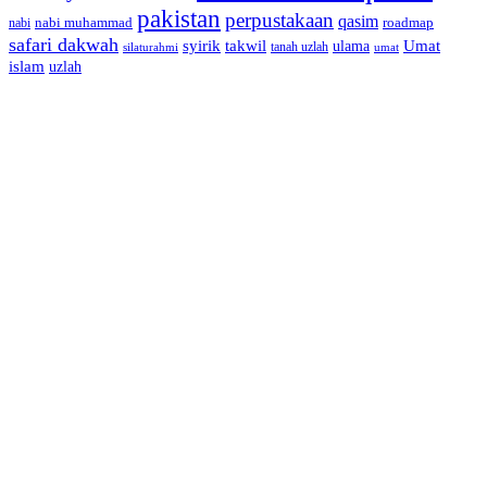
pakistan
perpustakaan
qasim
nabi muhammad
roadmap
nabi
safari dakwah
syirik
takwil
Umat
ulama
silaturahmi
tanah uzlah
umat
islam
uzlah