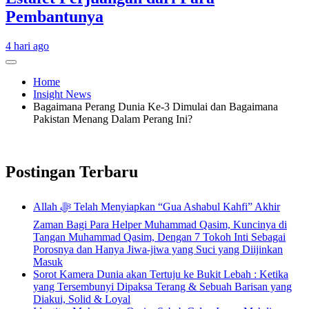
Pembantunya
4 hari ago
Home
Insight News
Bagaimana Perang Dunia Ke-3 Dimulai dan Bagaimana
Pakistan Menang Dalam Perang Ini?
Postingan Terbaru
Allah ﷻ Telah Menyiapkan “Gua Ashabul Kahfi” Akhir
Zaman Bagi Para Helper Muhammad Qasim, Kuncinya di
Tangan Muhammad Qasim, Dengan 7 Tokoh Inti Sebagai
Porosnya dan Hanya Jiwa-jiwa yang Suci yang Diijinkan
Masuk
Sorot Kamera Dunia akan Tertuju ke Bukit Lebah : Ketika
yang Tersembunyi Dipaksa Terang & Sebuah Barisan yang
Diakui, Solid & Loyal