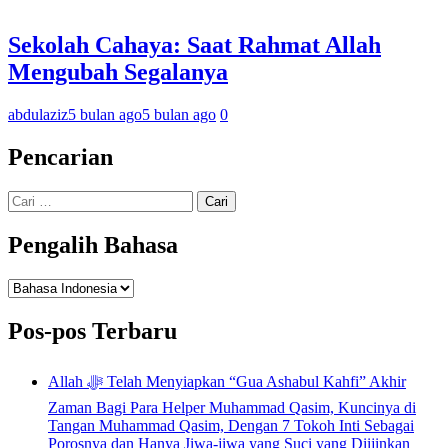
Sekolah Cahaya: Saat Rahmat Allah
Mengubah Segalanya
abdulaziz
5 bulan ago
5 bulan ago
0
Pencarian
Cari
untuk:
Pengalih Bahasa
Pengalih
Bahasa
Pos-pos Terbaru
Allah ﷻ Telah Menyiapkan “Gua Ashabul Kahfi” Akhir
Zaman Bagi Para Helper Muhammad Qasim, Kuncinya di
Tangan Muhammad Qasim, Dengan 7 Tokoh Inti Sebagai
Porosnya dan Hanya Jiwa-jiwa yang Suci yang Diijinkan