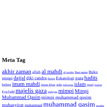
Meta Tag
akhir zaman
al mahdi
allah
Buku
al qurán
Bani tamim
dajjal
hadits
diki candra
gaza
Eskatologi
mimpi
dunia
imam mahdi
islam
helper
imran khan
israel
india
indonesia
kiamat
majelis gaza
mimpi
Mimpi
Kyai Fadlil
malaysia
Muhammad Qasim
mimpi muhammad qosim
muhammad qasim
mubasyirat
muhammad
muslim