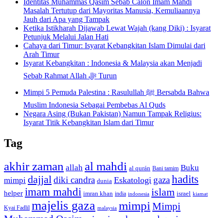
Identitas Muhammas Qasim Sebab Calon Imam Mahdi
Masalah Tertutup dari Mayoritas Manusia, Kemuliaannya
Jauh dari Apa yang Tampak
Ketika Istikharah Dijawab Lewat Wajah (kang Diki) : Isyarat
Petunjuk Melalui Jalan Hati
Cahaya dari Timur: Isyarat Kebangkitan Islam Dimulai dari
Arah Timur
Isyarat Kebangkitan : Indonesia & Malaysia akan Menjadi
Sebab Rahmat Allah ﷻ Turun
Mimpi 5 Pemuda Palestina : Rasulullah ﷺ Bersabda Bahwa
Muslim Indonesia Sebagai Pembebas Al Quds
Negara Asing (Bukan Pakistan) Namun Tampak Religius:
Isyarat Titik Kebangkitan Islam dari Timur
Tag
akhir zaman
al mahdi
allah
Buku
al qurán
Bani tamim
dajjal
hadits
diki candra
gaza
Eskatologi
mimpi
dunia
imam mahdi
islam
helper
imran khan
israel
india
indonesia
kiamat
majelis gaza
mimpi
Mimpi
Kyai Fadlil
malaysia