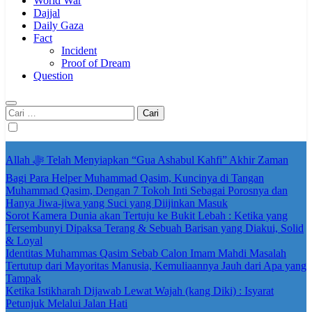
World War
Dajjal
Daily Gaza
Fact
Incident
Proof of Dream
Question
Cari
untuk:
Allah ﷻ Telah Menyiapkan “Gua Ashabul Kahfi” Akhir Zaman
Bagi Para Helper Muhammad Qasim, Kuncinya di Tangan
Muhammad Qasim, Dengan 7 Tokoh Inti Sebagai Porosnya dan
Hanya Jiwa-jiwa yang Suci yang Diijinkan Masuk
Sorot Kamera Dunia akan Tertuju ke Bukit Lebah : Ketika yang
Tersembunyi Dipaksa Terang & Sebuah Barisan yang Diakui, Solid
& Loyal
Identitas Muhammas Qasim Sebab Calon Imam Mahdi Masalah
Tertutup dari Mayoritas Manusia, Kemuliaannya Jauh dari Apa yang
Tampak
Ketika Istikharah Dijawab Lewat Wajah (kang Diki) : Isyarat
Petunjuk Melalui Jalan Hati