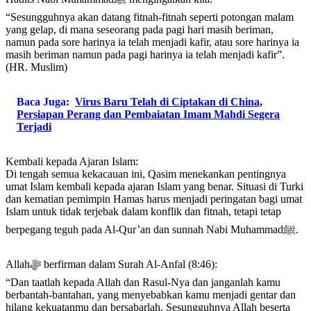
“Sesungguhnya akan datang fitnah-fitnah seperti potongan malam
yang gelap, di mana seseorang pada pagi hari masih beriman,
namun pada sore harinya ia telah menjadi kafir, atau sore harinya ia
masih beriman namun pada pagi harinya ia telah menjadi kafir”.
(HR. Muslim)
Baca Juga:
Virus Baru Telah di Ciptakan di China,
Persiapan Perang dan Pembaiatan Imam Mahdi Segera
Terjadi
Kembali kepada Ajaran Islam:
Di tengah semua kekacauan ini, Qasim menekankan pentingnya
umat Islam kembali kepada ajaran Islam yang benar. Situasi di Turki
dan kematian pemimpin Hamas harus menjadi peringatan bagi umat
Islam untuk tidak terjebak dalam konflik dan fitnah, tetapi tetap
berpegang teguh pada Al-Qur’an dan sunnah Nabi Muhammadﷺ.
Allahﷻ berfirman dalam Surah Al-Anfal (8:46):
“Dan taatlah kepada Allah dan Rasul-Nya dan janganlah kamu
berbantah-bantahan, yang menyebabkan kamu menjadi gentar dan
hilang kekuatanmu dan bersabarlah. Sesungguhnya Allah beserta