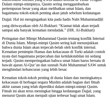
Dalam mimpi-mimpinya, Qasim sering menggambarkan
pertempuran besar yang akan melibatkan umat Islam, dan
bagaimana tokoh-tokoh penting akan jatuh sebelum kedatangan
Dajjal. Hal ini mengingatkan kita pada hadis Nabi Muhammadﷺ
yang diriwayatkan oleh Al-Bukhari: “Kiamat tidak akan terjadi
sampai ada banyak kematian mendadak.” (HR. Al-Bukhari)
Peringatan dari Mimpi Muhammad Qasim tentang konflik Internal
di Dunia Islam. Mimpi-mimpi Qasim sering kali menunjukkan
bahwa dunia Islam akan terpecah-belah oleh konflik internal.
Kematian pemimpin Hamas dan kekacauan di Turki adalah contoh
nyata dari bagaimana perpecahan dan ketidakstabilan ini sedang
terjadi. Qasim memperingatkan bahwa umat Islam harus bersatu di
bawah ajaran Al-Qur’an dan sunnah Nabi Muhammad SAW untuk
menghindari kehancuran yang lebih besar.
Kematian tokoh-tokoh penting di dunia Islam dan meningkatnya
kekacauan di berbagai negara Muslim adalah bagian dari fitnah
akhir zaman yang telah diprediksi dalam mimpi-mimpi Qasim.
Fitnah ini akan terus meningkat hingga kedatangan Dajjal, yang
menurut Qasim akan menjadi ujian terbesar bagi umat Islam.