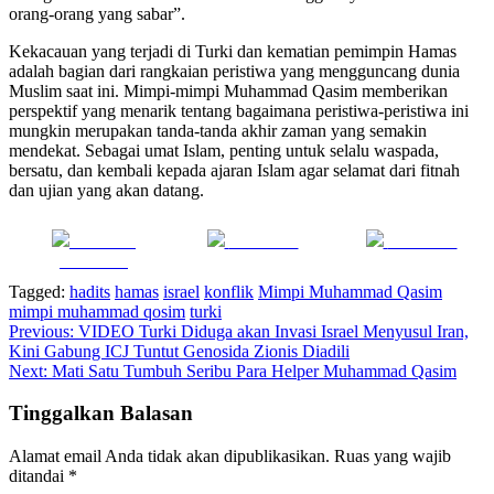
orang-orang yang sabar”.
Kekacauan yang terjadi di Turki dan kematian pemimpin Hamas
adalah bagian dari rangkaian peristiwa yang mengguncang dunia
Muslim saat ini. Mimpi-mimpi Muhammad Qasim memberikan
perspektif yang menarik tentang bagaimana peristiwa-peristiwa ini
mungkin merupakan tanda-tanda akhir zaman yang semakin
mendekat. Sebagai umat Islam, penting untuk selalu waspada,
bersatu, dan kembali kepada ajaran Islam agar selamat dari fitnah
dan ujian yang akan datang.
Share on
Post on X
Follow us
Facebook
Tagged:
hadits
hamas
israel
konflik
Mimpi Muhammad Qasim
mimpi muhammad qosim
turki
Navigasi
Previous:
VIDEO Turki Diduga akan Invasi Israel Menyusul Iran,
Kini Gabung ICJ Tuntut Genosida Zionis Diadili
pos
Next:
Mati Satu Tumbuh Seribu Para Helper Muhammad Qasim
Tinggalkan Balasan
Alamat email Anda tidak akan dipublikasikan.
Ruas yang wajib
ditandai
*