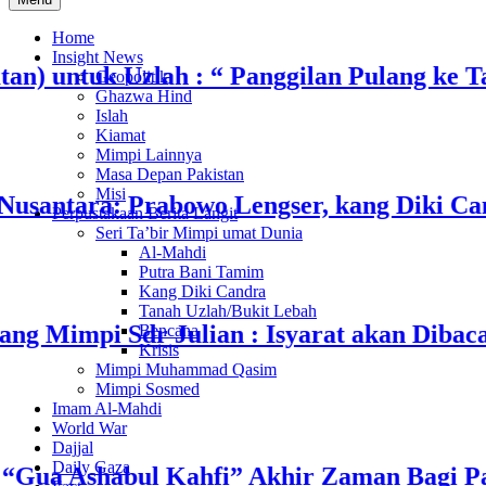
Home
Insight News
ntuk Uzlah : “ Panggilan Pulang ke Tanah
Geopolitik
Ghazwa Hind
Islah
Kiamat
Mimpi Lainnya
Masa Depan Pakistan
Misi
ara: Prabowo Lengser, kang Diki Candra S
Perpustakaan Berita Langit
Seri Ta’bir Mimpi umat Dunia
Al-Mahdi
Putra Bani Tamim
Kang Diki Candra
Tanah Uzlah/Bukit Lebah
mpi Sdr Julian : Isyarat akan Dibacakan
Bencana
Krisis
Mimpi Muhammad Qasim
Mimpi Sosmed
Imam Al-Mahdi
World War
Dajjal
Daily Gaza
an “Gua Ashabul Kahfi” Akhir Zaman Bagi 