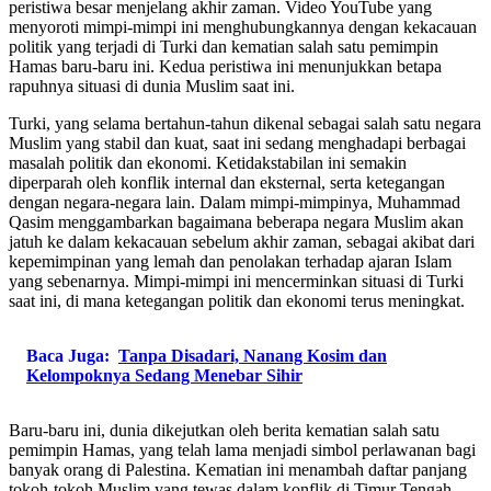
peristiwa besar menjelang akhir zaman. Video YouTube yang
menyoroti mimpi-mimpi ini menghubungkannya dengan kekacauan
politik yang terjadi di Turki dan kematian salah satu pemimpin
Hamas baru-baru ini. Kedua peristiwa ini menunjukkan betapa
rapuhnya situasi di dunia Muslim saat ini.
Turki, yang selama bertahun-tahun dikenal sebagai salah satu negara
Muslim yang stabil dan kuat, saat ini sedang menghadapi berbagai
masalah politik dan ekonomi. Ketidakstabilan ini semakin
diperparah oleh konflik internal dan eksternal, serta ketegangan
dengan negara-negara lain. Dalam mimpi-mimpinya, Muhammad
Qasim menggambarkan bagaimana beberapa negara Muslim akan
jatuh ke dalam kekacauan sebelum akhir zaman, sebagai akibat dari
kepemimpinan yang lemah dan penolakan terhadap ajaran Islam
yang sebenarnya. Mimpi-mimpi ini mencerminkan situasi di Turki
saat ini, di mana ketegangan politik dan ekonomi terus meningkat.
Baca Juga:
Tanpa Disadari, Nanang Kosim dan
Kelompoknya Sedang Menebar Sihir
Baru-baru ini, dunia dikejutkan oleh berita kematian salah satu
pemimpin Hamas, yang telah lama menjadi simbol perlawanan bagi
banyak orang di Palestina. Kematian ini menambah daftar panjang
tokoh-tokoh Muslim yang tewas dalam konflik di Timur Tengah.