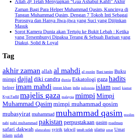
Allah ﷻ Telah Menyiapkan “Gua Ashabul Kahfi” Akhir
Zaman Bagi Para Helper Muhammad Qasim, Kuncinya di
Tangan Muhammad Qasim, Dengan 7 Tokoh Inti Sebagai
Porosnya dan Hanya Jiwa-jiwa yang Suci yang Diijinkan
Masuk
Sorot Kamera Dunia akan Tertuju ke Bukit Lebah : Ketika
yang Tersembunyi Dipaksa Terang & Sebuah Barisan yang
Diakui, Solid & Loyal
Tag
akhir zaman
al mahdi
allah
Buku
al qurán
Bani tamim
dajjal
hadits
diki candra
gaza
Eskatologi
mimpi
dunia
imam mahdi
islam
helper
imran khan
israel
india
indonesia
kiamat
majelis gaza
mimpi
Mimpi
Kyai Fadlil
malaysia
Muhammad Qasim
mimpi muhammad qosim
muhammad qasim
mubasyirat
muhammad
muslim
pakistan
perpustakaan
qasim
nabi muhammad
roadmap
nabi
safari dakwah
syirik
takwil
Umat
ulama
silaturahmi
tanah uzlah
umat
islam
uzlah