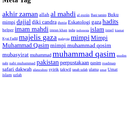
akhir zaman
al mahdi
allah
Buku
al qurán
Bani tamim
dajjal
hadits
diki candra
gaza
Eskatologi
mimpi
dunia
imam mahdi
islam
helper
imran khan
israel
india
indonesia
kiamat
majelis gaza
mimpi
Mimpi
Kyai Fadlil
malaysia
Muhammad Qasim
mimpi muhammad qosim
muhammad qasim
mubasyirat
muhammad
muslim
pakistan
perpustakaan
qasim
nabi muhammad
roadmap
nabi
safari dakwah
syirik
takwil
Umat
ulama
silaturahmi
tanah uzlah
umat
islam
uzlah