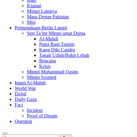
Islah
Kiamat
Mimpi Lainnya
Masa Depan Pakistan
Misi
Perpustakaan Berita Langit
Seri Ta’bir Mimpi umat Dunia
Al-Mahdi
Putra Bani Tamim
Kang Diki Candra
Tanah Uzlah/Bukit Lebah
Bencana
Krisis
Mimpi Muhammad Qasim
Mimpi Sosmed
Imam Al-Mahdi
World War
Dajjal
Daily Gaza
Fact
Incident
Proof of Dream
Question
Ada Batas Waktu (Kesempatan) untuk Uzlah : “ Panggilan Pulang
ke Tanah Uzlah Sebelum Pukul Sepuluh.”
Cari