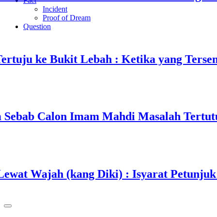
Fact
Incident
Proof of Dream
Question
u ke Bukit Lebah : Ketika yang Tersembun
ab Calon Imam Mahdi Masalah Tertutup da
 Wajah (kang Diki) : Isyarat Petunjuk Mel