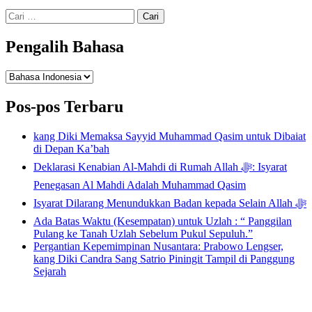
Cari
untuk:
Pengalih Bahasa
Pengalih
Bahasa
Pos-pos Terbaru
kang Diki Memaksa Sayyid Muhammad Qasim untuk Dibaiat
di Depan Ka’bah
Deklarasi Kenabian Al-Mahdi di Rumah Allah ﷻ: Isyarat
Penegasan Al Mahdi Adalah Muhammad Qasim
Isyarat Dilarang Menundukkan Badan kepada Selain Allah ﷻ
Ada Batas Waktu (Kesempatan) untuk Uzlah : “ Panggilan
Pulang ke Tanah Uzlah Sebelum Pukul Sepuluh.”
Pergantian Kepemimpinan Nusantara: Prabowo Lengser,
kang Diki Candra Sang Satrio Piningit Tampil di Panggung
Sejarah