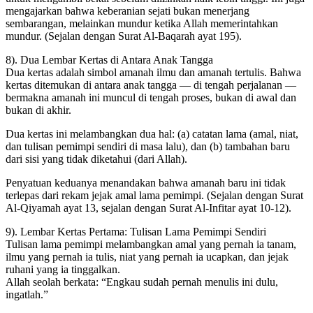
mengajarkan bahwa keberanian sejati bukan menerjang
sembarangan, melainkan mundur ketika Allah memerintahkan
mundur. (Sejalan dengan Surat Al-Baqarah ayat 195).
8). Dua Lembar Kertas di Antara Anak Tangga
Dua kertas adalah simbol amanah ilmu dan amanah tertulis. Bahwa
kertas ditemukan di antara anak tangga — di tengah perjalanan —
bermakna amanah ini muncul di tengah proses, bukan di awal dan
bukan di akhir.
Dua kertas ini melambangkan dua hal: (a) catatan lama (amal, niat,
dan tulisan pemimpi sendiri di masa lalu), dan (b) tambahan baru
dari sisi yang tidak diketahui (dari Allah).
Penyatuan keduanya menandakan bahwa amanah baru ini tidak
terlepas dari rekam jejak amal lama pemimpi. (Sejalan dengan Surat
Al-Qiyamah ayat 13, sejalan dengan Surat Al-Infitar ayat 10-12).
9). Lembar Kertas Pertama: Tulisan Lama Pemimpi Sendiri
Tulisan lama pemimpi melambangkan amal yang pernah ia tanam,
ilmu yang pernah ia tulis, niat yang pernah ia ucapkan, dan jejak
ruhani yang ia tinggalkan.
Allah seolah berkata: “Engkau sudah pernah menulis ini dulu,
ingatlah.”