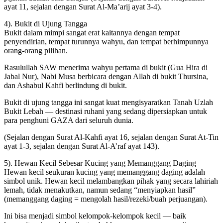
ayat 11, sejalan dengan Surat Al-Ma’arij ayat 3-4).
4). Bukit di Ujung Tangga
Bukit dalam mimpi sangat erat kaitannya dengan tempat
penyendirian, tempat turunnya wahyu, dan tempat berhimpunnya
orang-orang pilihan.
Rasulullah SAW menerima wahyu pertama di bukit (Gua Hira di
Jabal Nur), Nabi Musa berbicara dengan Allah di bukit Thursina,
dan Ashabul Kahfi berlindung di bukit.
Bukit di ujung tangga ini sangat kuat mengisyaratkan Tanah Uzlah
Bukit Lebah — destinasi ruhani yang sedang dipersiapkan untuk
para penghuni GAZA dari seluruh dunia.
(Sejalan dengan Surat Al-Kahfi ayat 16, sejalan dengan Surat At-Tin
ayat 1-3, sejalan dengan Surat Al-A’raf ayat 143).
5). Hewan Kecil Sebesar Kucing yang Memanggang Daging
Hewan kecil seukuran kucing yang memanggang daging adalah
simbol unik. Hewan kecil melambangkan pihak yang secara lahiriah
lemah, tidak menakutkan, namun sedang “menyiapkan hasil”
(memanggang daging = mengolah hasil/rezeki/buah perjuangan).
Ini bisa menjadi simbol kelompok-kelompok kecil — baik