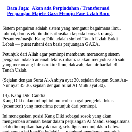
Baca Juga:
Akan ada Perpindahan / Transformasi
Perjuangan Majelis Gaza Menuju Fase Uzlah Baru
Sistem pengairan adalah sistem yang mengatur bagaimana ilmu,
rahmat, dan rezeki itu didistribusikan kepada banyak orang.
Pesantren/masjid Kang Diki adalah simbol Tanah Uzlah Bukit
Lebah — pusat ruhani dan basis perjuangan GAZA.
Petunjuk dari Allah agar pemimpi membantu merancang sistem
pengairan adalah amanah teknis-ruhani: ia akan menjadi salah satu
yang merancang infrastruktur ilmu, dakwah, dan air harfiah di
Tanah Uzlah.
(Sejalan dengan Surat Al-Anbiya ayat 30, sejalan dengan Surat An-
Nur ayat 35-36, sejalan dengan Surat Al-Mulk ayat 30).
14). Kang Diki Candra
Kang Diki dalam mimpi ini muncul sebagai pengelola lokasi
(pesantren) yang menerima petunjuk dari pemimpi.
Ini menegaskan posisi Kang Diki sebagai sosok yang akan
mengemban amanah besar dalam perjuangan Al Mahdi sebagaimana
telah dimimpikan banyak orang, sekaligus menunjukkan bahwa
perjuangan ini bersifat kolektif — pemimpi membawa petunjuk,