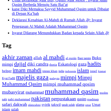
Umat Berangkat Naik Bus, Qasim Naik Motor : Isyarat Jalan
Qasim Berbeda Menuju Satu Bai’at
kang Diki Memaksa Sayyid Muhammad Qasim untuk Dibaiat
di Depan Ka’bah
Deklarasi Kenabian Al-Mahdi di Rumah Allah ﷻ: Isyarat
Penegasan Al Mahdi Adalah Muhammad Qasim
Isyarat Dilarang Menundukkan Badan kepada Selain Allah ﷻ
Tag
akhir zaman
al mahdi
allah
Buku
al qurán
Bani tamim
dajjal
hadits
diki candra
gaza
Eskatologi
mimpi
dunia
imam mahdi
islam
helper
imran khan
israel
india
indonesia
kiamat
majelis gaza
mimpi
Mimpi
Kyai Fadlil
malaysia
Muhammad Qasim
mimpi muhammad qosim
muhammad qasim
mubasyirat
muhammad
muslim
pakistan
perpustakaan
qasim
nabi muhammad
roadmap
nabi
safari dakwah
syirik
takwil
Umat
ulama
silaturahmi
tanah uzlah
umat
islam
uzlah