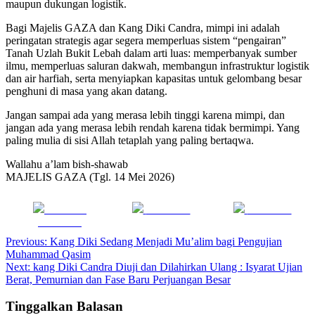
maupun dukungan logistik.
Bagi Majelis GAZA dan Kang Diki Candra, mimpi ini adalah
peringatan strategis agar segera memperluas sistem “pengairan”
Tanah Uzlah Bukit Lebah dalam arti luas: memperbanyak sumber
ilmu, memperluas saluran dakwah, membangun infrastruktur logistik
dan air harfiah, serta menyiapkan kapasitas untuk gelombang besar
penghuni di masa yang akan datang.
Jangan sampai ada yang merasa lebih tinggi karena mimpi, dan
jangan ada yang merasa lebih rendah karena tidak bermimpi. Yang
paling mulia di sisi Allah tetaplah yang paling bertaqwa.
Wallahu a’lam bish-shawab
MAJELIS GAZA (Tgl. 14 Mei 2026)
Share on
Post on X
Follow us
Facebook
Navigasi
Previous:
Kang Diki Sedang Menjadi Mu’alim bagi Pengujian
Muhammad Qasim
pos
Next:
kang Diki Candra Diuji dan Dilahirkan Ulang : Isyarat Ujian
Berat, Pemurnian dan Fase Baru Perjuangan Besar
Tinggalkan Balasan