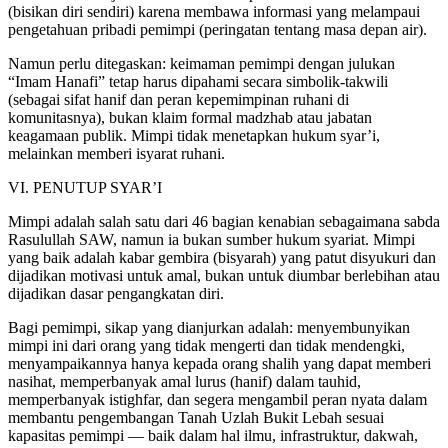
(bisikan diri sendiri) karena membawa informasi yang melampaui
pengetahuan pribadi pemimpi (peringatan tentang masa depan air).
Namun perlu ditegaskan: keimaman pemimpi dengan julukan
“Imam Hanafi” tetap harus dipahami secara simbolik-takwili
(sebagai sifat hanif dan peran kepemimpinan ruhani di
komunitasnya), bukan klaim formal madzhab atau jabatan
keagamaan publik. Mimpi tidak menetapkan hukum syar’i,
melainkan memberi isyarat ruhani.
VI. PENUTUP SYAR’I
Mimpi adalah salah satu dari 46 bagian kenabian sebagaimana sabda
Rasulullah SAW, namun ia bukan sumber hukum syariat. Mimpi
yang baik adalah kabar gembira (bisyarah) yang patut disyukuri dan
dijadikan motivasi untuk amal, bukan untuk diumbar berlebihan atau
dijadikan dasar pengangkatan diri.
Bagi pemimpi, sikap yang dianjurkan adalah: menyembunyikan
mimpi ini dari orang yang tidak mengerti dan tidak mendengki,
menyampaikannya hanya kepada orang shalih yang dapat memberi
nasihat, memperbanyak amal lurus (hanif) dalam tauhid,
memperbanyak istighfar, dan segera mengambil peran nyata dalam
membantu pengembangan Tanah Uzlah Bukit Lebah sesuai
kapasitas pemimpi — baik dalam hal ilmu, infrastruktur, dakwah,