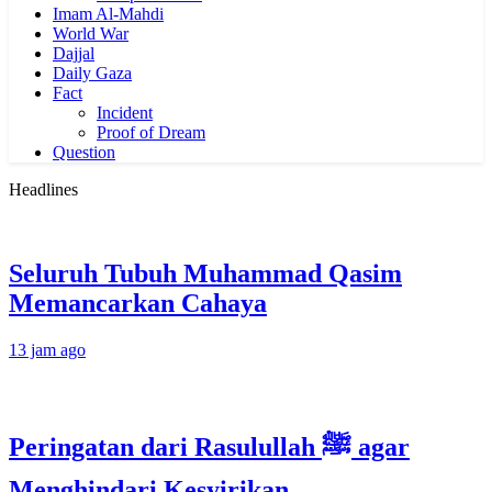
Imam Al-Mahdi
World War
Dajjal
Daily Gaza
Fact
Incident
Proof of Dream
Question
Headlines
Seluruh Tubuh Muhammad Qasim
Memancarkan Cahaya
13 jam ago
Peringatan dari Rasulullah ﷺ agar
Menghindari Kesyirikan