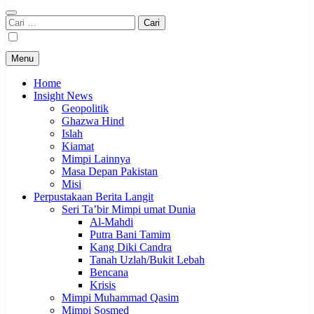
Cari
untuk:
Menu
Home
Insight News
Geopolitik
Ghazwa Hind
Islah
Kiamat
Mimpi Lainnya
Masa Depan Pakistan
Misi
Perpustakaan Berita Langit
Seri Ta’bir Mimpi umat Dunia
Al-Mahdi
Putra Bani Tamim
Kang Diki Candra
Tanah Uzlah/Bukit Lebah
Bencana
Krisis
Mimpi Muhammad Qasim
Mimpi Sosmed