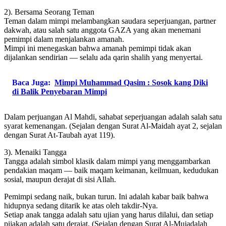
2). Bersama Seorang Teman
Teman dalam mimpi melambangkan saudara seperjuangan, partner
dakwah, atau salah satu anggota GAZA yang akan menemani
pemimpi dalam menjalankan amanah.
Mimpi ini menegaskan bahwa amanah pemimpi tidak akan
dijalankan sendirian — selalu ada qarin shalih yang menyertai.
Baca Juga:
Mimpi Muhammad Qasim : Sosok kang Diki
di Balik Penyebaran Mimpi
Dalam perjuangan Al Mahdi, sahabat seperjuangan adalah salah satu
syarat kemenangan. (Sejalan dengan Surat Al-Maidah ayat 2, sejalan
dengan Surat At-Taubah ayat 119).
3). Menaiki Tangga
Tangga adalah simbol klasik dalam mimpi yang menggambarkan
pendakian maqam — baik maqam keimanan, keilmuan, kedudukan
sosial, maupun derajat di sisi Allah.
Pemimpi sedang naik, bukan turun. Ini adalah kabar baik bahwa
hidupnya sedang ditarik ke atas oleh takdir-Nya.
Setiap anak tangga adalah satu ujian yang harus dilalui, dan setiap
pijakan adalah satu derajat. (Sejalan dengan Surat Al-Mujadalah