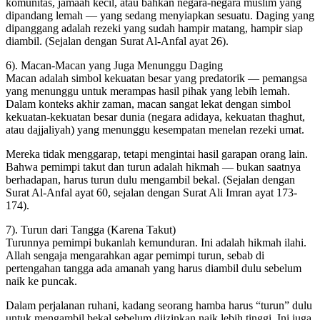
komunitas, jamaah kecil, atau bahkan negara-negara muslim yang
dipandang lemah — yang sedang menyiapkan sesuatu. Daging yang
dipanggang adalah rezeki yang sudah hampir matang, hampir siap
diambil. (Sejalan dengan Surat Al-Anfal ayat 26).
6). Macan-Macan yang Juga Menunggu Daging
Macan adalah simbol kekuatan besar yang predatorik — pemangsa
yang menunggu untuk merampas hasil pihak yang lebih lemah.
Dalam konteks akhir zaman, macan sangat lekat dengan simbol
kekuatan-kekuatan besar dunia (negara adidaya, kekuatan thaghut,
atau dajjaliyah) yang menunggu kesempatan menelan rezeki umat.
Mereka tidak menggarap, tetapi mengintai hasil garapan orang lain.
Bahwa pemimpi takut dan turun adalah hikmah — bukan saatnya
berhadapan, harus turun dulu mengambil bekal. (Sejalan dengan
Surat Al-Anfal ayat 60, sejalan dengan Surat Ali Imran ayat 173-
174).
7). Turun dari Tangga (Karena Takut)
Turunnya pemimpi bukanlah kemunduran. Ini adalah hikmah ilahi.
Allah sengaja mengarahkan agar pemimpi turun, sebab di
pertengahan tangga ada amanah yang harus diambil dulu sebelum
naik ke puncak.
Dalam perjalanan ruhani, kadang seorang hamba harus “turun” dulu
untuk mengambil bekal sebelum diizinkan naik lebih tinggi. Ini juga