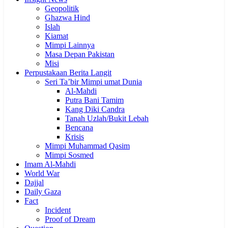
Geopolitik
Ghazwa Hind
Islah
Kiamat
Mimpi Lainnya
Masa Depan Pakistan
Misi
Perpustakaan Berita Langit
Seri Ta’bir Mimpi umat Dunia
Al-Mahdi
Putra Bani Tamim
Kang Diki Candra
Tanah Uzlah/Bukit Lebah
Bencana
Krisis
Mimpi Muhammad Qasim
Mimpi Sosmed
Imam Al-Mahdi
World War
Dajjal
Daily Gaza
Fact
Incident
Proof of Dream