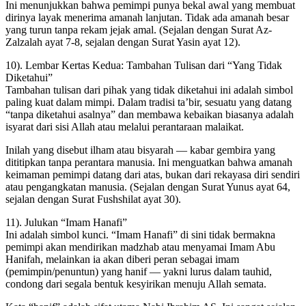
Ini menunjukkan bahwa pemimpi punya bekal awal yang membuat
dirinya layak menerima amanah lanjutan. Tidak ada amanah besar
yang turun tanpa rekam jejak amal. (Sejalan dengan Surat Az-
Zalzalah ayat 7-8, sejalan dengan Surat Yasin ayat 12).
10). Lembar Kertas Kedua: Tambahan Tulisan dari “Yang Tidak
Diketahui”
Tambahan tulisan dari pihak yang tidak diketahui ini adalah simbol
paling kuat dalam mimpi. Dalam tradisi ta’bir, sesuatu yang datang
“tanpa diketahui asalnya” dan membawa kebaikan biasanya adalah
isyarat dari sisi Allah atau melalui perantaraan malaikat.
Inilah yang disebut ilham atau bisyarah — kabar gembira yang
dititipkan tanpa perantara manusia. Ini menguatkan bahwa amanah
keimaman pemimpi datang dari atas, bukan dari rekayasa diri sendiri
atau pengangkatan manusia. (Sejalan dengan Surat Yunus ayat 64,
sejalan dengan Surat Fushshilat ayat 30).
11). Julukan “Imam Hanafi”
Ini adalah simbol kunci. “Imam Hanafi” di sini tidak bermakna
pemimpi akan mendirikan madzhab atau menyamai Imam Abu
Hanifah, melainkan ia akan diberi peran sebagai imam
(pemimpin/penuntun) yang hanif — yakni lurus dalam tauhid,
condong dari segala bentuk kesyirikan menuju Allah semata.