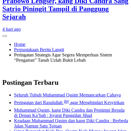
Prabowo Lengser, kang Diki Candra Sang
Satrio Piningit Tampil di Panggung
Sejarah
4 hari ago
Home
Perpustakaan Berita Langit
Peringatan Strategis Agar Segera Memperluas Sistem
“Pengairan” Tanah Uzlah Bukit Lebah
Postingan Terbaru
Seluruh Tubuh Muhammad Qasim Memancarkan Cahaya
Peringatan dari Rasulullah ﷺ agar Menghindari Kesyirikan
Muhammad Qasim, kang Diki Candra dan Pemimpi Berada
di Depan Ka’bah : Isyarat Panggilan Jihad
Keadaan Muhammad Qasim dan kang Diki Candra : Berbeda
Jalan Namun Satu Tujuan