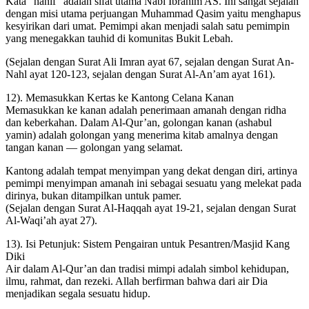
Kata “hanif” adalah sifat utama Nabi Ibrahim AS. Ini sangat sejalan
dengan misi utama perjuangan Muhammad Qasim yaitu menghapus
kesyirikan dari umat. Pemimpi akan menjadi salah satu pemimpin
yang menegakkan tauhid di komunitas Bukit Lebah.
(Sejalan dengan Surat Ali Imran ayat 67, sejalan dengan Surat An-
Nahl ayat 120-123, sejalan dengan Surat Al-An’am ayat 161).
12). Memasukkan Kertas ke Kantong Celana Kanan
Memasukkan ke kanan adalah penerimaan amanah dengan ridha
dan keberkahan. Dalam Al-Qur’an, golongan kanan (ashabul
yamin) adalah golongan yang menerima kitab amalnya dengan
tangan kanan — golongan yang selamat.
Kantong adalah tempat menyimpan yang dekat dengan diri, artinya
pemimpi menyimpan amanah ini sebagai sesuatu yang melekat pada
dirinya, bukan ditampilkan untuk pamer.
(Sejalan dengan Surat Al-Haqqah ayat 19-21, sejalan dengan Surat
Al-Waqi’ah ayat 27).
13). Isi Petunjuk: Sistem Pengairan untuk Pesantren/Masjid Kang
Diki
Air dalam Al-Qur’an dan tradisi mimpi adalah simbol kehidupan,
ilmu, rahmat, dan rezeki. Allah berfirman bahwa dari air Dia
menjadikan segala sesuatu hidup.