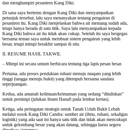
dan menghampiri pesantren Kang Diki.
Di sana saya bertemu dengan Kang Diki dan menyampaikan
petunjuk tersebut, lalu saya menanyakan tentang pengairan di
pesantren itu. Kang Diki menjelaskan bahwa air memang sudah ada,
tetapi hanya berada di satu titik. Saya lalu menyampaikan kepada
Kang Diki bahwa air itu tidak akan cukup. Setelah itu saya bergegas
bersama teman saya untuk membuat sistem pengairan yang lebih
besar, tetapi mimpi berakhir sampai di situ.
II. RESUME HASIL TAKWIL
– Mimpi ini secara umum berbicara tentang tiga lapis pesan besar.
Pertama, ada proses pendakian ruhani menuju maqam yang lebih
tinggi (tangga menuju bukit) yang ditempuh bersama saudara
seperjuangan.
Kedua, ada amanah keilmuan/keimaman yang sedang “dituliskan”
untuk pemimpi (julukan Imam Hanafi pada lembar kertas).
Ketiga, ada peringatan strategis untuk Tanah Uzlah Bukit Lebah
melalui sosok Kang Diki Candra: sumber air (ilmu, ruhani, sekaligus
logistik) yang ada saat ini hanya satu titik dan tidak akan mencukupi
untuk gelombang besar yang akan datang, sehingga harus segera
diperluas sistemnya.