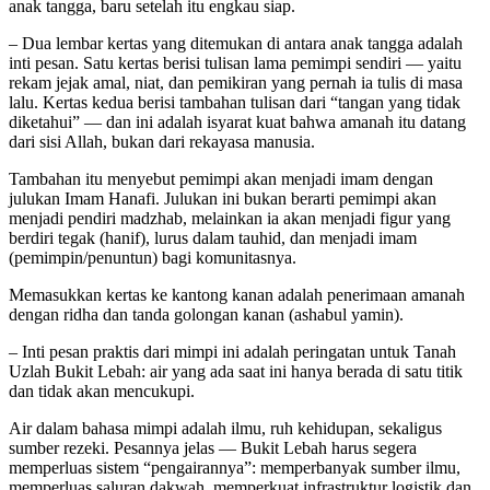
anak tangga, baru setelah itu engkau siap.
– Dua lembar kertas yang ditemukan di antara anak tangga adalah
inti pesan. Satu kertas berisi tulisan lama pemimpi sendiri — yaitu
rekam jejak amal, niat, dan pemikiran yang pernah ia tulis di masa
lalu. Kertas kedua berisi tambahan tulisan dari “tangan yang tidak
diketahui” — dan ini adalah isyarat kuat bahwa amanah itu datang
dari sisi Allah, bukan dari rekayasa manusia.
Tambahan itu menyebut pemimpi akan menjadi imam dengan
julukan Imam Hanafi. Julukan ini bukan berarti pemimpi akan
menjadi pendiri madzhab, melainkan ia akan menjadi figur yang
berdiri tegak (hanif), lurus dalam tauhid, dan menjadi imam
(pemimpin/penuntun) bagi komunitasnya.
Memasukkan kertas ke kantong kanan adalah penerimaan amanah
dengan ridha dan tanda golongan kanan (ashabul yamin).
– Inti pesan praktis dari mimpi ini adalah peringatan untuk Tanah
Uzlah Bukit Lebah: air yang ada saat ini hanya berada di satu titik
dan tidak akan mencukupi.
Air dalam bahasa mimpi adalah ilmu, ruh kehidupan, sekaligus
sumber rezeki. Pesannya jelas — Bukit Lebah harus segera
memperluas sistem “pengairannya”: memperbanyak sumber ilmu,
memperluas saluran dakwah, memperkuat infrastruktur logistik dan