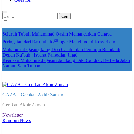
Question
Cari
untuk:
Seluruh Tubuh Muhammad Qasim Memancarkan Cahaya
Peringatan dari Rasulullah ﷺ agar Menghindari Kesyirikan
Muhammad Qasim, kang Diki Candra dan Pemimpi Berada di
Depan Ka’bah : Isyarat Panggilan Jihad
Keadaan Muhammad Qasim dan kang Diki Candra : Berbeda Jalan
Namun Satu Tujuan
GAZA – Gerakan Akhir Zaman
Gerakan Akhir Zaman
Newsletter
Random News