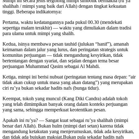
Mimpi ini secara jenis tergolong mimpi simbolik bermakna (ru’ya
shalihah / mimpi yang baik dari Allah) dengan tingkat kekuatan
tinggi. Beberapa indikatornya:
Pertama, waktu kedatangannya pada pukul 00.30 (mendekati
sepertiga malam terakhir) — waktu yang dimuliakan dalam tradisi
para ulama untuk mimpi yang shalih.
Kedua, isinya membawa pesan tauhid (julukan “hanif”), amanah
keimaman dalam jalur yang lurus, dan peringatan strategis untuk
komunitas perjuangan — tidak mengandung kesyirikan, tidak
bertentangan dengan syariat, dan sejalan dengan tema besar
perjuangan Muhammad Qasim sebagai Al Mahdi.
Ketiga, mimpi ini berisi nubuat (peringatan tentang masa depan: “air
tidak akan cukup untuk masa yang akan datang”) yang merupakan
ciri ru’ya bukan sekadar hadits nafs (bunga tidur).
Keempat, tokoh yang muncul (Kang Diki Candra) adalah tokoh
yang telah dimimpikan banyak orang dalam konteks perjuangan
yang sama, sehingga memperkuat keotentikan pesan.
Apakah ini ru’ya? — Sangat kuat sebagai ru’ya shalihah (mimpi
benar dari Allah). Bukan hulm (mimpi dari setan) karena tidak
mengandung ketakutan yang menjerumuskan, tidak ada kesyirikan,
dan tidak ada bujukan maksiat.Bukan pula sekadar hadits nafs