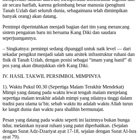
air secara harfiah, karena gelombang besar manusia (penghuni
Tanah Uzlah dari seluruh dunia, sebagaimana telah dimimpikan
banyak orang) akan datang.
Pemimpi diperintahkan menjadi bagian dari tim yang merancang
sistem pengairan baru ini bersama Kang Diki dan saudara
seperjuangannya.
– Singkatnya: pemimpi sedang dipanggil untuk naik level — dari
sekadar pengikut menjadi salah satu arsitek infrastruktur ruhani dan
fisik di Tanah Uzlah, dengan posisi sebagai “imam yang hanif” di
pos yang akan ditunjukkan oleh Kang Diki.
IV. HASIL TAKWIL PERSIMBOL MIMPINYA
1). Waktu Pukul 00.30 (Sepertiga Malam Terakhir Mendekat)
Mimpi yang datang pada waktu lewat tengah malam menjelang
sepertiga malam terakhir adalah mimpi yang nilainya tinggi dalam
tradisi para ulama ta’bir, sebab waktu itu adalah waktu Allah turun
ke langit dunia dan waktu para shalihin bermunajat.
Pesan yang datang pada waktu seperti ini lazimnya bukan bunga
tidur, melainkan isyarat ruhani yang patut diperhatikan. (Sejalan
dengan Surat Adz-Dzariyat ayat 17-18, sejalan dengan Surat Al-Isra
ayat 79).