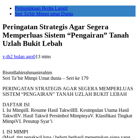
Perpustakaan Berita Langit
Seri Ta'bir Mimpi umat Dunia
Peringatan Strategis Agar Segera
Memperluas Sistem “Pengairan” Tanah
Uzlah Bukit Lebah
v-th
2 bulan ago
0
13 mins
Bismillahirrahmanirrahim
Seri Ta’bir Mimpi Umat dunia – Seri ke 179
PERINGATAN STRATEGIS AGAR SEGERA MEMPERLUAS
SISTEM “PENGAIRAN” TANAH UZLAH BUKIT LEBAH
DAFTAR ISI
I. Isi MimpiII. Resume Hasil TakwilIII. Kesimpulan Utama Hasil
TakwilIV. Hasil Takwil Persimbol MimpinyaV. Klasifikasi Tingkat
MimpiVI. Penutup Syar’i
I. ISI MIMPI
(Maaf, tim penakwil lupa / belum berhasil menemukan siapa yang