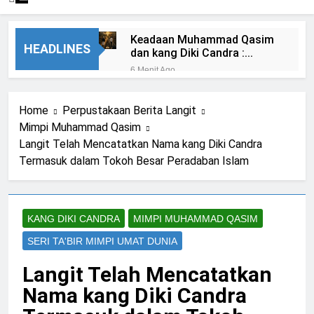
Keadaan Muhammad Qasim
HEADLINES
dan kang Diki Candra :
Berbeda Jalan Namun Satu
6 Menit Ago
Tujuan
Umat Berangkat Naik Bus,
Qasim Naik Motor : Isyarat
Home
Perpustakaan Berita Langit
Jalan Qasim Berbeda Menuju
17 Menit Ago
Satu Bai’at
Mimpi Muhammad Qasim
kang Diki Memaksa Sayyid
Langit Telah Mencatatkan Nama kang Diki Candra
Muhammad Qasim untuk
Dibaiat di Depan Ka’bah
Termasuk dalam Tokoh Besar Peradaban Islam
1 Hari Ago
Deklarasi Kenabian Al-Mahdi
di Rumah Allah ﷻ: Isyarat
Penegasan Al Mahdi Adalah
KANG DIKI CANDRA
MIMPI MUHAMMAD QASIM
1 Hari Ago
Muhammad Qasim
Isyarat Dilarang
SERI TA'BIR MIMPI UMAT DUNIA
Menundukkan Badan
kepada Selain Allah ﷻ
2 Hari Ago
Langit Telah Mencatatkan
Ada Batas Waktu
Nama kang Diki Candra
(Kesempatan) untuk Uzlah : “
Panggilan Pulang ke Tanah
2 Hari Ago