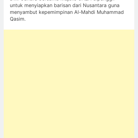
untuk menyiapkan barisan dari Nusantara guna
menyambut kepemimpinan Al-Mahdi Muhammad
Qasim.