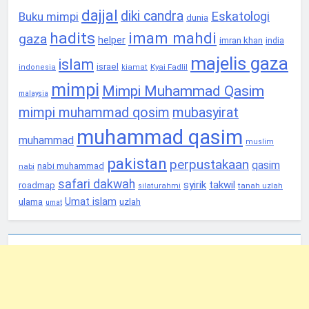
dajjal
diki candra
Eskatologi
Buku mimpi
dunia
hadits
imam mahdi
gaza
helper
imran khan
india
majelis gaza
islam
israel
Kyai Fadlil
indonesia
kiamat
mimpi
Mimpi Muhammad Qasim
malaysia
mimpi muhammad qosim
mubasyirat
muhammad qasim
muhammad
muslim
pakistan
perpustakaan
qasim
nabi muhammad
nabi
safari dakwah
syirik
takwil
roadmap
tanah uzlah
silaturahmi
Umat islam
ulama
uzlah
umat