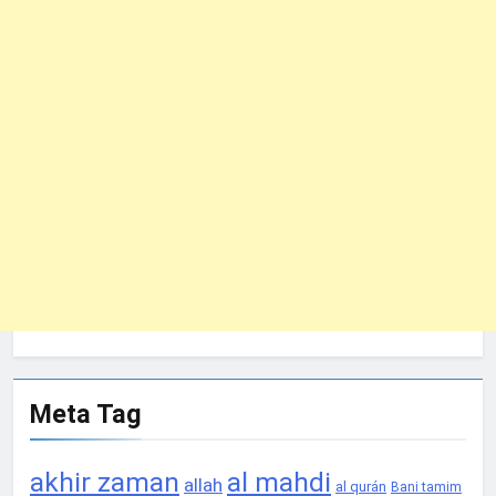
Meta Tag
akhir zaman
al mahdi
allah
al qurán
Bani tamim