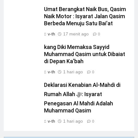
Umat Berangkat Naik Bus, Qasim
Naik Motor : Isyarat Jalan Qasim
Berbeda Menuju Satu Bai’at
v-th
17 menit ago
0
kang Diki Memaksa Sayyid
Muhammad Qasim untuk Dibaiat
di Depan Ka’bah
v-th
1 hari ago
0
Deklarasi Kenabian Al-Mahdi di
Rumah Allah ﷻ: Isyarat
Penegasan Al Mahdi Adalah
Muhammad Qasim
v-th
1 hari ago
0