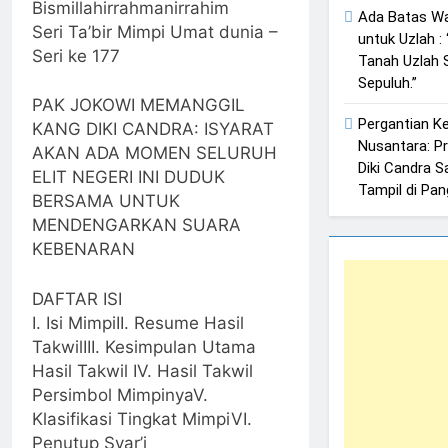
Bismillahirrahmanirrahim
Ada Batas W
Seri Ta’bir Mimpi Umat dunia –
untuk Uzlah :
Seri ke 177
Tanah Uzlah 
Sepuluh.”
PAK JOKOWI MEMANGGIL
Pergantian K
KANG DIKI CANDRA: ISYARAT
Nusantara: P
AKAN ADA MOMEN SELURUH
Diki Candra Sa
ELIT NEGERI INI DUDUK
Tampil di Pa
BERSAMA UNTUK
MENDENGARKAN SUARA
KEBENARAN
DAFTAR ISI
I. Isi MimpiII. Resume Hasil
TakwilIII. Kesimpulan Utama
Hasil Takwil IV. Hasil Takwil
Persimbol MimpinyaV.
Klasifikasi Tingkat MimpiVI.
Penutup Syar’i