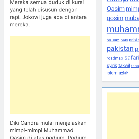
Mereka semua duduk di kursi
Qasim
mim
yang telah disusun dengan
rapi. Jokowi juga ada di antara
qosim
muba
mereka.
muhamm
nabi
nabi
muslim
pakistan
p
safar
roadmap
syirik
takwil
tana
islam
uzlah
Diki Candra mulai menjelaskan
mimpi-mimpi Muhammad
Qasim di atas podium. Podium