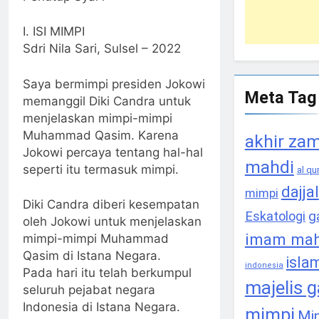
I. ISI MIMPI
Sdri Nila Sari, Sulsel – 2022
Saya bermimpi presiden Jokowi
Meta Tag
memanggil Diki Candra untuk
menjelaskan mimpi-mimpi
Muhammad Qasim. Karena
akhir za
Jokowi percaya tentang hal-hal
mahdi
seperti itu termasuk mimpi.
al qu
dajjal
mimpi
Diki Candra diberi kesempatan
g
Eskatologi
oleh Jokowi untuk menjelaskan
imam mah
mimpi-mimpi Muhammad
Qasim di Istana Negara.
isla
indonesia
Pada hari itu telah berkumpul
majelis 
seluruh pejabat negara
Indonesia di Istana Negara.
mimpi
Mi