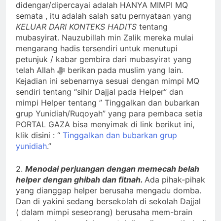
didengar/dipercayai adalah HANYA MIMPI MQ
semata , itu adalah salah satu pernyataan yang
KELUAR DARI KONTEKS HADITS
tentang
mubasyirat. Nauzubillah min Zalik mereka mulai
mengarang hadis tersendiri untuk menutupi
petunjuk / kabar gembira dari mubasyirat yang
telah Allah ﷻ berikan pada muslim yang lain.
Kejadian ini sebenarnya sesuai dengan mimpi MQ
sendiri tentang “sihir Dajjal pada Helper” dan
mimpi Helper tentang ” Tinggalkan dan bubarkan
grup Yunidiah/Ruqoyah” yang para pembaca setia
PORTAL GAZA bisa menyimak di link berikut ini,
klik disini : “
Tinggalkan dan bubarkan grup
yunidiah
.”
2.
Menodai perjuangan dengan memecah belah
helper dengan ghibah dan fitnah.
Ada pihak-pihak
yang dianggap helper berusaha mengadu domba.
Dan di yakini sedang bersekolah di sekolah Dajjal
( dalam mimpi seseorang) berusaha mem-brain