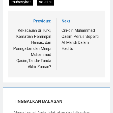
mubasyirat
seleksi
Previous:
Next:
Navigasi
pos
Kekacauan di Turki,
Ciri-ciri Muhammad
Kematian Pemimpin
Qasim Persis Seperti
Hamas, dan
Al Mahdi Dalam
Peringatan dari Mimpi
Hadits
Muhammad
Qasim,Tanda-Tanda
Akhir Zaman?
TINGGALKAN BALASAN
Alamat email Anda tidak akan dipublikasikan.