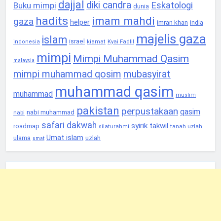
dajjal
diki candra
Eskatologi
Buku mimpi
dunia
hadits
imam mahdi
gaza
helper
imran khan
india
majelis gaza
islam
israel
Kyai Fadlil
indonesia
kiamat
mimpi
Mimpi Muhammad Qasim
malaysia
mimpi muhammad qosim
mubasyirat
muhammad qasim
muhammad
muslim
pakistan
perpustakaan
qasim
nabi muhammad
nabi
safari dakwah
syirik
takwil
roadmap
tanah uzlah
silaturahmi
Umat islam
ulama
uzlah
umat