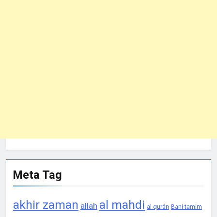
Meta Tag
akhir zaman
al mahdi
allah
al qurán
Bani tamim