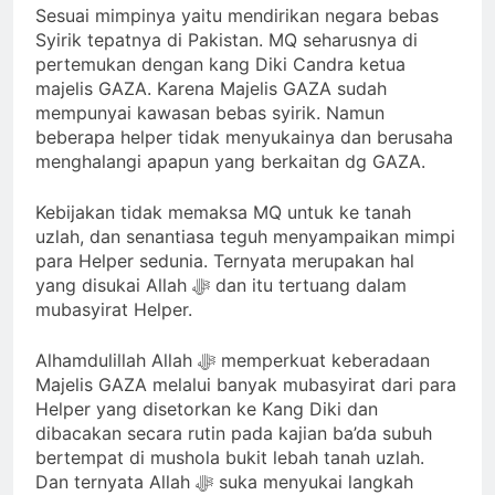
Sesuai mimpinya yaitu mendirikan negara bebas
Syirik tepatnya di Pakistan. MQ seharusnya di
pertemukan dengan kang Diki Candra ketua
majelis GAZA. Karena Majelis GAZA sudah
mempunyai kawasan bebas syirik. Namun
beberapa helper tidak menyukainya dan berusaha
menghalangi apapun yang berkaitan dg GAZA.
Kebijakan tidak memaksa MQ untuk ke tanah
uzlah, dan senantiasa teguh menyampaikan mimpi
para Helper sedunia. Ternyata merupakan hal
yang disukai Allah ﷻ dan itu tertuang dalam
mubasyirat Helper.
Alhamdulillah Allah ﷻ memperkuat keberadaan
Majelis GAZA melalui banyak mubasyirat dari para
Helper yang disetorkan ke Kang Diki dan
dibacakan secara rutin pada kajian ba’da subuh
bertempat di mushola bukit lebah tanah uzlah.
Dan ternyata Allah ﷻ suka menyukai langkah