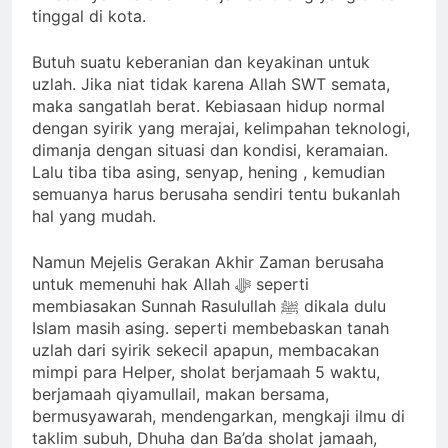
tinggal di kota.
Butuh suatu keberanian dan keyakinan untuk
uzlah. Jika niat tidak karena Allah SWT semata,
maka sangatlah berat. Kebiasaan hidup normal
dengan syirik yang merajai, kelimpahan teknologi,
dimanja dengan situasi dan kondisi, keramaian.
Lalu tiba tiba asing, senyap, hening , kemudian
semuanya harus berusaha sendiri tentu bukanlah
hal yang mudah.
Namun Mejelis Gerakan Akhir Zaman berusaha
untuk memenuhi hak Allah ﷻ seperti
membiasakan Sunnah Rasulullah ﷺ dikala dulu
Islam masih asing. seperti membebaskan tanah
uzlah dari syirik sekecil apapun, membacakan
mimpi para Helper, sholat berjamaah 5 waktu,
berjamaah qiyamullail, makan bersama,
bermusyawarah, mendengarkan, mengkaji ilmu di
taklim subuh, Dhuha dan Ba’da sholat jamaah,