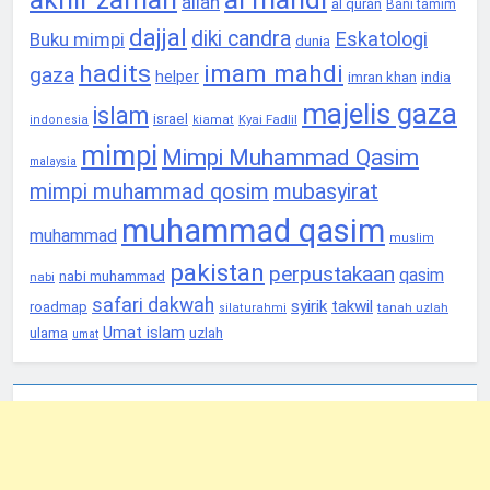
allah
al qurán
Bani tamim
dajjal
diki candra
Eskatologi
Buku mimpi
dunia
hadits
imam mahdi
gaza
helper
imran khan
india
majelis gaza
islam
israel
Kyai Fadlil
indonesia
kiamat
mimpi
Mimpi Muhammad Qasim
malaysia
mimpi muhammad qosim
mubasyirat
muhammad qasim
muhammad
muslim
pakistan
perpustakaan
qasim
nabi muhammad
nabi
safari dakwah
syirik
takwil
roadmap
tanah uzlah
silaturahmi
Umat islam
ulama
uzlah
umat