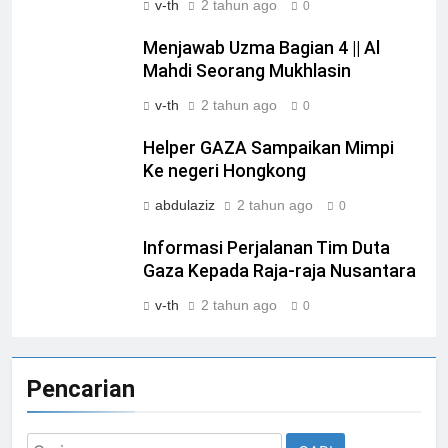
v-th
2 tahun ago
0
Menjawab Uzma Bagian 4 || Al
Mahdi Seorang Mukhlasin
v-th
2 tahun ago
0
Helper GAZA Sampaikan Mimpi
Ke negeri Hongkong
abdulaziz
2 tahun ago
0
Informasi Perjalanan Tim Duta
Gaza Kepada Raja-raja Nusantara
v-th
2 tahun ago
0
Pencarian
Cari