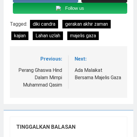
Follow us
Tagged:
diki candra
gerakan akhir zaman
kajian
Lahan uzlah
majelis gaza
Previous:
Next:
Navigasi
pos
Perang Ghaswa Hind
Ada Malaikat
Dalam Mimpi
Bersama Majelis Gaza
Muhammad Qasim
TINGGALKAN BALASAN