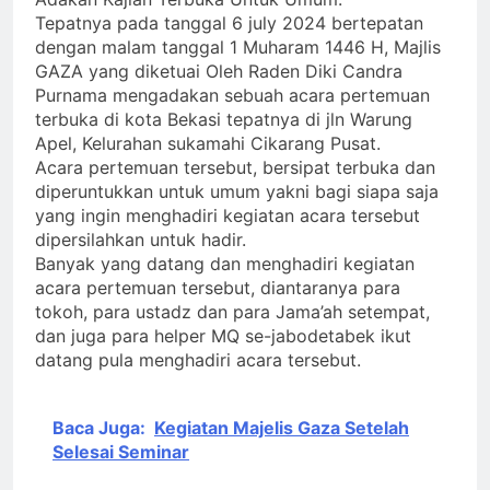
ﷻ Turun
Mimpi 5 Pemuda
Tepatnya pada tanggal 6 july 2024 bertepatan
Palestina : Rasulullah
dengan malam tanggal 1 Muharam 1446 H, Majlis
ﷺ Bersabda Bahwa
3 Hari Ago
GAZA yang diketuai Oleh Raden Diki Candra
Negara Asing (Bukan
Purnama mengadakan sebuah acara pertemuan
Muslim Indonesia
Pakistan) Namun
terbuka di kota Bekasi tepatnya di jln Warung
Sebagai Pembebas Al
Tampak Religius:
Quds
4 Hari Ago
Apel, Kelurahan sukamahi Cikarang Pusat.
Isyarat Titik
Ujian Pangan :
Acara pertemuan tersebut, bersipat terbuka dan
Kebangkitan Islam
Isyarat untuk
diperuntukkan untuk umum yakni bagi siapa saja
dari Timur
Percepatan Lumbung
4 Hari Ago
yang ingin menghadiri kegiatan acara tersebut
Pangan di Tanah
Isyarat Bahwa Al-
dipersilahkan untuk hadir.
Uzlah
Mahdi Membutuhkan
Banyak yang datang dan menghadiri kegiatan
Estafet Perjuangan
4 Hari Ago
acara pertemuan tersebut, diantaranya para
dari Para
tokoh, para ustadz dan para Jama’ah setempat,
Pembantunya
dan juga para helper MQ se-jabodetabek ikut
datang pula menghadiri acara tersebut.
Baca Juga:
Kegiatan Majelis Gaza Setelah
Selesai Seminar