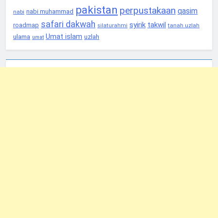
pakistan
perpustakaan
qasim
nabi muhammad
nabi
safari dakwah
syirik
takwil
roadmap
tanah uzlah
silaturahmi
Umat islam
ulama
uzlah
umat