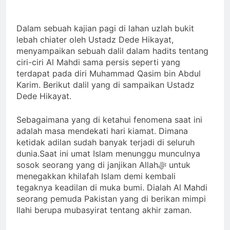
Pesan Baru di Tengah
Allah ﷻ Telah
Jemaah
Menyiapkan “Gua
Dalam sebuah kajian pagi di lahan uzlah bukit
Ashabul Kahfi” Akhir
lebah chiater oleh Ustadz Dede Hikayat,
2 Hari Ago
Zaman Bagi Para
menyampaikan sebuah dalil dalam hadits tentang
Sorot Kamera Dunia
Helper Muhammad
akan Tertuju ke Bukit
ciri-ciri Al Mahdi sama persis seperti yang
Qasim, Kuncinya di
Lebah : Ketika yang
terdapat pada diri Muhammad Qasim bin Abdul
2 Hari Ago
Tangan Muhammad
Tersembunyi Dipaksa
Karim. Berikut dalil yang di sampaikan Ustadz
Identitas Muhammas
Qasim, Dengan 7
Terang & Sebuah
Qasim Sebab Calon
Tokoh Inti Sebagai
Dede Hikayat.
Barisan yang Diakui,
Imam Mahdi Masalah
Porosnya dan Hanya
3 Hari Ago
Solid & Loyal
Tertutup dari
Jiwa-jiwa yang Suci
Ketika Istikharah
Sebagaimana yang di ketahui fenomena saat ini
Mayoritas Manusia,
yang Diijinkan Masuk
Dijawab Lewat Wajah
adalah masa mendekati hari kiamat. Dimana
Kemuliaannya Jauh
(kang Diki) : Isyarat
ketidak adilan sudah banyak terjadi di seluruh
3 Hari Ago
dari Apa yang
Petunjuk Melalui
Tampak
dunia.Saat ini umat Islam menunggu munculnya
Jalan Hati
sosok seorang yang di janjikan Allahﷻ untuk
menegakkan khilafah Islam demi kembali
tegaknya keadilan di muka bumi. Dialah Al Mahdi
seorang pemuda Pakistan yang di berikan mimpi
Ilahi berupa mubasyirat tentang akhir zaman.