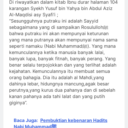
Di riwayatkan dalam kitab Ibnu durar halaman 104
karangan Syekh Yusuf bin Yahya bin Abdul Aziz
Al-Maqdisi asy Syafi’i ;
“Sesungguhnya putraku ini adalah Sayyid
sebagaimana yang di sampaikan Rosulullohﷺ
bahwa putraku ini akan mempunyai keturunan
yang mana putranya akan mempunyai nama sama
seperti namaku (Nabi Muhammadﷺ). Yang mana
kemunculannya ketika manusia banyak lalai,
banyak lupa, banyak fitnah, banyak perang. Yang
benar selalu terpojokkan dan yang terlihat adalah
kejahatan. Kemunculannya itu membuat semua
orang bahagia. Dia itu adalah al Mahdi,yang
dahinya lebar, hidungnya mancung,agak besar
perutnya,yang kurus dua pahanya dan di sebelah
kanan pahanya ada tahi lalat dan yang putih
giginya”.
Baca Juga:
Pembuktian kebenaran Hadits
Nabi Muhammadﷺ