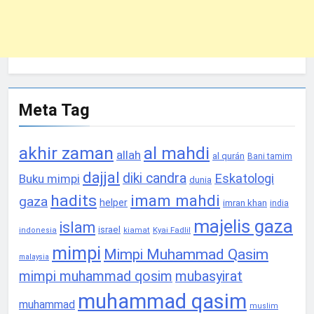
Meta Tag
akhir zaman
al mahdi
allah
al qurán
Bani tamim
dajjal
diki candra
Eskatologi
Buku mimpi
dunia
hadits
imam mahdi
gaza
helper
imran khan
india
majelis gaza
islam
israel
Kyai Fadlil
indonesia
kiamat
mimpi
Mimpi Muhammad Qasim
malaysia
mimpi muhammad qosim
mubasyirat
muhammad qasim
muhammad
muslim