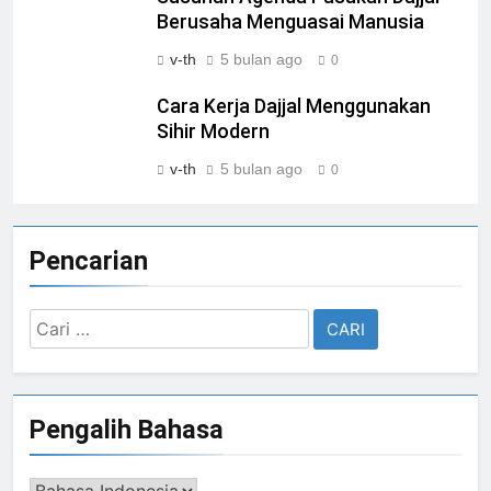
Berusaha Menguasai Manusia
v-th
5 bulan ago
0
Cara Kerja Dajjal Menggunakan
Sihir Modern
v-th
5 bulan ago
0
Pencarian
Cari
untuk:
Pengalih Bahasa
Pengalih