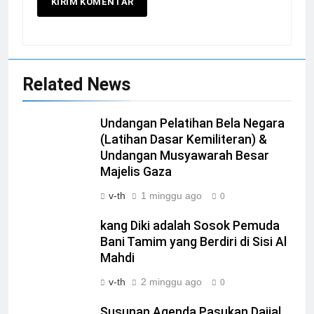
Related News
Undangan Pelatihan Bela Negara
(Latihan Dasar Kemiliteran) &
Undangan Musyawarah Besar
Majelis Gaza
v-th
1 minggu ago
0
kang Diki adalah Sosok Pemuda
Bani Tamim yang Berdiri di Sisi Al
Mahdi
v-th
2 minggu ago
0
Susunan Agenda Pasukan Dajjal