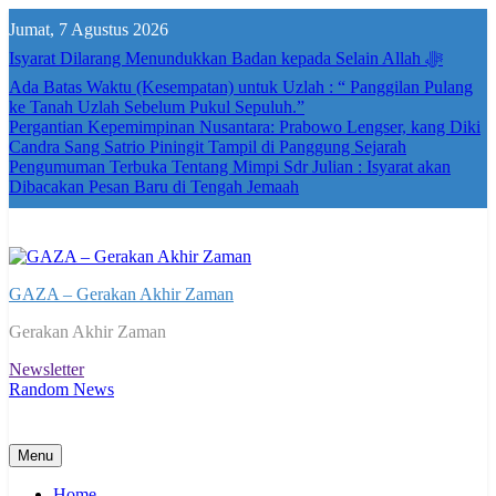
Skip
Jumat, 7 Agustus 2026
to
content
Isyarat Dilarang Menundukkan Badan kepada Selain Allah ﷻ
Ada Batas Waktu (Kesempatan) untuk Uzlah : “ Panggilan Pulang
ke Tanah Uzlah Sebelum Pukul Sepuluh.”
Pergantian Kepemimpinan Nusantara: Prabowo Lengser, kang Diki
Candra Sang Satrio Piningit Tampil di Panggung Sejarah
Pengumuman Terbuka Tentang Mimpi Sdr Julian : Isyarat akan
Dibacakan Pesan Baru di Tengah Jemaah
GAZA – Gerakan Akhir Zaman
Gerakan Akhir Zaman
Newsletter
Random News
Menu
Home