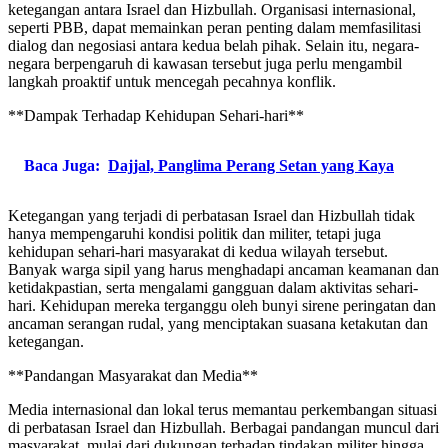
ketegangan antara Israel dan Hizbullah. Organisasi internasional,
seperti PBB, dapat memainkan peran penting dalam memfasilitasi
dialog dan negosiasi antara kedua belah pihak. Selain itu, negara-
negara berpengaruh di kawasan tersebut juga perlu mengambil
langkah proaktif untuk mencegah pecahnya konflik.
**Dampak Terhadap Kehidupan Sehari-hari**
Baca Juga:
Dajjal, Panglima Perang Setan yang Kaya
Ketegangan yang terjadi di perbatasan Israel dan Hizbullah tidak
hanya mempengaruhi kondisi politik dan militer, tetapi juga
kehidupan sehari-hari masyarakat di kedua wilayah tersebut.
Banyak warga sipil yang harus menghadapi ancaman keamanan dan
ketidakpastian, serta mengalami gangguan dalam aktivitas sehari-
hari. Kehidupan mereka terganggu oleh bunyi sirene peringatan dan
ancaman serangan rudal, yang menciptakan suasana ketakutan dan
ketegangan.
**Pandangan Masyarakat dan Media**
Media internasional dan lokal terus memantau perkembangan situasi
di perbatasan Israel dan Hizbullah. Berbagai pandangan muncul dari
masyarakat, mulai dari dukungan terhadap tindakan militer hingga