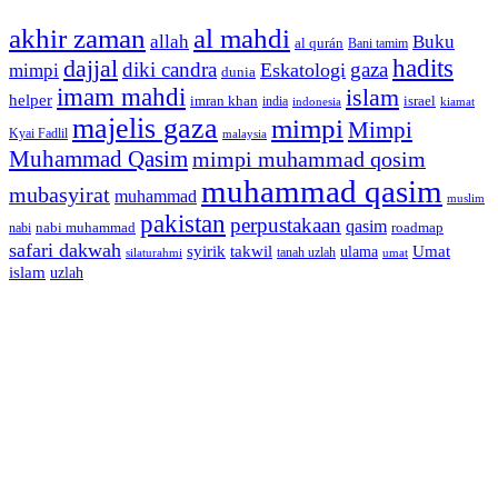
akhir zaman
al mahdi
allah
Buku
al qurán
Bani tamim
dajjal
hadits
diki candra
gaza
Eskatologi
mimpi
dunia
imam mahdi
islam
helper
imran khan
israel
india
indonesia
kiamat
majelis gaza
mimpi
Mimpi
Kyai Fadlil
malaysia
Muhammad Qasim
mimpi muhammad qosim
muhammad qasim
mubasyirat
muhammad
muslim
pakistan
perpustakaan
qasim
nabi muhammad
roadmap
nabi
safari dakwah
syirik
takwil
Umat
ulama
silaturahmi
tanah uzlah
umat
islam
uzlah