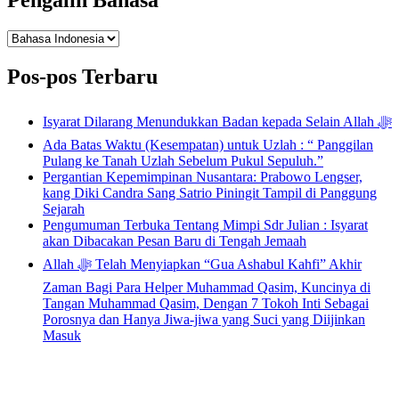
Pengalih
Bahasa
Pos-pos Terbaru
Isyarat Dilarang Menundukkan Badan kepada Selain Allah ﷻ
Ada Batas Waktu (Kesempatan) untuk Uzlah : “ Panggilan
Pulang ke Tanah Uzlah Sebelum Pukul Sepuluh.”
Pergantian Kepemimpinan Nusantara: Prabowo Lengser,
kang Diki Candra Sang Satrio Piningit Tampil di Panggung
Sejarah
Pengumuman Terbuka Tentang Mimpi Sdr Julian : Isyarat
akan Dibacakan Pesan Baru di Tengah Jemaah
Allah ﷻ Telah Menyiapkan “Gua Ashabul Kahfi” Akhir
Zaman Bagi Para Helper Muhammad Qasim, Kuncinya di
Tangan Muhammad Qasim, Dengan 7 Tokoh Inti Sebagai
Porosnya dan Hanya Jiwa-jiwa yang Suci yang Diijinkan
Masuk