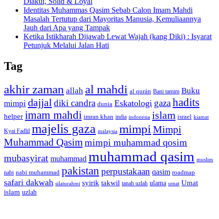
Diakui, Solid & Loyal
Identitas Muhammas Qasim Sebab Calon Imam Mahdi
Masalah Tertutup dari Mayoritas Manusia, Kemuliaannya
Jauh dari Apa yang Tampak
Ketika Istikharah Dijawab Lewat Wajah (kang Diki) : Isyarat
Petunjuk Melalui Jalan Hati
Tag
akhir zaman
al mahdi
allah
Buku
al qurán
Bani tamim
dajjal
hadits
diki candra
gaza
Eskatologi
mimpi
dunia
imam mahdi
islam
helper
imran khan
israel
india
indonesia
kiamat
majelis gaza
mimpi
Mimpi
Kyai Fadlil
malaysia
Muhammad Qasim
mimpi muhammad qosim
muhammad qasim
mubasyirat
muhammad
muslim
pakistan
perpustakaan
qasim
nabi muhammad
roadmap
nabi
safari dakwah
syirik
takwil
Umat
ulama
silaturahmi
tanah uzlah
umat
islam
uzlah