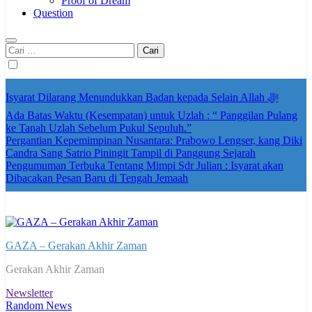
Proof of Dream
Question
Cari
untuk:
Isyarat Dilarang Menundukkan Badan kepada Selain Allah ﷻ
Ada Batas Waktu (Kesempatan) untuk Uzlah : “ Panggilan Pulang
ke Tanah Uzlah Sebelum Pukul Sepuluh.”
Pergantian Kepemimpinan Nusantara: Prabowo Lengser, kang Diki
Candra Sang Satrio Piningit Tampil di Panggung Sejarah
Pengumuman Terbuka Tentang Mimpi Sdr Julian : Isyarat akan
Dibacakan Pesan Baru di Tengah Jemaah
GAZA – Gerakan Akhir Zaman
Gerakan Akhir Zaman
Newsletter
Random News