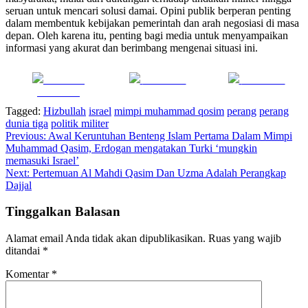
seruan untuk mencari solusi damai. Opini publik berperan penting
dalam membentuk kebijakan pemerintah dan arah negosiasi di masa
depan. Oleh karena itu, penting bagi media untuk menyampaikan
informasi yang akurat dan berimbang mengenai situasi ini.
Share on
Post on X
Follow us
Facebook
Tagged:
Hizbullah
israel
mimpi muhammad qosim
perang
perang
dunia tiga
politik militer
Navigasi
Previous:
Awal Keruntuhan Benteng Islam Pertama Dalam Mimpi
Muhammad Qasim, Erdogan mengatakan Turki ‘mungkin
pos
memasuki Israel’
Next:
Pertemuan Al Mahdi Qasim Dan Uzma Adalah Perangkap
Dajjal
Tinggalkan Balasan
Alamat email Anda tidak akan dipublikasikan.
Ruas yang wajib
ditandai
*
Komentar
*