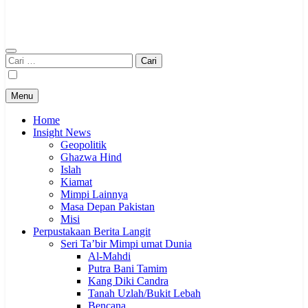
Cari
untuk:
Menu
Home
Insight News
Geopolitik
Ghazwa Hind
Islah
Kiamat
Mimpi Lainnya
Masa Depan Pakistan
Misi
Perpustakaan Berita Langit
Seri Ta’bir Mimpi umat Dunia
Al-Mahdi
Putra Bani Tamim
Kang Diki Candra
Tanah Uzlah/Bukit Lebah
Bencana