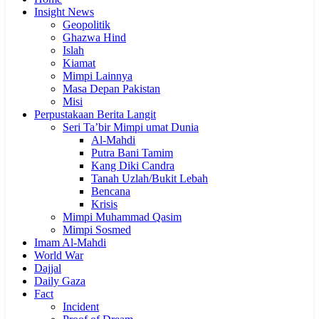
Insight News
Geopolitik
Ghazwa Hind
Islah
Kiamat
Mimpi Lainnya
Masa Depan Pakistan
Misi
Perpustakaan Berita Langit
Seri Ta’bir Mimpi umat Dunia
Al-Mahdi
Putra Bani Tamim
Kang Diki Candra
Tanah Uzlah/Bukit Lebah
Bencana
Krisis
Mimpi Muhammad Qasim
Mimpi Sosmed
Imam Al-Mahdi
World War
Dajjal
Daily Gaza
Fact
Incident