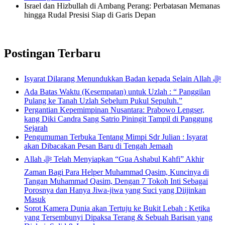
Israel dan Hizbullah di Ambang Perang: Perbatasan Memanas
hingga Rudal Presisi Siap di Garis Depan
Postingan Terbaru
Isyarat Dilarang Menundukkan Badan kepada Selain Allah ﷻ
Ada Batas Waktu (Kesempatan) untuk Uzlah : “ Panggilan
Pulang ke Tanah Uzlah Sebelum Pukul Sepuluh.”
Pergantian Kepemimpinan Nusantara: Prabowo Lengser,
kang Diki Candra Sang Satrio Piningit Tampil di Panggung
Sejarah
Pengumuman Terbuka Tentang Mimpi Sdr Julian : Isyarat
akan Dibacakan Pesan Baru di Tengah Jemaah
Allah ﷻ Telah Menyiapkan “Gua Ashabul Kahfi” Akhir
Zaman Bagi Para Helper Muhammad Qasim, Kuncinya di
Tangan Muhammad Qasim, Dengan 7 Tokoh Inti Sebagai
Porosnya dan Hanya Jiwa-jiwa yang Suci yang Diijinkan
Masuk
Sorot Kamera Dunia akan Tertuju ke Bukit Lebah : Ketika
yang Tersembunyi Dipaksa Terang & Sebuah Barisan yang