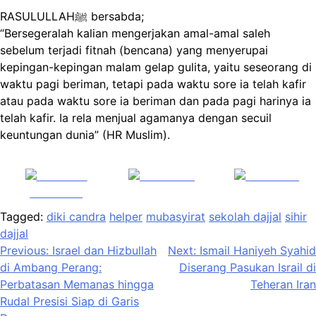
RASULULLAHﷺ bersabda;
“Bersegeralah kalian mengerjakan amal-amal saleh
sebelum terjadi fitnah (bencana) yang menyerupai
kepingan-kepingan malam gelap gulita, yaitu seseorang di
waktu pagi beriman, tetapi pada waktu sore ia telah kafir
atau pada waktu sore ia beriman dan pada pagi harinya ia
telah kafir. Ia rela menjual agamanya dengan secuil
keuntungan dunia” (HR Muslim).
Share on
Post on X
Follow us
Facebook
Tagged:
diki candra
helper
mubasyirat
sekolah dajjal
sihir
dajjal
Navigasi
Previous:
Israel dan Hizbullah
Next:
Ismail Haniyeh Syahid
di Ambang Perang:
Diserang Pasukan Israil di
pos
Perbatasan Memanas hingga
Teheran Iran
Rudal Presisi Siap di Garis