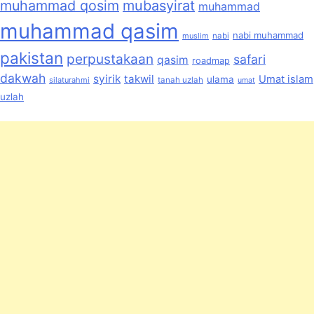
muhammad qosim
mubasyirat
muhammad
muhammad qasim
nabi muhammad
muslim
nabi
pakistan
perpustakaan
safari
qasim
roadmap
dakwah
syirik
takwil
Umat islam
ulama
silaturahmi
tanah uzlah
umat
uzlah