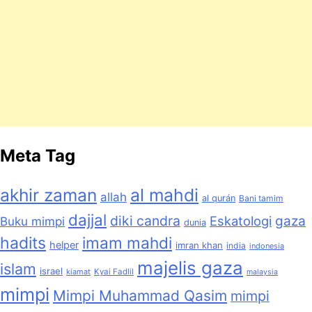
Meta Tag
akhir zaman
al mahdi
allah
al qurán
Bani tamim
dajjal
diki candra
Eskatologi
gaza
Buku mimpi
dunia
hadits
imam mahdi
helper
imran khan
india
indonesia
majelis gaza
islam
israel
kiamat
Kyai Fadlil
malaysia
mimpi
Mimpi Muhammad Qasim
mimpi