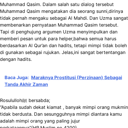
Muhammad Qasim. Dalam salah satu dialog tersebut
Muhammad Qasim mengatakan dia seorang sunni,dirinya
tidak pernah mengaku sebagai Al Mahdi. Dan Uzma sangat
membenarkan pernyataan Muhammad Qasim tersebut.
Tapi di penghujung argumen Uzma menyimpulkan dan
memberi pesan untuk para helper,bahwa semua harus
berdasarkan Al Qur’an dan hadits, tetapi mimpi tidak boleh
di gunakan sebagai rujukan. Jelas,ini sangat bertentangan
dengan hadits.
Baca Juga:
Maraknya Prostitusi (Perzinaan) Sebagai
Tanda Akhir Zaman
Rosulullohﷺ bersabda;
“Apabila sudah dekat kiamat , banyak mimpi orang mukmin
tidak berdusta. Dan sesungguhnya mimpi diantara kamu
adalah mimpi orang yang paling jujur
perkataannya”(HR.Muslim no 4200).