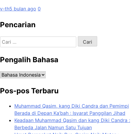
v-th
5 bulan ago
0
Pencarian
Cari
untuk:
Pengalih Bahasa
Pengalih
Bahasa
Pos-pos Terbaru
Muhammad Qasim, kang Diki Candra dan Pemimpi
Berada di Depan Ka’bah : Isyarat Panggilan Jihad
Keadaan Muhammad Qasim dan kang Diki Candra :
Berbeda Jalan Namun Satu Tujuan