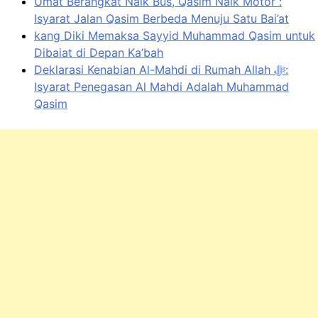
Umat Berangkat Naik Bus, Qasim Naik Motor :
Isyarat Jalan Qasim Berbeda Menuju Satu Bai’at
kang Diki Memaksa Sayyid Muhammad Qasim untuk
Dibaiat di Depan Ka’bah
Deklarasi Kenabian Al-Mahdi di Rumah Allah ﷻ:
Isyarat Penegasan Al Mahdi Adalah Muhammad
Qasim