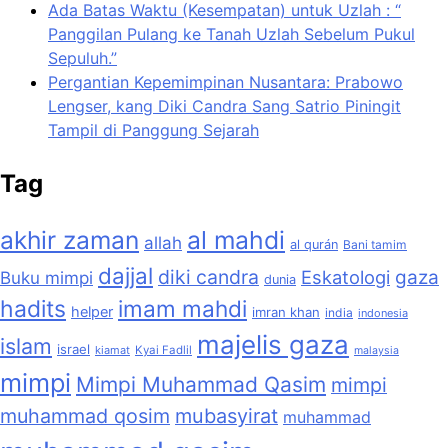
Ada Batas Waktu (Kesempatan) untuk Uzlah : “
Panggilan Pulang ke Tanah Uzlah Sebelum Pukul
Sepuluh.”
Pergantian Kepemimpinan Nusantara: Prabowo
Lengser, kang Diki Candra Sang Satrio Piningit
Tampil di Panggung Sejarah
Tag
akhir zaman
al mahdi
allah
al qurán
Bani tamim
dajjal
diki candra
Eskatologi
gaza
Buku mimpi
dunia
hadits
imam mahdi
helper
imran khan
india
indonesia
majelis gaza
islam
israel
kiamat
Kyai Fadlil
malaysia
mimpi
Mimpi Muhammad Qasim
mimpi
muhammad qosim
mubasyirat
muhammad