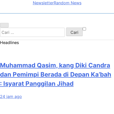
Newsletter
Random News
Cari
untuk:
Headlines
Muhammad Qasim, kang Diki Candra
dan Pemimpi Berada di Depan Ka’bah
: Isyarat Panggilan Jihad
24 jam ago