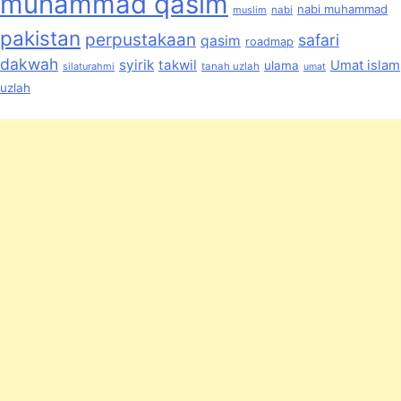
muhammad qasim
nabi muhammad
muslim
nabi
pakistan
perpustakaan
safari
qasim
roadmap
dakwah
syirik
takwil
Umat islam
ulama
silaturahmi
tanah uzlah
umat
uzlah