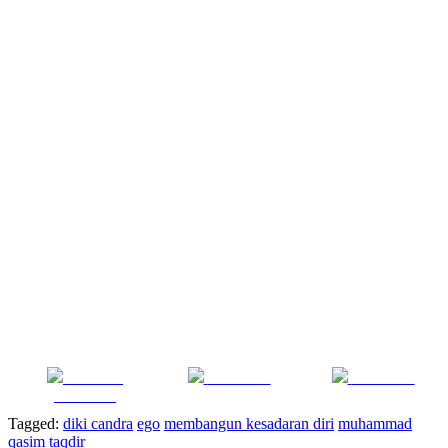
Share on
Post on X
Follow us
Facebook
Tagged:
diki candra
ego
membangun kesadaran diri
muhammad
qasim
taqdir