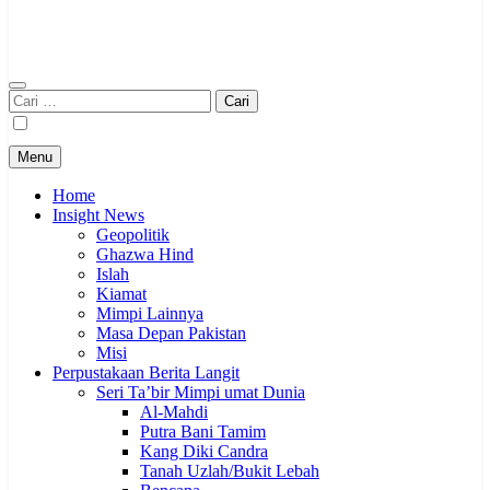
Cari
untuk:
Menu
Home
Insight News
Geopolitik
Ghazwa Hind
Islah
Kiamat
Mimpi Lainnya
Masa Depan Pakistan
Misi
Perpustakaan Berita Langit
Seri Ta’bir Mimpi umat Dunia
Al-Mahdi
Putra Bani Tamim
Kang Diki Candra
Tanah Uzlah/Bukit Lebah