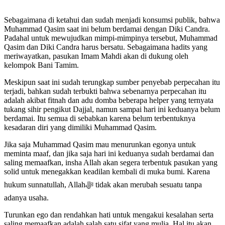
Sebagaimana di ketahui dan sudah menjadi konsumsi publik, bahwa
Muhammad Qasim saat ini belum berdamai dengan Diki Candra.
Padahal untuk mewujudkan mimpi-mimpinya tersebut, Muhammad
Qasim dan Diki Candra harus bersatu. Sebagaimana hadits yang
meriwayatkan, pasukan Imam Mahdi akan di dukung oleh
kelompok Bani Tamim.
Meskipun saat ini sudah terungkap sumber penyebab perpecahan itu
terjadi, bahkan sudah terbukti bahwa sebenarnya perpecahan itu
adalah akibat fitnah dan adu domba beberapa helper yang ternyata
tukang sihir pengikut Dajjal, namun sampai hari ini keduanya belum
berdamai. Itu semua di sebabkan karena belum terbentuknya
kesadaran diri yang dimiliki Muhammad Qasim.
Jika saja Muhammad Qasim mau menurunkan egonya untuk
meminta maaf, dan jika saja hari ini keduanya sudah berdamai dan
saling memaafkan, insha Allah akan segera terbentuk pasukan yang
solid untuk menegakkan keadilan kembali di muka bumi. Karena
hukum sunnatullah, Allahﷻ tidak akan merubah sesuatu tanpa
adanya usaha.
Turunkan ego dan rendahkan hati untuk mengakui kesalahan serta
saling memaafkan adalah salah satu sifat yang mulia. Hal itu akan