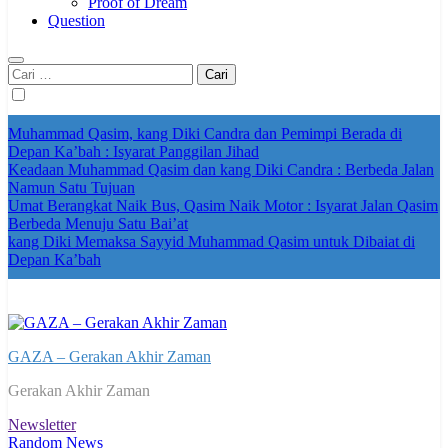
Proof of Dream
Question
Cari
untuk:
Muhammad Qasim, kang Diki Candra dan Pemimpi Berada di
Depan Ka’bah : Isyarat Panggilan Jihad
Keadaan Muhammad Qasim dan kang Diki Candra : Berbeda Jalan
Namun Satu Tujuan
Umat Berangkat Naik Bus, Qasim Naik Motor : Isyarat Jalan Qasim
Berbeda Menuju Satu Bai’at
kang Diki Memaksa Sayyid Muhammad Qasim untuk Dibaiat di
Depan Ka’bah
GAZA – Gerakan Akhir Zaman
Gerakan Akhir Zaman
Newsletter
Random News