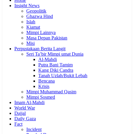
Home
Insight News
Geopolitik
Ghazwa Hind
Islah
Kiamat
Mimpi Lainnya
Masa Depan Pakistan
Misi
Perpustakaan Berita Langit
Seri Ta’bir Mimpi umat Dunia
Al-Mahdi
Putra Bani Tamim
Kang Diki Candra
Tanah Uzlah/Bukit Lebah
Bencana
Krisis
Mimpi Muhammad Qasim
Mimpi Sosmed
Imam Al-Mahdi
World War
Dajjal
Daily Gaza
Fact
Incident