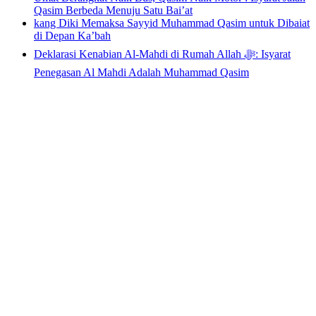
Qasim Berbeda Menuju Satu Bai’at
kang Diki Memaksa Sayyid Muhammad Qasim untuk Dibaiat
di Depan Ka’bah
Deklarasi Kenabian Al-Mahdi di Rumah Allah ﷻ: Isyarat
Penegasan Al Mahdi Adalah Muhammad Qasim