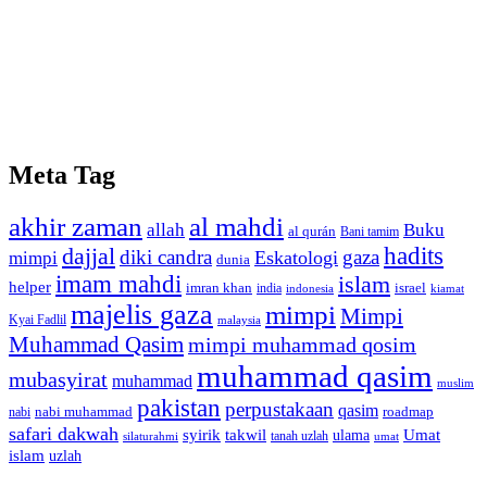
Meta Tag
akhir zaman
al mahdi
allah
Buku
al qurán
Bani tamim
dajjal
hadits
diki candra
gaza
Eskatologi
mimpi
dunia
imam mahdi
islam
helper
imran khan
israel
india
indonesia
kiamat
majelis gaza
mimpi
Mimpi
Kyai Fadlil
malaysia
Muhammad Qasim
mimpi muhammad qosim
muhammad qasim
mubasyirat
muhammad
muslim
pakistan
perpustakaan
qasim
nabi muhammad
roadmap
nabi
safari dakwah
syirik
takwil
Umat
ulama
silaturahmi
tanah uzlah
umat
islam
uzlah