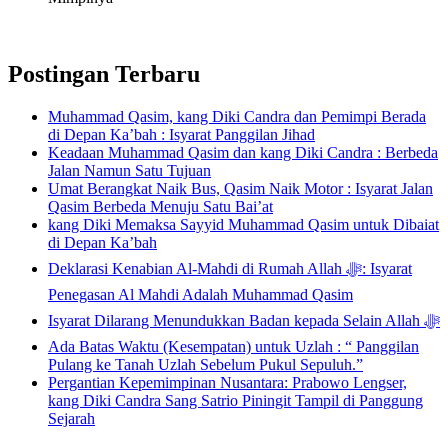
Postingan Terbaru
Muhammad Qasim, kang Diki Candra dan Pemimpi Berada
di Depan Ka’bah : Isyarat Panggilan Jihad
Keadaan Muhammad Qasim dan kang Diki Candra : Berbeda
Jalan Namun Satu Tujuan
Umat Berangkat Naik Bus, Qasim Naik Motor : Isyarat Jalan
Qasim Berbeda Menuju Satu Bai’at
kang Diki Memaksa Sayyid Muhammad Qasim untuk Dibaiat
di Depan Ka’bah
Deklarasi Kenabian Al-Mahdi di Rumah Allah ﷻ: Isyarat
Penegasan Al Mahdi Adalah Muhammad Qasim
Isyarat Dilarang Menundukkan Badan kepada Selain Allah ﷻ
Ada Batas Waktu (Kesempatan) untuk Uzlah : “ Panggilan
Pulang ke Tanah Uzlah Sebelum Pukul Sepuluh.”
Pergantian Kepemimpinan Nusantara: Prabowo Lengser,
kang Diki Candra Sang Satrio Piningit Tampil di Panggung
Sejarah