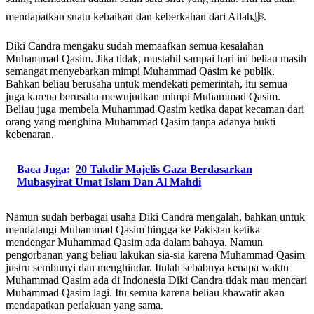
mendapatkan suatu kebaikan dan keberkahan dari Allahﷻ.
Diki Candra mengaku sudah memaafkan semua kesalahan
Muhammad Qasim. Jika tidak, mustahil sampai hari ini beliau masih
semangat menyebarkan mimpi Muhammad Qasim ke publik.
Bahkan beliau berusaha untuk mendekati pemerintah, itu semua
juga karena berusaha mewujudkan mimpi Muhammad Qasim.
Beliau juga membela Muhammad Qasim ketika dapat kecaman dari
orang yang menghina Muhammad Qasim tanpa adanya bukti
kebenaran.
Baca Juga:
20 Takdir Majelis Gaza Berdasarkan
Mubasyirat Umat Islam Dan Al Mahdi
Namun sudah berbagai usaha Diki Candra mengalah, bahkan untuk
mendatangi Muhammad Qasim hingga ke Pakistan ketika
mendengar Muhammad Qasim ada dalam bahaya. Namun
pengorbanan yang beliau lakukan sia-sia karena Muhammad Qasim
justru sembunyi dan menghindar. Itulah sebabnya kenapa waktu
Muhammad Qasim ada di Indonesia Diki Candra tidak mau mencari
Muhammad Qasim lagi. Itu semua karena beliau khawatir akan
mendapatkan perlakuan yang sama.