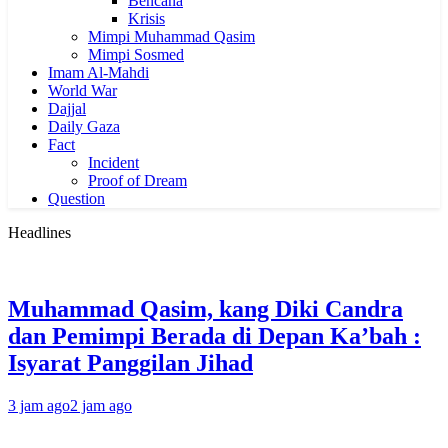
Bencana
Krisis
Mimpi Muhammad Qasim
Mimpi Sosmed
Imam Al-Mahdi
World War
Dajjal
Daily Gaza
Fact
Incident
Proof of Dream
Question
Headlines
Muhammad Qasim, kang Diki Candra
dan Pemimpi Berada di Depan Ka’bah :
Isyarat Panggilan Jihad
3 jam ago
2 jam ago