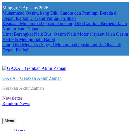
Skip
Minggu, 9 Agustus 2026
to
Muhammad Qasim, kang Diki Candra dan Pemimpi Berada di
content
Depan Ka’bah : Isyarat Panggilan Jihad
Keadaan Muhammad Qasim dan kang Diki Candra : Berbeda Jalan
Namun Satu Tujuan
Umat Berangkat Naik Bus, Qasim Naik Motor : Isyarat Jalan Qasim
Berbeda Menuju Satu Bai’at
kang Diki Memaksa Sayyid Muhammad Qasim untuk Dibaiat di
Depan Ka’bah
GAZA – Gerakan Akhir Zaman
Gerakan Akhir Zaman
Newsletter
Random News
Menu