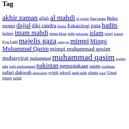
Tag
akhir zaman
al mahdi
allah
Buku
al qurán
Bani tamim
dajjal
hadits
diki candra
gaza
Eskatologi
mimpi
dunia
imam mahdi
islam
helper
imran khan
israel
india
indonesia
kiamat
majelis gaza
mimpi
Mimpi
Kyai Fadlil
malaysia
Muhammad Qasim
mimpi muhammad qosim
muhammad qasim
mubasyirat
muhammad
muslim
pakistan
perpustakaan
qasim
nabi muhammad
roadmap
nabi
safari dakwah
syirik
takwil
Umat
ulama
silaturahmi
tanah uzlah
umat
islam
uzlah