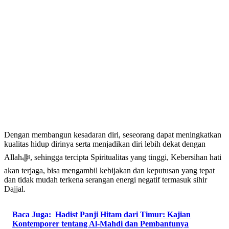
Dengan membangun kesadaran diri, seseorang dapat meningkatkan
kualitas hidup dirinya serta menjadikan diri lebih dekat dengan
Allahﷻ, sehingga tercipta Spiritualitas yang tinggi, Kebersihan hati
akan terjaga, bisa mengambil kebijakan dan keputusan yang tepat
dan tidak mudah terkena serangan energi negatif termasuk sihir
Dajjal.
Baca Juga:
Hadist Panji Hitam dari Timur: Kajian
Kontemporer tentang Al-Mahdi dan Pembantunya