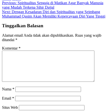
Navigasi
Previous:
Spiritualitas Sengaja di Matikan Agar Banyak Manusia
yang Mudah Terkena Sihir Dajjal
pos
Next:
Dengan Kesadaran Diri dan Spiritualitas yang Seimbang
Muhammad Qasim Akan Memiliki Kepercayaan Diri Yang Tinggi
Tinggalkan Balasan
Alamat email Anda tidak akan dipublikasikan.
Ruas yang wajib
ditandai
*
Komentar
*
Nama
*
Email
*
Situs Web