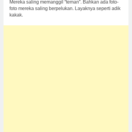
Mereka saling memanggil “teman”. Bahkan ada foto-
foto mereka saling berpelukan. Layaknya seperti adik
kakak.