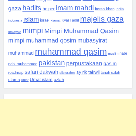
hadits
imam mahdi
gaza
helper
imran khan
india
majelis gaza
islam
israel
indonesia
kiamat
Kyai Fadlil
mimpi
Mimpi Muhammad Qasim
malaysia
mimpi muhammad qosim
mubasyirat
muhammad qasim
muhammad
muslim
nabi
pakistan
perpustakaan
qasim
nabi muhammad
safari dakwah
syirik
takwil
roadmap
silaturahmi
tanah uzlah
Umat islam
ulama
uzlah
umat