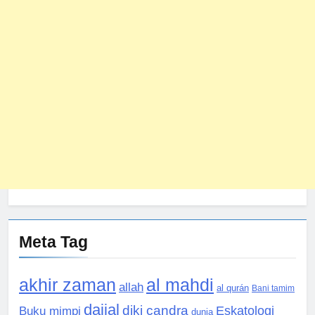
Meta Tag
akhir zaman
al mahdi
allah
al qurán
Bani tamim
dajjal
diki candra
Eskatologi
Buku mimpi
dunia