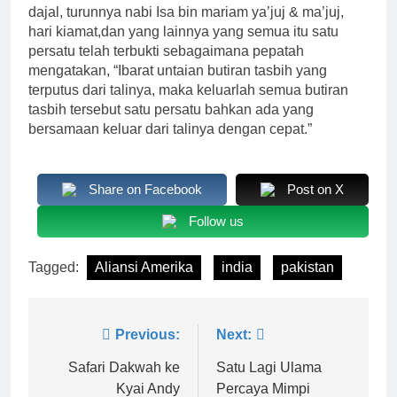
dajal, turunnya nabi Isa bin mariam ya’juj & ma’juj,
hari kiamat,dan yang lainnya yang semua itu satu
persatu telah terbukti sebagaimana pepatah
mengatakan, “Ibarat untaian butiran tasbih yang
terputus dari talinya, maka keluarlah semua butiran
tasbih tersebut satu persatu bahkan ada yang
bersamaan keluar dari talinya dengan cepat.”
Share on Facebook
Post on X
Follow us
Tagged:
Aliansi Amerika
india
pakistan
Navigasi
Previous:
Next:
pos
Safari Dakwah ke
Satu Lagi Ulama
Kyai Andy
Percaya Mimpi