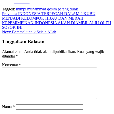
Facebook
Tagged:
mimpi muhammad qosim
perang dunia
Navigasi
Previous:
INDONESIA TERPECAH DALAM 2 KUBU,
MENJADI KELOMPOK HIJAU DAN MERAH.
pos
KEPEMIMPINAN INDONESIA AKAN DIAMBIL ALIH OLEH
SOSOK INI
Next:
Beramal untuk Selain Allah
Tinggalkan Balasan
Alamat email Anda tidak akan dipublikasikan.
Ruas yang wajib
ditandai
*
Komentar
*
Nama
*