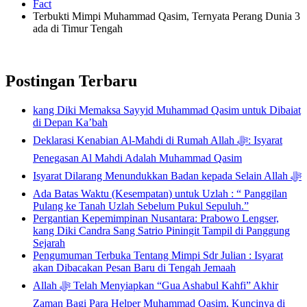
Fact
Terbukti Mimpi Muhammad Qasim, Ternyata Perang Dunia 3
ada di Timur Tengah
Postingan Terbaru
kang Diki Memaksa Sayyid Muhammad Qasim untuk Dibaiat
di Depan Ka’bah
Deklarasi Kenabian Al-Mahdi di Rumah Allah ﷻ: Isyarat
Penegasan Al Mahdi Adalah Muhammad Qasim
Isyarat Dilarang Menundukkan Badan kepada Selain Allah ﷻ
Ada Batas Waktu (Kesempatan) untuk Uzlah : “ Panggilan
Pulang ke Tanah Uzlah Sebelum Pukul Sepuluh.”
Pergantian Kepemimpinan Nusantara: Prabowo Lengser,
kang Diki Candra Sang Satrio Piningit Tampil di Panggung
Sejarah
Pengumuman Terbuka Tentang Mimpi Sdr Julian : Isyarat
akan Dibacakan Pesan Baru di Tengah Jemaah
Allah ﷻ Telah Menyiapkan “Gua Ashabul Kahfi” Akhir
Zaman Bagi Para Helper Muhammad Qasim, Kuncinya di