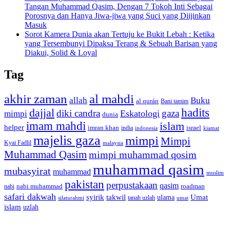
Tangan Muhammad Qasim, Dengan 7 Tokoh Inti Sebagai
Porosnya dan Hanya Jiwa-jiwa yang Suci yang Diijinkan
Masuk
Sorot Kamera Dunia akan Tertuju ke Bukit Lebah : Ketika
yang Tersembunyi Dipaksa Terang & Sebuah Barisan yang
Diakui, Solid & Loyal
Tag
akhir zaman
al mahdi
allah
Buku
al qurán
Bani tamim
dajjal
hadits
diki candra
gaza
Eskatologi
mimpi
dunia
imam mahdi
islam
helper
imran khan
israel
india
indonesia
kiamat
majelis gaza
mimpi
Mimpi
Kyai Fadlil
malaysia
Muhammad Qasim
mimpi muhammad qosim
muhammad qasim
mubasyirat
muhammad
muslim
pakistan
perpustakaan
qasim
nabi muhammad
roadmap
nabi
safari dakwah
syirik
takwil
Umat
ulama
silaturahmi
tanah uzlah
umat
islam
uzlah