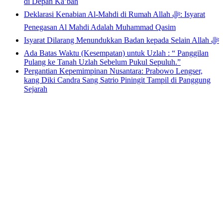
di Depan Ka’bah
Deklarasi Kenabian Al-Mahdi di Rumah Allah ﷻ: Isyarat
Penegasan Al Mahdi Adalah Muhammad Qasim
Isyarat Dilarang Menundukkan Badan kepada Selain Allah ﷻ
Ada Batas Waktu (Kesempatan) untuk Uzlah : “ Panggilan
Pulang ke Tanah Uzlah Sebelum Pukul Sepuluh.”
Pergantian Kepemimpinan Nusantara: Prabowo Lengser,
kang Diki Candra Sang Satrio Piningit Tampil di Panggung
Sejarah