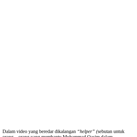
Dalam video yang beredar dikalangan
“helper” (
sebutan untuk
orang – orang yang membantu Muhammad Qasim dalam