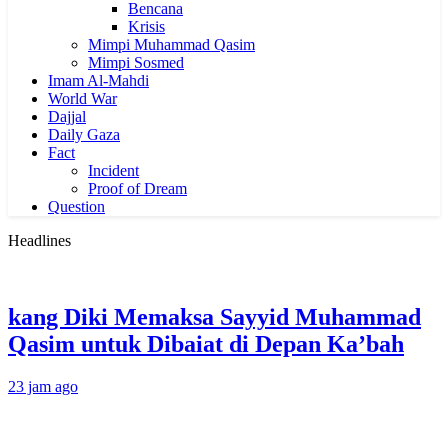
Bencana
Krisis
Mimpi Muhammad Qasim
Mimpi Sosmed
Imam Al-Mahdi
World War
Dajjal
Daily Gaza
Fact
Incident
Proof of Dream
Question
Headlines
kang Diki Memaksa Sayyid Muhammad
Qasim untuk Dibaiat di Depan Ka’bah
23 jam ago