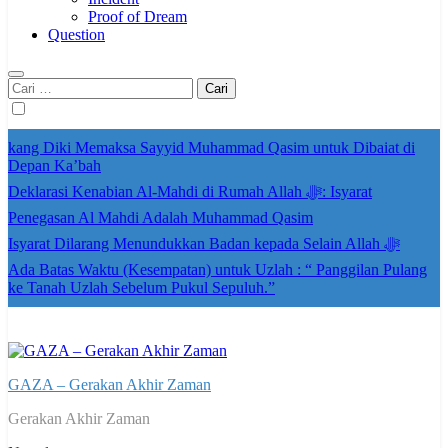
Proof of Dream
Question
Cari
untuk:
kang Diki Memaksa Sayyid Muhammad Qasim untuk Dibaiat di
Depan Ka’bah
Deklarasi Kenabian Al-Mahdi di Rumah Allah ﷻ: Isyarat
Penegasan Al Mahdi Adalah Muhammad Qasim
Isyarat Dilarang Menundukkan Badan kepada Selain Allah ﷻ
Ada Batas Waktu (Kesempatan) untuk Uzlah : “ Panggilan Pulang
ke Tanah Uzlah Sebelum Pukul Sepuluh.”
GAZA – Gerakan Akhir Zaman
Gerakan Akhir Zaman