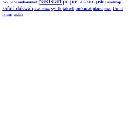
pakistan
perpustakaan
qasim
nabi muhammad
roadmap
nabi
safari dakwah
syirik
takwil
Umat
ulama
silaturahmi
tanah uzlah
umat
islam
uzlah