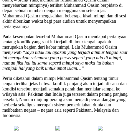
menyebarkan mimpinya) terlihat Muhammad Qasim berpidato di
depan sebuah mimbar dengan menggunakan setelan jas.
Muhammad Qasim mengisahkan beberapa kisah mimpi dan di sesi
akhir diberikan waktu bagi para audien untuk menyampaikan
pertanyaannya.
Pada kesempatan tersebut Muhammad Qasim mendapat pertanyaan
tentang konflik yang saat ini terjadi di timur tengah apakah
merupakan bagian dari kabar mimpi. Lalu Muhammad Qasim
menjawab
“saya tidak tau apakah yang terjadi ditimur tengah saat
ini merupakan sekenario yang persis seperti yang ada di mimpi,
namun jika hal itu sama seperti mimpi saya maka itu bukan
menjadi hal yang baik untuk umat islam…”
Perlu diketahui dalam mimpi Muhammad Qasim tentang timur
tengah terlihat jelas bahwa konflik panjang akan terjadi di sana dan
kondisi tersebut menjadi semakin parah dan menjalar sampai ke
wilayah asia. Pakistan dan India juga terseret dalam perang panjang
tersebut, Namun diujung perang akan menjadi pemandangan yang
berbeda sekaligus merupah sistem pemerintahan dunia dan
melibatkan negara – negara asia seperti Pakistan, Malaysia dan
Indonesia.
Share on
Post on X
Follow us