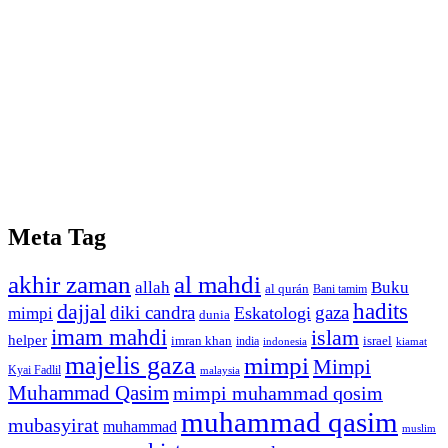
Meta Tag
akhir zaman
al mahdi
allah
Buku
al qurán
Bani tamim
dajjal
hadits
diki candra
gaza
Eskatologi
mimpi
dunia
imam mahdi
islam
helper
imran khan
israel
india
indonesia
kiamat
majelis gaza
mimpi
Mimpi
Kyai Fadlil
malaysia
Muhammad Qasim
mimpi muhammad qosim
muhammad qasim
mubasyirat
muhammad
muslim