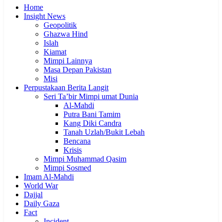
Home
Insight News
Geopolitik
Ghazwa Hind
Islah
Kiamat
Mimpi Lainnya
Masa Depan Pakistan
Misi
Perpustakaan Berita Langit
Seri Ta’bir Mimpi umat Dunia
Al-Mahdi
Putra Bani Tamim
Kang Diki Candra
Tanah Uzlah/Bukit Lebah
Bencana
Krisis
Mimpi Muhammad Qasim
Mimpi Sosmed
Imam Al-Mahdi
World War
Dajjal
Daily Gaza
Fact
Incident