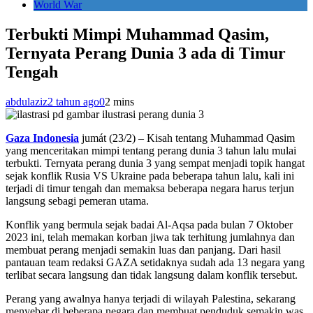
World War
Terbukti Mimpi Muhammad Qasim,
Ternyata Perang Dunia 3 ada di Timur
Tengah
abdulaziz
2 tahun ago
0
2 mins
gambar ilustrasi perang dunia 3
Gaza Indonesia
jumát (23/2) – Kisah tentang Muhammad Qasim
yang menceritakan mimpi tentang perang dunia 3 tahun lalu mulai
terbukti. Ternyata perang dunia 3 yang sempat menjadi topik hangat
sejak konflik Rusia VS Ukraine pada beberapa tahun lalu, kali ini
terjadi di timur tengah dan memaksa beberapa negara harus terjun
langsung sebagi pemeran utama.
Konflik yang bermula sejak badai Al-Aqsa pada bulan 7 Oktober
2023 ini, telah memakan korban jiwa tak terhitung jumlahnya dan
membuat perang menjadi semakin luas dan panjang. Dari hasil
pantauan team redaksi GAZA setidaknya sudah ada 13 negara yang
terlibat secara langsung dan tidak langsung dalam konflik tersebut.
Perang yang awalnya hanya terjadi di wilayah Palestina, sekarang
menyebar di beberapa negara dan membuat penduduk semakin was