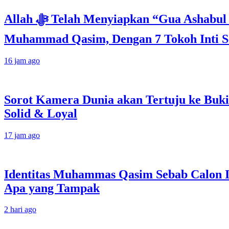
Allah ﷻ Telah Menyiapkan “Gua Ashabul Kahfi” Akhir Zaman Bagi Para Helper Muhammad Qasim, Kuncinya di Tangan
Muhammad Qasim, Dengan 7 Tokoh Inti Se
16 jam ago
Sorot Kamera Dunia akan Tertuju ke Buki
Solid & Loyal
17 jam ago
Identitas Muhammas Qasim Sebab Calon I
Apa yang Tampak
2 hari ago