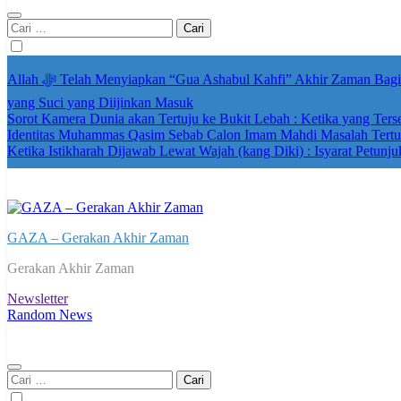
Cari
untuk:
Allah ﷻ Telah Menyiapkan “Gua Ashabul Kahfi” Akhir Zaman Bagi Para Helper Muhammad Qasim, Kuncinya di Tangan Muhammad Qasim, Dengan 7 Tokoh Inti Sebagai Porosnya dan Hanya Jiwa-jiwa
yang Suci yang Diijinkan Masuk
Sorot Kamera Dunia akan Tertuju ke Bukit Lebah : Ketika yang Ter
Identitas Muhammas Qasim Sebab Calon Imam Mahdi Masalah Tertut
Ketika Istikharah Dijawab Lewat Wajah (kang Diki) : Isyarat Petunju
GAZA – Gerakan Akhir Zaman
Gerakan Akhir Zaman
Newsletter
Random News
Cari
untuk: