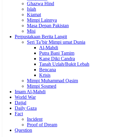
Ghazwa Hind
Islah
Kiamat
Mimpi Lainnya
Masa Depan Pakistan
Misi
Perpustakaan Berita Langit
Seri Ta’bir Mimpi umat Dunia
Al-Mahdi
Putra Bani Tamim
Kang Diki Candra
Tanah Uzlah/Bukit Lebah
Bencana
Krisis
Mimpi Muhammad Qasim
Mimpi Sosmed
Imam Al-Mahdi
World War
Dajjal
Daily Gaza
Fact
Incident
Proof of Dream
Question