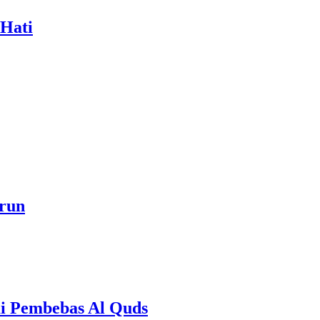
 Hati
a akan Menjadi Sebab Rahmat Allah ﷻ Turun
onesia Sebagai Pembebas Al Quds