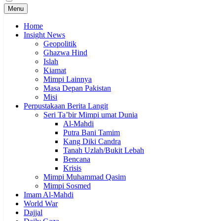
Menu
Home
Insight News
Geopolitik
Ghazwa Hind
Islah
Kiamat
Mimpi Lainnya
Masa Depan Pakistan
Misi
Perpustakaan Berita Langit
Seri Ta’bir Mimpi umat Dunia
Al-Mahdi
Putra Bani Tamim
Kang Diki Candra
Tanah Uzlah/Bukit Lebah
Bencana
Krisis
Mimpi Muhammad Qasim
Mimpi Sosmed
Imam Al-Mahdi
World War
Dajjal