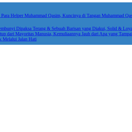
sembunyi Dipaksa Terang & Sebuah Barisan yang Diakui, Solid & Loya
up dari Mayoritas Manusia, Kemuliaannya Jauh dari Apa yang Tampa
k Melalui Jalan Hati