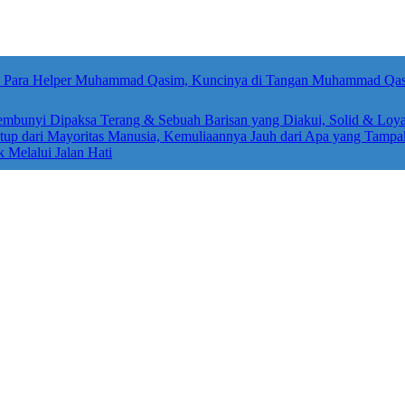
sembunyi Dipaksa Terang & Sebuah Barisan yang Diakui, Solid & Loya
up dari Mayoritas Manusia, Kemuliaannya Jauh dari Apa yang Tampa
k Melalui Jalan Hati