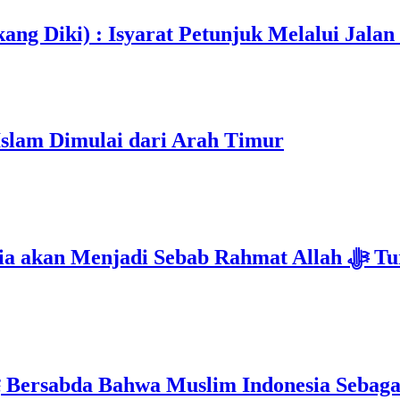
ang Diki) : Isyarat Petunjuk Melalui Jalan
Islam Dimulai dari Arah Timur
Isyarat Kebangkitan : Indonesia & Malaysi
Mimpi 5 Pemuda Palestina : Rasulullah ﷺ Bersabda Bahwa Muslim Ind