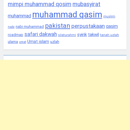
mimpi muhammad qosim
mubasyirat
muhammad qasim
muhammad
muslim
pakistan
perpustakaan
qasim
nabi muhammad
nabi
safari dakwah
syirik
takwil
roadmap
tanah uzlah
silaturahmi
Umat islam
ulama
uzlah
umat