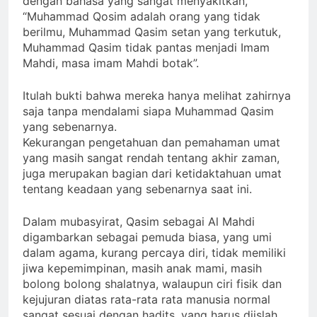
dengan bahasa yang sangat menyakitkan,
“Muhammad Qosim adalah orang yang tidak
berilmu, Muhammad Qasim setan yang terkutuk,
Muhammad Qasim tidak pantas menjadi Imam
Mahdi, masa imam Mahdi botak”.
Itulah bukti bahwa mereka hanya melihat zahirnya
saja tanpa mendalami siapa Muhammad Qasim
yang sebenarnya.
Kekurangan pengetahuan dan pemahaman umat
yang masih sangat rendah tentang akhir zaman,
juga merupakan bagian dari ketidaktahuan umat
tentang keadaan yang sebenarnya saat ini.
Dalam mubasyirat, Qasim sebagai Al Mahdi
digambarkan sebagai pemuda biasa, yang umi
dalam agama, kurang percaya diri, tidak memiliki
jiwa kepemimpinan, masih anak mami, masih
bolong bolong shalatnya, walaupun ciri fisik dan
kejujuran diatas rata-rata rata manusia normal
sangat sesuai dengan hadits, yang harus diislah