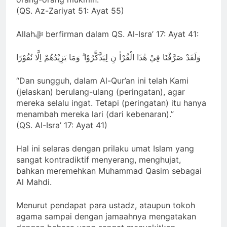
(QS. Az-Zariyat 51: Ayat 55)
Allahﷻ berfirman dalam QS. Al-Isra’ 17: Ayat 41:
وَلَقَدْ صَرَّفْنَا فِيْ هٰذَا الْقُرْاٰ نِ لِيَذَّكَّرُوْا ۗ وَمَا يَزِيْدُهُمْ اِلَّا نُفُوْرًا
“Dan sungguh, dalam Al-Qur’an ini telah Kami
(jelaskan) berulang-ulang (peringatan), agar
mereka selalu ingat. Tetapi (peringatan) itu hanya
menambah mereka lari (dari kebenaran).”
(QS. Al-Isra’ 17: Ayat 41)
Hal ini selaras dengan prilaku umat Islam yang
sangat kontradiktif menyerang, menghujat,
bahkan meremehkan Muhammad Qasim sebagai
Al Mahdi.
Menurut pendapat para ustadz, ataupun tokoh
agama sampai dengan jamaahnya mengatakan