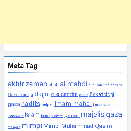
Meta Tag
akhir zaman
al mahdi
allah
al qurán
Bani tamim
dajjal
diki candra
Eskatologi
Buku mimpi
dunia
hadits
imam mahdi
gaza
helper
imran khan
india
majelis gaza
islam
israel
Kyai Fadlil
indonesia
kiamat
mimpi
Mimpi Muhammad Qasim
malaysia