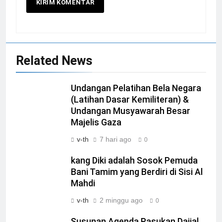
Related News
Undangan Pelatihan Bela Negara
(Latihan Dasar Kemiliteran) &
Undangan Musyawarah Besar
Majelis Gaza
v-th
7 hari ago
0
kang Diki adalah Sosok Pemuda
Bani Tamim yang Berdiri di Sisi Al
Mahdi
v-th
2 minggu ago
0
Susunan Agenda Pasukan Dajjal