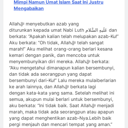
Mimpi Namun Umat Islam Saat Ini Justru
Mengabaikan
Allahﷻ menyebutkan azab yang
diturunkan kepada umat Nabi Luth عَلَیهِ‌ السَّلام dan
berkata: “Apakah kalian telah melupakan azab-Ku!”
Aku berkata: “Oh tidak, Allahﷻ telah sangat
marah!” Aku melihat orang-orang berlari kesana
kemari dengan panik, dan mencoba untuk
menyembunyikan diri mereka. Allahﷻ berkata:
“Aku mengetahui dimanapun kalian bersembunyi,
dan tidak ada seorangpun yang dapat
bersembunyi dari-Ku!” Lalu mereka mulaiberlarian
ke arah lainnya, dan Allahﷻ berkata lagi
dengan kata-kata yang sama. Setelah melihat ini
semua, akupun mulai berlari untuk bersembunyi,
aku berkata: “Ini tidak baik. Saat Allahﷻ menjadi
marah, maka tidak ada seorangpun atau apapun
yang dapat menghentikan azab-Nya.Lebih baik
pergi menjauh dan mencari tempat yang aman.”