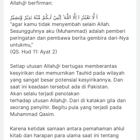
Allahﷻ berfirman:
اَ لَّا تَعْبُدُوْۤا اِلَّا اللّٰهَ ۗ اِنَّنِيْ لَـكُمْ مِّنْهُ نَذِيْرٌ وَّبَشِيْرٌ
“agar kamu tidak menyembah selain Allah.
Sesungguhnya aku (Muhammad) adalah pemberi
peringatan dan pembawa berita gembira dari-Nya
untukmu,”
(QS. Hud 11: Ayat 2)
Setiap utusan Allahﷻ bertugas memberantas
kesyirikan dan memurnikan Tauhid pada wilayah
yang sangat besar potensial kesyirikannya. Dan
saat ini keadaan tersebut ada di Pakistan.
Akan selalu terjadi penolakan
terhadap utusan Allahﷻ. Dari di katakan gila dan
seorang penyihir. Begitu pula yang terjadi pada
Muhammad Qasim.
Karena ketidak samaan antara pemahaman ahlul
kitab dan harapan para ulama saat ini tentang