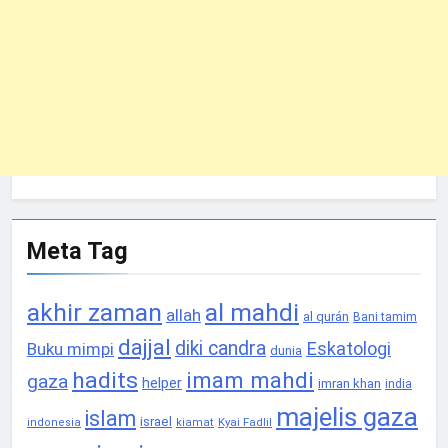
Meta Tag
akhir zaman
al mahdi
allah
al qurán
Bani tamim
dajjal
diki candra
Eskatologi
Buku mimpi
dunia
hadits
imam mahdi
gaza
helper
imran khan
india
majelis gaza
islam
israel
Kyai Fadlil
indonesia
kiamat