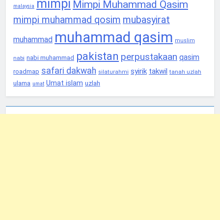
mimpi
Mimpi Muhammad Qasim
malaysia
mimpi muhammad qosim
mubasyirat
muhammad qasim
muhammad
muslim
pakistan
perpustakaan
qasim
nabi muhammad
nabi
safari dakwah
syirik
takwil
roadmap
tanah uzlah
silaturahmi
Umat islam
ulama
uzlah
umat