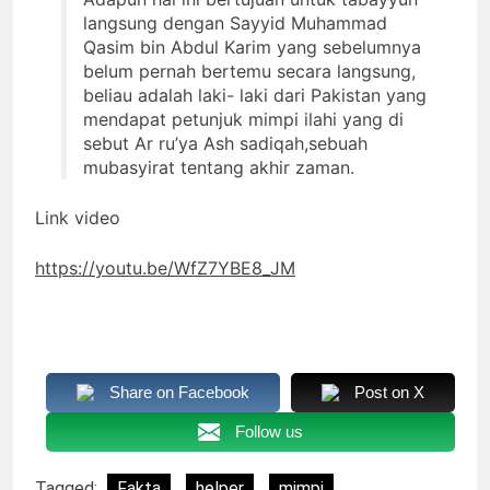
langsung dengan Sayyid Muhammad
Qasim bin Abdul Karim yang sebelumnya
belum pernah bertemu secara langsung,
beliau adalah laki- laki dari Pakistan yang
mendapat petunjuk mimpi ilahi yang di
sebut Ar ru’ya Ash sadiqah,sebuah
mubasyirat tentang akhir zaman.
Link video
https://youtu.be/WfZ7YBE8_JM
Share on Facebook
Post on X
Follow us
Tagged:
Fakta
helper
mimpi