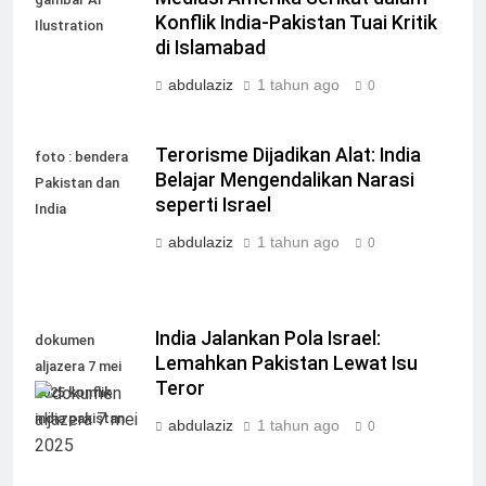
Konflik India-Pakistan Tuai Kritik
Ilustration
di Islamabad
abdulaziz
1 tahun ago
0
Terorisme Dijadikan Alat: India
foto : bendera
Belajar Mengendalikan Narasi
Pakistan dan
seperti Israel
India
abdulaziz
1 tahun ago
0
India Jalankan Pola Israel:
dokumen
Lemahkan Pakistan Lewat Isu
aljazera 7 mei
Teror
2025 konflik
india pakistan
abdulaziz
1 tahun ago
0