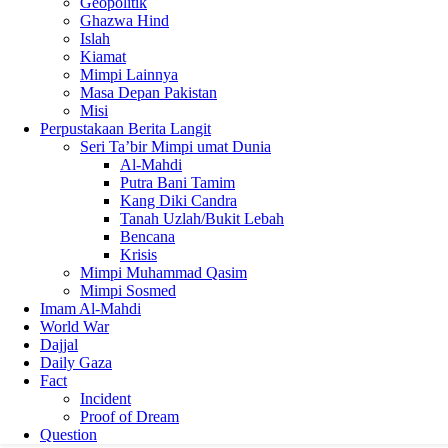
Geopolitik
Ghazwa Hind
Islah
Kiamat
Mimpi Lainnya
Masa Depan Pakistan
Misi
Perpustakaan Berita Langit
Seri Ta’bir Mimpi umat Dunia
Al-Mahdi
Putra Bani Tamim
Kang Diki Candra
Tanah Uzlah/Bukit Lebah
Bencana
Krisis
Mimpi Muhammad Qasim
Mimpi Sosmed
Imam Al-Mahdi
World War
Dajjal
Daily Gaza
Fact
Incident
Proof of Dream
Question