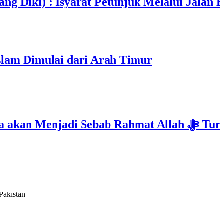
ng Diki) : Isyarat Petunjuk Melalui Jalan 
slam Dimulai dari Arah Timur
Isyarat Kebangkitan : Indonesia & Malaysia akan Me
akistan