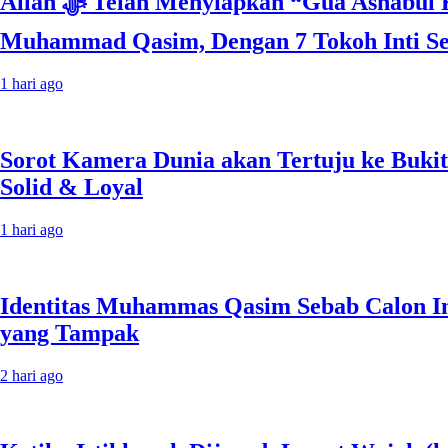
Allah ﷻ Telah Menyiapkan “Gua Ashabul Kahfi” Akhir Zaman Bagi Para Helper Muhammad Qasim, Kuncinya di Tangan
Muhammad Qasim, Dengan 7 Tokoh Inti Seb
1 hari ago
Sorot Kamera Dunia akan Tertuju ke Bukit
Solid & Loyal
1 hari ago
Identitas Muhammas Qasim Sebab Calon I
yang Tampak
2 hari ago