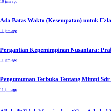
10 jam ago
Ada Batas Waktu (Kesempatan) untuk Uzlah
11 jam ago
Pergantian Kepemimpinan Nusantara: Prabo
11 jam ago
Pengumuman Terbuka Tentang Mimpi Sdr Ju
11 jam ago