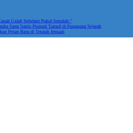
 Tanah Uzlah Sebelum Pukul Sepuluh.”
dra Sang Satrio Piningit Tampil di Panggung Sejarah
akan Pesan Baru di Tengah Jemaah