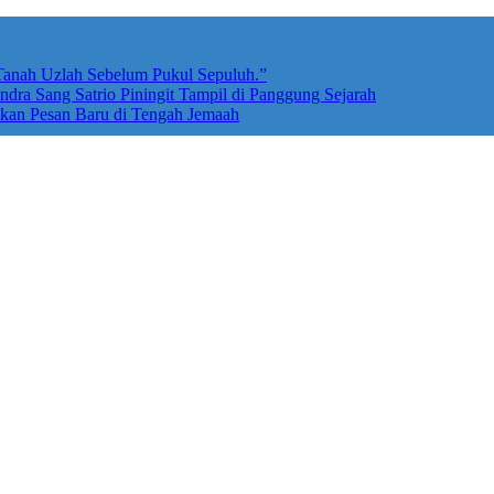
 Tanah Uzlah Sebelum Pukul Sepuluh.”
dra Sang Satrio Piningit Tampil di Panggung Sejarah
akan Pesan Baru di Tengah Jemaah