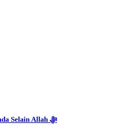
Isyarat Dilarang Menundukkan Badan kepada Selain Allah ﷻ