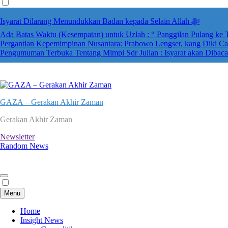
Isyarat Dilarang Menundukkan Badan kepada Selain Allah ﷻ
Ada Batas Waktu (Kesempatan) untuk Uzlah : “ Panggilan Pulang ke
Pergantian Kepemimpinan Nusantara: Prabowo Lengser, kang Diki Can
Pengumuman Terbuka Tentang Mimpi Sdr Julian : Isyarat akan Dibac
GAZA – Gerakan Akhir Zaman
Gerakan Akhir Zaman
Newsletter
Random News
Menu
Home
Insight News