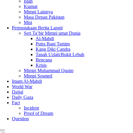
Islah
Kiamat
Mimpi Lainnya
Masa Depan Pakistan
Misi
Perpustakaan Berita Langit
Seri Ta’bir Mimpi umat Dunia
Al-Mahdi
Putra Bani Tamim
Kang Diki Candra
Tanah Uzlah/Bukit Lebah
Bencana
Krisis
Mimpi Muhammad Qasim
Mimpi Sosmed
Imam Al-Mahdi
World War
Dajjal
Daily Gaza
Fact
Incident
Proof of Dream
Question