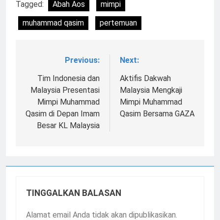
Tagged:
Abah Aos
mimpi
muhammad qasim
pertemuan
Previous:
Next:
Navigasi
pos
Tim Indonesia dan
Aktifis Dakwah
Malaysia Presentasi
Malaysia Mengkaji
Mimpi Muhammad
Mimpi Muhammad
Qasim di Depan Imam
Qasim Bersama GAZA
Besar KL Malaysia
TINGGALKAN BALASAN
Alamat email Anda tidak akan dipublikasikan.