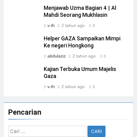
Menjawab Uzma Bagian 4 || Al
Mahdi Seorang Mukhlasin
v-th
2 tahun ago
0
Helper GAZA Sampaikan Mimpi
Ke negeri Hongkong
abdulaziz
2 tahun ago
0
Kajian Terbuka Umum Majelis
Gaza
v-th
2 tahun ago
0
Pencarian
Cari