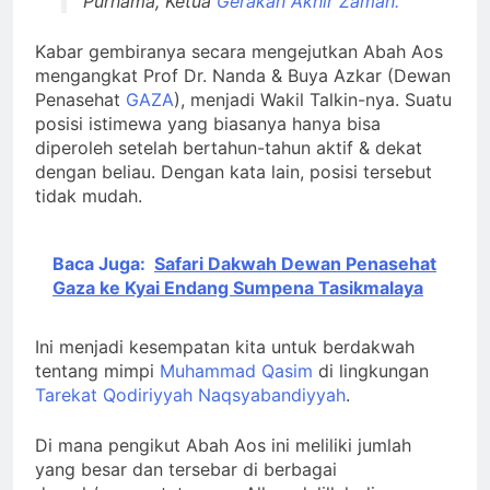
Purnama, Ketua
Gerakan Akhir Zaman.
Kabar gembiranya secara mengejutkan Abah Aos
mengangkat Prof Dr. Nanda & Buya Azkar (Dewan
Penasehat
GAZA
), menjadi Wakil Talkin-nya. Suatu
posisi istimewa yang biasanya hanya bisa
diperoleh setelah bertahun-tahun aktif & dekat
dengan beliau. Dengan kata lain, posisi tersebut
tidak mudah.
Baca Juga:
Safari Dakwah Dewan Penasehat
Gaza ke Kyai Endang Sumpena Tasikmalaya
Ini menjadi kesempatan kita untuk berdakwah
tentang mimpi
Muhammad Qasim
di lingkungan
Tarekat Qodiriyyah Naqsyabandiyyah
.
Di mana pengikut Abah Aos ini meliliki jumlah
yang besar dan tersebar di berbagai