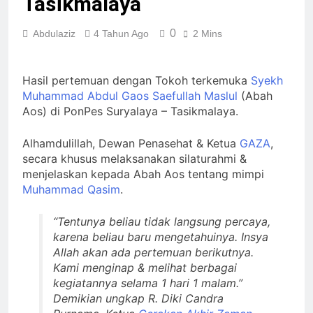
Tasikmalaya
Ada Batas Waktu
(Kesempatan) untuk
0
Abdulaziz
4 Tahun Ago
2 Mins
Uzlah : “ Panggilan
2 Hari Ago
Pulang ke Tanah
Pergantian
Uzlah Sebelum Pukul
Kepemimpinan
Sepuluh.”
Hasil pertemuan dengan Tokoh terkemuka
Syekh
Nusantara: Prabowo
2 Hari Ago
Muhammad Abdul Gaos Saefullah Maslul
(Abah
Lengser, kang Diki
Pengumuman
Aos) di PonPes Suryalaya – Tasikmalaya.
Candra Sang Satrio
Terbuka Tentang
Piningit Tampil di
Mimpi Sdr Julian :
2 Hari Ago
Panggung Sejarah
Alhamdulillah, Dewan Penasehat & Ketua
GAZA
,
Isyarat akan
Allah ﷻ Telah
Dibacakan Pesan
secara khusus melaksanakan silaturahmi &
Baru di Tengah
menjelaskan kepada Abah Aos tentang mimpi
Menyiapkan “Gua
Jemaah
Ashabul Kahfi” Akhir
Muhammad Qasim
.
3 Hari Ago
Zaman Bagi Para
Helper Muhammad
“Tentunya beliau tidak langsung percaya,
Qasim, Kuncinya di
karena beliau baru mengetahuinya. Insya
Tangan Muhammad
Allah akan ada pertemuan berikutnya.
Qasim, Dengan 7
Kami menginap & melihat berbagai
Tokoh Inti Sebagai
Porosnya dan Hanya
kegiatannya selama 1 hari 1 malam.”
Jiwa-jiwa yang Suci
Demikian ungkap R. Diki Candra
yang Diijinkan Masuk