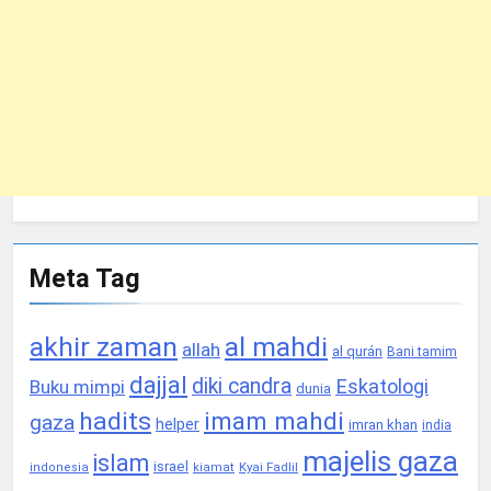
Meta Tag
akhir zaman
al mahdi
allah
al qurán
Bani tamim
dajjal
diki candra
Eskatologi
Buku mimpi
dunia
hadits
imam mahdi
gaza
helper
imran khan
india
majelis gaza
islam
israel
Kyai Fadlil
indonesia
kiamat