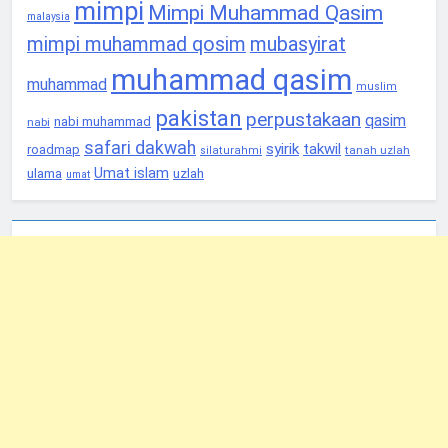
mimpi
Mimpi Muhammad Qasim
malaysia
mimpi muhammad qosim
mubasyirat
muhammad qasim
muhammad
muslim
pakistan
perpustakaan
qasim
nabi muhammad
nabi
safari dakwah
syirik
takwil
roadmap
tanah uzlah
silaturahmi
Umat islam
ulama
uzlah
umat