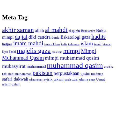
Meta Tag
akhir zaman
al mahdi
allah
Buku
al qurán
Bani tamim
dajjal
hadits
diki candra
gaza
Eskatologi
mimpi
dunia
imam mahdi
islam
helper
imran khan
israel
india
indonesia
kiamat
majelis gaza
mimpi
Mimpi
Kyai Fadlil
malaysia
Muhammad Qasim
mimpi muhammad qosim
muhammad qasim
mubasyirat
muhammad
muslim
pakistan
perpustakaan
qasim
nabi muhammad
roadmap
nabi
safari dakwah
syirik
takwil
Umat
ulama
silaturahmi
tanah uzlah
umat
islam
uzlah