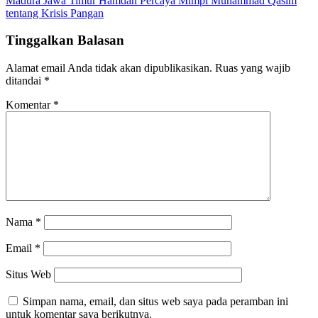
Madura Jawa Timur Hamdan Percaya Mimpi Muhammad Qasim
tentang Krisis Pangan
Tinggalkan Balasan
Alamat email Anda tidak akan dipublikasikan.
Ruas yang wajib
ditandai
*
Komentar
*
Nama
*
Email
*
Situs Web
Simpan nama, email, dan situs web saya pada peramban ini
untuk komentar saya berikutnya.