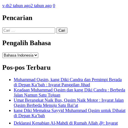
v-th
2 tahun ago
2 tahun ago
0
Pencarian
Cari
untuk:
Pengalih Bahasa
Pengalih
Bahasa
Pos-pos Terbaru
Muhammad Qasim, kang Diki Candra dan Pemimpi Berada
di Depan Ka’bah : Isyarat Panggilan Jihad
Keadaan Muhammad Qasim dan kang Diki Candra : Berbeda
Jalan Namun Satu Tujuan
Umat Berangkat Naik Bus, Qasim Naik Motor : Isyarat Jalan
Qasim Berbeda Menuju Satu Bai’at
kang Diki Memaksa Sayyid Muhammad Qasim untuk Dibaiat
di Depan Ka’bah
Deklarasi Kenabian Al-Mahdi di Rumah Allah ﷻ: Isyarat