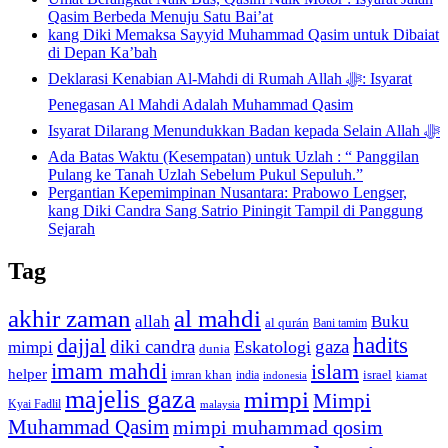
Qasim Berbeda Menuju Satu Bai’at
kang Diki Memaksa Sayyid Muhammad Qasim untuk Dibaiat
di Depan Ka’bah
Deklarasi Kenabian Al-Mahdi di Rumah Allah ﷻ: Isyarat
Penegasan Al Mahdi Adalah Muhammad Qasim
Isyarat Dilarang Menundukkan Badan kepada Selain Allah ﷻ
Ada Batas Waktu (Kesempatan) untuk Uzlah : “ Panggilan
Pulang ke Tanah Uzlah Sebelum Pukul Sepuluh.”
Pergantian Kepemimpinan Nusantara: Prabowo Lengser,
kang Diki Candra Sang Satrio Piningit Tampil di Panggung
Sejarah
Tag
akhir zaman
al mahdi
allah
Buku
al qurán
Bani tamim
dajjal
hadits
diki candra
gaza
Eskatologi
mimpi
dunia
imam mahdi
islam
helper
imran khan
israel
india
indonesia
kiamat
majelis gaza
mimpi
Mimpi
Kyai Fadlil
malaysia
Muhammad Qasim
mimpi muhammad qosim