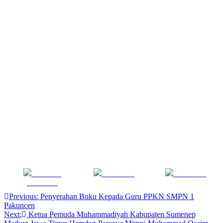
Share on
Post on X
Follow us
Facebook
Navigasi
Previous:
Penyerahan Buku Kepada Guru PPKN SMPN 1
Pakuncen
pos
Next:
Ketua Pemuda Muhammadiyah Kabupaten Sumenep