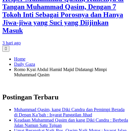
Tangan Muhammad Qasim, Dengan 7
Tokoh Inti Sebagai Porosnya dan Hanya
Jiwa-jiwa yang Suci yang Diijinkan
Masuk
3 hari ago
Home
Daily Gaza
Romo Kyai Abdul Hamid Majid Didatangi Mimpi
Muhammad Qasim
Postingan Terbaru
Muhammad Qasim, kang Diki Candra dan Pemimpi Berada
di Depan Ka’bah : Isyarat Panggilan Jihad
Keadaan Muhammad Qasim dan kang Diki Candra : Berbeda
Jalan Namun Satu Tujuan
Umat Berangkat Naik Bus, Qasim Naik Motor : Isyarat Jalan