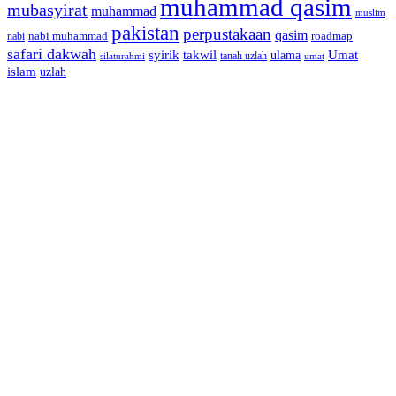
muhammad qasim
mubasyirat
muhammad
muslim
pakistan
perpustakaan
qasim
nabi muhammad
roadmap
nabi
safari dakwah
syirik
takwil
Umat
ulama
silaturahmi
tanah uzlah
umat
islam
uzlah