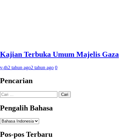
Kajian Terbuka Umum Majelis Gaza
v-th
2 tahun ago
2 tahun ago
0
Pencarian
Cari
untuk:
Pengalih Bahasa
Pengalih
Bahasa
Pos-pos Terbaru