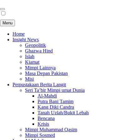
Menu
Home
Insight News
Geopolitik
Ghazwa Hind
Islah
Kiamat
Mimpi Lainnya
Masa Depan Pakistan
Misi
Perpustakaan Berita Langit
Seri Ta’bir Mimpi umat Dunia
Al-Mahdi
Putra Bani Tamim
Kang Diki Candra
Tanah Uzlah/Bukit Lebah
Bencana
Krisis
Mimpi Muhammad Qasim
Mimpi Sosmed