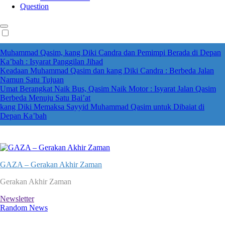
Question
Muhammad Qasim, kang Diki Candra dan Pemimpi Berada di Depan
Ka’bah : Isyarat Panggilan Jihad
Keadaan Muhammad Qasim dan kang Diki Candra : Berbeda Jalan
Namun Satu Tujuan
Umat Berangkat Naik Bus, Qasim Naik Motor : Isyarat Jalan Qasim
Berbeda Menuju Satu Bai’at
kang Diki Memaksa Sayyid Muhammad Qasim untuk Dibaiat di
Depan Ka’bah
GAZA – Gerakan Akhir Zaman
Gerakan Akhir Zaman
Newsletter
Random News