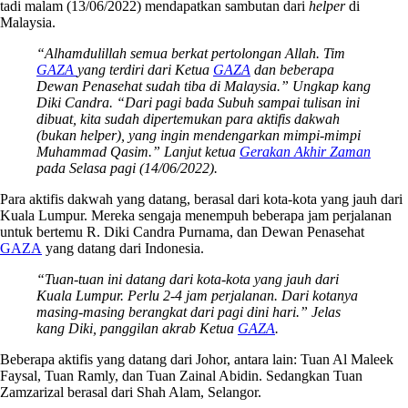
tadi malam (13/06/2022) mendapatkan sambutan dari
helper
di
Malaysia.
“Alhamdulillah semua berkat pertolongan Allah. Tim
GAZA
yang terdiri dari Ketua
GAZA
dan beberapa
Dewan Penasehat sudah tiba di Malaysia.” Ungkap kang
Diki Candra. “Dari pagi bada Subuh sampai tulisan ini
dibuat, kita sudah dipertemukan para aktifis dakwah
(bukan helper), yang ingin mendengarkan mimpi-mimpi
Muhammad Qasim.” Lanjut ketua
Gerakan Akhir Zaman
pada Selasa pagi (14/06/2022).
Para aktifis dakwah yang datang, berasal dari kota-kota yang jauh dari
Kuala Lumpur. Mereka sengaja menempuh beberapa jam perjalanan
untuk bertemu R. Diki Candra Purnama, dan Dewan Penasehat
GAZA
yang datang dari Indonesia.
“Tuan-tuan ini datang dari kota-kota yang jauh dari
Kuala Lumpur. Perlu 2-4 jam perjalanan. Dari kotanya
masing-masing berangkat dari pagi dini hari.” Jelas
kang Diki, panggilan akrab Ketua
GAZA
.
Beberapa aktifis yang datang dari Johor, antara lain: Tuan Al Maleek
Faysal, Tuan Ramly, dan Tuan Zainal Abidin. Sedangkan Tuan
Zamzarizal berasal dari Shah Alam, Selangor.