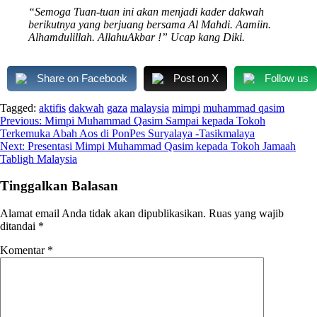
“Semoga Tuan-tuan ini akan menjadi kader dakwah
berikutnya yang berjuang bersama Al Mahdi. Aamiin.
Alhamdulillah. AllahuAkbar !” Ucap kang Diki.
Share on Facebook
Post on X
Follow us
Tagged:
aktifis
dakwah
gaza
malaysia
mimpi
muhammad qasim
Navigasi
Previous:
Mimpi Muhammad Qasim Sampai kepada Tokoh
Terkemuka Abah Aos di PonPes Suryalaya -Tasikmalaya
pos
Next:
Presentasi Mimpi Muhammad Qasim kepada Tokoh Jamaah
Tabligh Malaysia
Tinggalkan Balasan
Alamat email Anda tidak akan dipublikasikan.
Ruas yang wajib
ditandai
*
Komentar
*