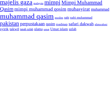
majelis gaza
mimpi
Mimpi Muhammad
malaysia
Qasim
mimpi muhammad qosim
mubasyirat
muhammad
muhammad qasim
nabi muhammad
muslim
nabi
pakistan
perpustakaan
safari dakwah
qasim
roadmap
silaturahmi
syirik
takwil
Umat islam
ulama
uzlah
tanah uzlah
umat