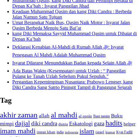
Muhammad Qasim, kang Diki Candra dan Pemimpi Berada di
Depan Ka’bah : Isyarat Panggilan Jihad
Keadaan Muhammad Qasim dan kang Diki Candra : Berbeda
Jalan Namun Satu Tujuan
Umat Berangkat Naik Bus, Qasim Naik Motor : Isyarat Jalan
Qasim Berbeda Menuju Satu Bai’at
kang Diki Memaksa Sayyid Muhammad Qasim untuk Dibaiat di
Depan Ka’bah
Deklarasi Kenabian Al-Mahdi di Rumah Allah ﷻ: Isyarat
Penegasan Al Mahdi Adalah Muhammad Qasim
Isyarat Dilarang Menundukkan Badan kepada Selain Allah ﷻ
Ada Batas Waktu (Kesempatan) untuk Uzlah : “ Panggilan
Pulang ke Tanah Uzlah Sebelum Pukul Sepuluh.”
Pergantian Kepemimpinan Nusantara: Prabowo Lengser, kang
Diki Candra Sang Satrio Piningit Tampil di Panggung Sejarah
Tag
akhir zaman
al mahdi
allah
Buku
al qurán
Bani tamim
dajjal
hadits
diki candra
gaza
Eskatologi
mimpi
helper
dunia
imam mahdi
islam
imran khan
israel
india
indonesia
kiamat
Kyai Fadlil