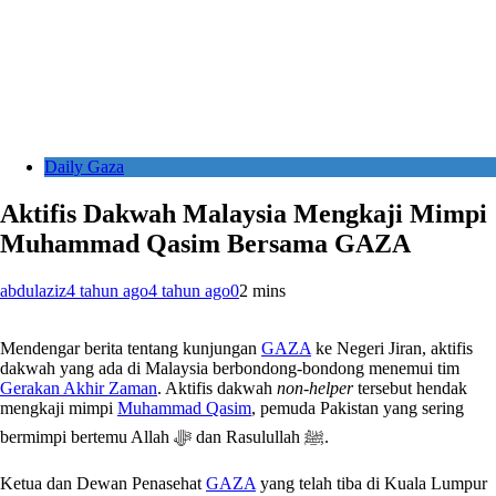
Daily Gaza
Aktifis Dakwah Malaysia Mengkaji Mimpi
Muhammad Qasim Bersama GAZA
abdulaziz
4 tahun ago
4 tahun ago
0
2 mins
Mendengar berita tentang kunjungan
GAZA
ke Negeri Jiran, aktifis
dakwah yang ada di Malaysia berbondong-bondong menemui tim
Gerakan Akhir Zaman
. Aktifis dakwah
non-helper
tersebut hendak
mengkaji mimpi
Muhammad Qasim
, pemuda Pakistan yang sering
bermimpi bertemu Allah ﷻ dan Rasulullah ﷺ.
Ketua dan Dewan Penasehat
GAZA
yang telah tiba di Kuala Lumpur