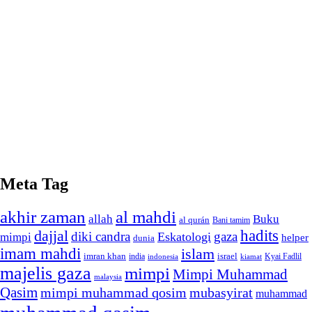
Meta Tag
akhir zaman
al mahdi
allah
Buku
al qurán
Bani tamim
dajjal
hadits
diki candra
gaza
Eskatologi
mimpi
helper
dunia
imam mahdi
islam
imran khan
israel
india
indonesia
kiamat
Kyai Fadlil
majelis gaza
mimpi
Mimpi Muhammad
malaysia
Qasim
mimpi muhammad qosim
mubasyirat
muhammad