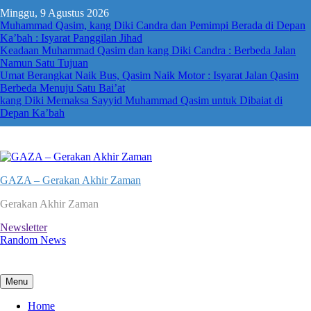
Skip
Minggu, 9 Agustus 2026
to
Muhammad Qasim, kang Diki Candra dan Pemimpi Berada di Depan
content
Ka’bah : Isyarat Panggilan Jihad
Keadaan Muhammad Qasim dan kang Diki Candra : Berbeda Jalan
Namun Satu Tujuan
Umat Berangkat Naik Bus, Qasim Naik Motor : Isyarat Jalan Qasim
Berbeda Menuju Satu Bai’at
kang Diki Memaksa Sayyid Muhammad Qasim untuk Dibaiat di
Depan Ka’bah
GAZA – Gerakan Akhir Zaman
Gerakan Akhir Zaman
Newsletter
Random News
Menu
Home