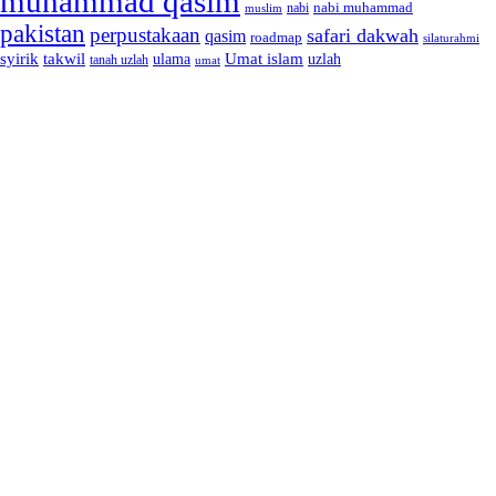
muhammad qasim
nabi muhammad
muslim
nabi
pakistan
perpustakaan
safari dakwah
qasim
roadmap
silaturahmi
syirik
takwil
Umat islam
ulama
uzlah
tanah uzlah
umat