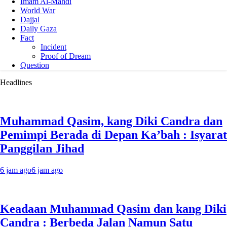
Imam Al-Mahdi
World War
Dajjal
Daily Gaza
Fact
Incident
Proof of Dream
Question
Headlines
Muhammad Qasim, kang Diki Candra dan
Pemimpi Berada di Depan Ka’bah : Isyarat
Panggilan Jihad
6 jam ago
6 jam ago
Keadaan Muhammad Qasim dan kang Diki
Candra : Berbeda Jalan Namun Satu