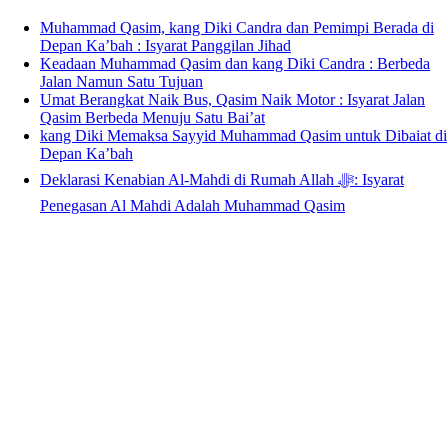
Muhammad Qasim, kang Diki Candra dan Pemimpi Berada di
Depan Ka’bah : Isyarat Panggilan Jihad
Keadaan Muhammad Qasim dan kang Diki Candra : Berbeda
Jalan Namun Satu Tujuan
Umat Berangkat Naik Bus, Qasim Naik Motor : Isyarat Jalan
Qasim Berbeda Menuju Satu Bai’at
kang Diki Memaksa Sayyid Muhammad Qasim untuk Dibaiat di
Depan Ka’bah
Deklarasi Kenabian Al-Mahdi di Rumah Allah ﷻ: Isyarat
Penegasan Al Mahdi Adalah Muhammad Qasim