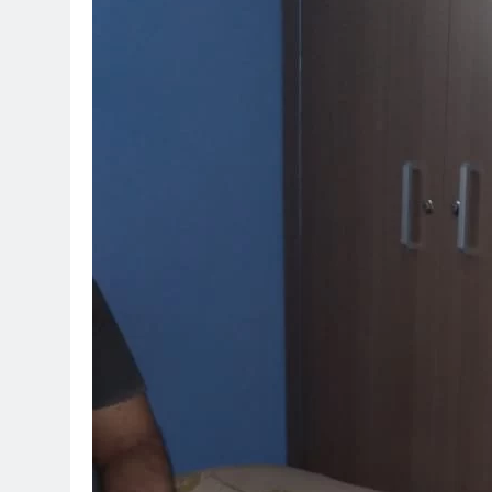
Sorot Kamera Dunia
Solid & Loyal
2 Hari Ago
Identitas Muhammas Qas
Apa yang Tampak
3 Hari Ago
Ketika Istikharah 
3 Hari Ago