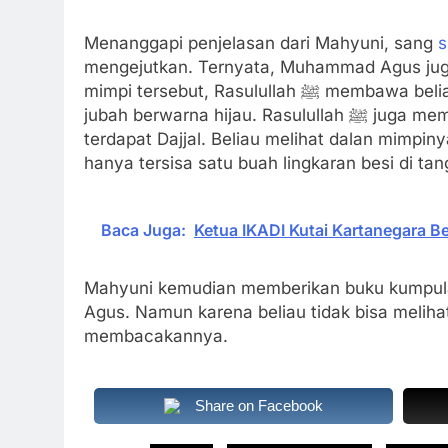
Menanggapi penjelasan dari Mahyuni, sang
s
mengejutkan. Ternyata, Muhammad Agus juga 
mimpi tersebut, Rasulullah ﷺ membawa beliau bertemu dengan Imam Mahdi yang mengenakan
jubah berwarna hijau. Rasulullah ﷺ juga membawa beliau ke sebuah gua yang di dalamnya
terdapat Dajjal. Beliau melihat dalan mimpiny
hanya tersisa satu buah lingkaran besi di tang
Baca Juga:
Ketua IKADI Kutai Kartanegara
Mahyuni kemudian memberikan buku kumpu
Agus. Namun karena beliau tidak bisa melihat
membacakannya.
Share on Facebook