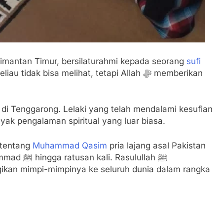
limantan Timur, bersilaturahmi kepada seorang
sufi
 bisa melihat, tetapi Allah ﷻ memberikan
di Tenggarong. Lelaki yang telah mendalami kesufian
nyak pengalaman spiritual yang luar biasa.
 tentang
Muhammad Qasim
pria lajang asal Pakistan
sulullah ﷺ
kan mimpi-mimpinya ke seluruh dunia dalam rangka