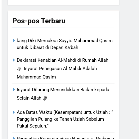
sa Terang & Sebuah Barisan yang Diakui,
Bahasa
Pos-pos Terbaru
liaannya Jauh dari
kang Diki Memaksa Sayyid Muhammad Qasim
n Hati
untuk Dibaiat di Depan Ka’bah
Deklarasi Kenabian Al-Mahdi di Rumah Allah
ﷻ: Isyarat Penegasan Al Mahdi Adalah
Muhammad Qasim
Isyarat Dilarang Menundukkan Badan kepada
Selain Allah ﷻ
Ada Batas Waktu (Kesempatan) untuk Uzlah : “
Panggilan Pulang ke Tanah Uzlah Sebelum
Pukul Sepuluh.”
Pergantian Kepemimpinan Nusantara: Prabowo