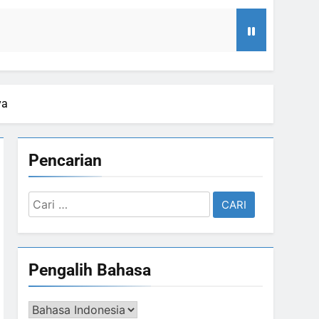
negasan Al Mahdi Adalah Muhammad Qasim
ya
 Sebelum Pukul Sepuluh.”
Pencarian
trio Piningit Tampil di Panggung
Cari
untuk:
esan Baru di Tengah Jemaah
Pengalih Bahasa
Suci yang Diijinkan Masuk
Pengalih