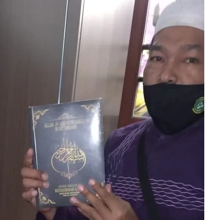
 akan Tertuju ke Bukit Lebah : Ketika yang Tersembunyi Dipak
im Sebab Calon Imam Mahdi Masalah Tertutup dari Mayoritas Manusia, Kemu
Dijawab Lewat Wajah (kang Diki) : Isyarat Petunjuk Melalui Jala