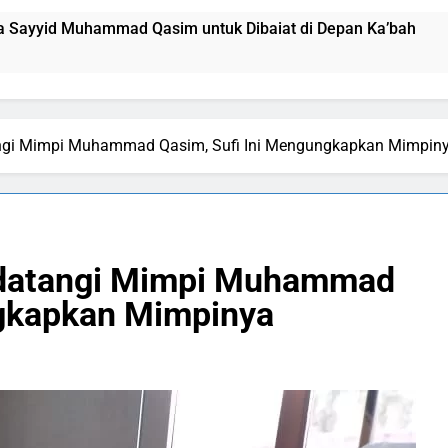
a Sayyid Muhammad Qasim untuk Dibaiat di Depan Ka’bah
Deklarasi Kenabian Al-Mahdi di Rumah Allah ﷻ: Isyarat Pe
angi Mimpi Muhammad Qasim, Sufi Ini Mengungkapkan Mimpin
Isyarat Dilarang Menundukkan Badan kepada Selain Allah ﷻ
Kesempatan) untuk Uzlah : “ Panggilan Pulang ke Tanah Uzlah
mpinan Nusantara: Prabowo Lengser, kang Diki Candra Sang Sa
idatangi Mimpi Muhammad
ngkapkan Mimpinya
umuman Terbuka Tentang Mimpi Sdr Julian : Isyarat akan Dibacakan P
n 7 Tokoh Inti Sebagai Porosnya dan Hanya Jiwa-jiwa yang 