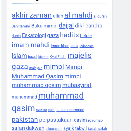
akhir zaman
al mahdi
allah
al qurán
dajjal
diki candra
Buku mimpi
Bani tamim
hadits
gaza
Eskatologi
helper
dunia
imam mahdi
imran khan
india
indonesia
majelis
islam
israel
Kyai Fadlil
kiamat
gaza
mimpi
Mimpi
malaysia
Muhammad Qasim
mimpi
muhammad qosim
mubasyirat
muhammad
muhammad
qasim
nabi muhammad
nabi
muslim
pakistan
perpustakaan
qasim
roadmap
safari dakwah
syirik
takwil
tanah uzlah
silaturahmi