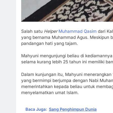
Salah satu
Helper
Muhammad Qasim
dari Ka
yang bernama Muhammad Agus. Meskipun beliau tidak
pandangan hati yang tajam.
Mahyuni mengunjungi beliau di kediamannya 
selama kurang lebih 25 tahun ini memiliki ba
Dalam kunjungan itu, Mahyuni menerangkan
yang bermimpi berjumpa dengan Nabi Muhammad ﷺ hingga ratusan kali. Ra
memerintahkan kepada beliau untuk membagi
menyelamatkan umat Islam.
Baca Juga:
Sang Penghimpun Dunia