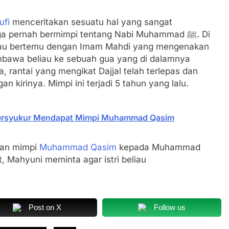
ufi
menceritakan sesuatu hal yang sangat
pernah bermimpi tentang Nabi Muhammad ﷺ. Di
a, rantai yang mengikat Dajjal telah terlepas dan
an kirinya. Mimpi ini terjadi 5 tahun yang lalu.
 Bersyukur Mendapat Mimpi Muhammad Qasim
lan mimpi
Muhammad Qasim
kepada Muhammad
, Mahyuni meminta agar istri beliau
Post on X
Follow us