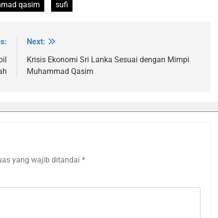
mad qasim
sufi
s:
Next:
il
Krisis Ekonomi Sri Lanka Sesuai dengan Mimpi
ah
Muhammad Qasim
uas yang wajib ditandai
*