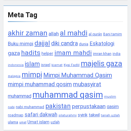
Meta Tag
akhir zaman
al mahdi
allah
al qurán
Bani tamim
dajjal
diki candra
Eskatologi
Buku mimpi
dunia
hadits
imam mahdi
gaza
helper
imran khan
india
majelis gaza
islam
israel
Kyai Fadlil
indonesia
kiamat
mimpi
Mimpi Muhammad Qasim
malaysia
mimpi muhammad qosim
mubasyirat
muhammad qasim
muhammad
muslim
pakistan
perpustakaan
qasim
nabi muhammad
nabi
safari dakwah
syirik
takwil
roadmap
tanah uzlah
silaturahmi
Umat islam
ulama
uzlah
umat