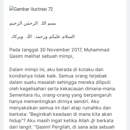
Dipaksa Terang & Sebuah
Identitas Muhammas
jiwa yang Suci yang Diijinkan
Barisan yang Diakui, Solid &
Qasim Sebab Calon
Masuk
Loyal
Imam Mahdi Masalah
2 Hari Ago
Tertutup dari
بسم اللہ الرحمٰن الرحیم
Ketika Istikharah
Mayoritas Manusia,
Dijawab Lewat Wajah
Kemuliaannya Jauh
(kang Diki) : Isyarat
السلام علیکم ورحمتہ اللہ وبرکاتہ
2 Hari Ago
dari Apa yang
Petunjuk Melalui
Cahaya dari Timur:
Tampak
Jalan Hati
Isyarat Kebangkitan
Pada tanggal 30 November 2017, Muhammad
Islam Dimulai dari
Qasim melihat sebuah mimpi,
3 Hari Ago
Arah Timur
Isyarat Kebangkitan :
Indonesia & Malaysia
Dalam mimpi ini, aku berada di kotaku dan
akan Menjadi Sebab
kondisinya tidak baik. Semua orang terjebak
3 Hari Ago
Rahmat Allah ﷻ
dalam suatu masalah sehingga mereka diliputi
oleh kegelisahan serta kekacauan dimana-mana.
Turun
Sementara itu, orang-orang yang berpengaruh
hanya mementingkan dirinya sendiri. Aku
menyaksikan semua ini dari atap rumahku dan
berkata: “Beginikah keadaan di mana kita akan
hidup”? Aku masih ingat ketika Allah ﷻ berkata
dari langit: “Qasim! Pergilah, di sana ada sebuah