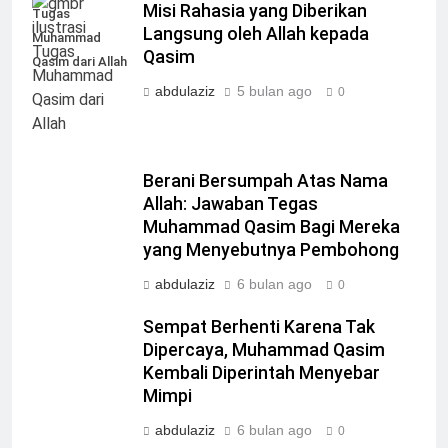
Misi Rahasia yang Diberikan
Tugas
Langsung oleh Allah kepada
Muhammad
Qasim
Qasim dari Allah
abdulaziz
5 bulan ago
0
Berani Bersumpah Atas Nama
Allah: Jawaban Tegas
Muhammad Qasim Bagi Mereka
yang Menyebutnya Pembohong
abdulaziz
6 bulan ago
0
Sempat Berhenti Karena Tak
Dipercaya, Muhammad Qasim
Kembali Diperintah Menyebar
Mimpi
abdulaziz
6 bulan ago
0