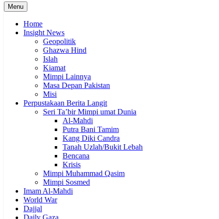
Menu
Home
Insight News
Geopolitik
Ghazwa Hind
Islah
Kiamat
Mimpi Lainnya
Masa Depan Pakistan
Misi
Perpustakaan Berita Langit
Seri Ta’bir Mimpi umat Dunia
Al-Mahdi
Putra Bani Tamim
Kang Diki Candra
Tanah Uzlah/Bukit Lebah
Bencana
Krisis
Mimpi Muhammad Qasim
Mimpi Sosmed
Imam Al-Mahdi
World War
Dajjal
Daily Gaza