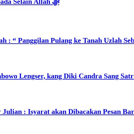
Isyarat Dilarang Menundukkan Badan kepada Selain Allah ﷻ
h : “ Panggilan Pulang ke Tanah Uzlah Se
owo Lengser, kang Diki Candra Sang Satri
ulian : Isyarat akan Dibacakan Pesan Ba