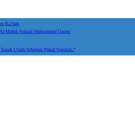
an Ka’bah
umah Allah ﷻ: Isyarat Penegasan Al Mahdi Adalah Muhammad Qasim
e Tanah Uzlah Sebelum Pukul Sepuluh.”