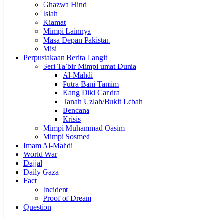
Ghazwa Hind
Islah
Kiamat
Mimpi Lainnya
Masa Depan Pakistan
Misi
Perpustakaan Berita Langit
Seri Ta’bir Mimpi umat Dunia
Al-Mahdi
Putra Bani Tamim
Kang Diki Candra
Tanah Uzlah/Bukit Lebah
Bencana
Krisis
Mimpi Muhammad Qasim
Mimpi Sosmed
Imam Al-Mahdi
World War
Dajjal
Daily Gaza
Fact
Incident
Proof of Dream
Question