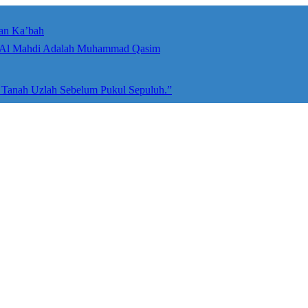
an Ka’bah
umah Allah ﷻ: Isyarat Penegasan Al Mahdi Adalah Muhammad Qasim
e Tanah Uzlah Sebelum Pukul Sepuluh.”