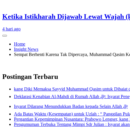
Ketika Istikharah Dijawab Lewat Wajah (k
4 hari ago
Home
Insight News
Sempat Berhenti Karena Tak Dipercaya, Muhammad Qasim Ke
Postingan Terbaru
kang Diki Memaksa Sayyid Muhammad Qasim untuk Dibaiat 
Deklarasi Kenabian Al-
Isyarat Dilarang Menundukkan Badan kepada Selain Allah ﷻ
Ada Batas Waktu (Kesempatan) untuk Uzlah : “ Panggilan Pu
Pergantian Kepemimpinan Nusantara: Prabowo Lengser, kang D
Pengumuman Terbuka Tentang Mimpi Sdr Julian : Isyarat aka