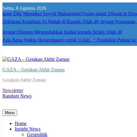
Skip
Sabtu, 8 Agustus 2026
to
kang Diki Memaksa Sayyid Muhammad Qasim untuk Dibaiat di Dep
content
Deklarasi Kenabian Al-Mahdi di R
Isyarat Dilarang Menundukkan Badan kepada Selain Allah ﷻ
Ada Batas Waktu (Kesempatan) untuk Uzlah : “ Panggilan Pulang k
GAZA – Gerakan Akhir Zaman
Gerakan Akhir Zaman
Newsletter
Random News
Menu
Home
Insight News
Geopolitik