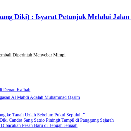
ang Diki) : Isyarat Petunjuk Melalui Jalan
mbali Diperintah Menyebar Mimpi
di Depan Ka’bah
Mahdi di Rumah Allah ﷻ: Isyarat Penegasan Al Mahdi Adalah Muhammad Qasim
lang ke Tanah Uzlah Sebelum Pukul Sepuluh.”
iki Candra Sang Satrio Piningit Tampil di Panggung Sejarah
n Dibacakan Pesan Baru di Tengah Jemaah