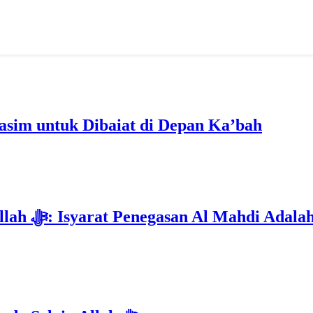
im untuk Dibaiat di Depan Ka’bah
Deklarasi Kenabian Al-Mahdi di Rumah Allah ﷻ: Isyarat Penega