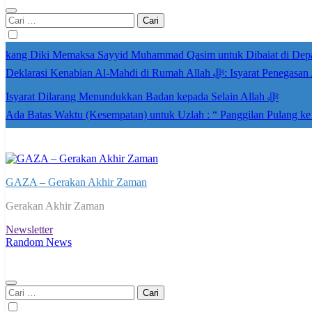
Cari
untuk:
kang Diki Memaksa Sayyid Muhammad Qasim untuk Dibaiat di Dep
Deklarasi Kenabian Al-Mahdi di R
Isyarat Dilarang Menundukkan Badan kepada Selain Allah ﷻ
Ada Batas Waktu (Kesempatan) untuk Uzlah : “ Panggilan Pulang k
GAZA – Gerakan Akhir Zaman
Gerakan Akhir Zaman
Newsletter
Random News
Cari
untuk: