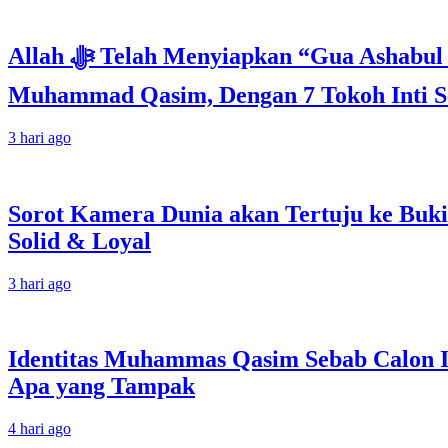
Allah ﷻ Telah Menyiapkan “Gua Ashabul Kahfi” Akhir Zaman Bagi Para Helper Muhammad Qasim, Kuncinya di Tangan
Muhammad Qasim, Dengan 7 Tokoh Inti Se
3 hari ago
Sorot Kamera Dunia akan Tertuju ke Buki
Solid & Loyal
3 hari ago
Identitas Muhammas Qasim Sebab Calon I
Apa yang Tampak
4 hari ago