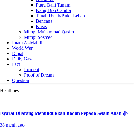
Putra Bani Tamim
Kang Diki Candra
Tanah Uzlah/Bukit Lebah
Bencana
Krisis
Mimpi Muhammad Qasim
Mimpi Sosmed
Imam Al-Mahdi
World War
Dajjal
Daily Gaza
Fact
Incident
Proof of Dream
Question
Headlines
Isyarat Dilarang Menundukkan Badan kepada Selain Allah ﷻ
38 menit ago