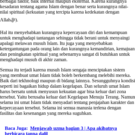
berbagai faktor, baik internal maupun eksternal. Karena kurangnya
kesadaran tentang agama Islam dengan benar serta kurangnya nilai-
nilai spiritual (kekuatan yang tercipta karena kedekatan dengan
Allahﷻ).
Hal itu menyebabkan kurangnya kepercayaan diri dan kemampuan
untuk menghadapi tantangan sehingga tidak berani untuk menyaingi
apalagi melawan musuh Islam. Itu juga yang menyebabkan
ketergantungan pada orang lain dan kurangnya kemandirian, kemajuan
dan peningkatan spiritual yang sebenarnya sangat di butuhkan untuk
menghadapi musuh di akhir zaman.
Semua itu terjadi karena musuh Islam sengaja menciptakan sistem
yang membuat umat Islam tidak boleh berkembang melebihi mereka.
Baik dari tekhnologi maupun di bidang lainnya. Sesungguhnya kondisi
seperti ini bagaikan hidup dalam kegelapan. Dan seluruh umat Islam
harus bersatu untuk menyusun kekuatan agar bisa keluar dari zona
tersebut. Yaitu berusaha keluar dari Kegelapan Menuju Terang. Namun
selama ini umat Islam tidak menyadari tentang penjajahan karakter dan
kepercayaan tersebut. Selama ini semua manusia terlena dengan
fasilitas dan kesenangan yang mereka suguhkan.
Baca Juga:
Menjawab uzma bagian 3 | Apa akibatnya
berbicara tanpa dalil