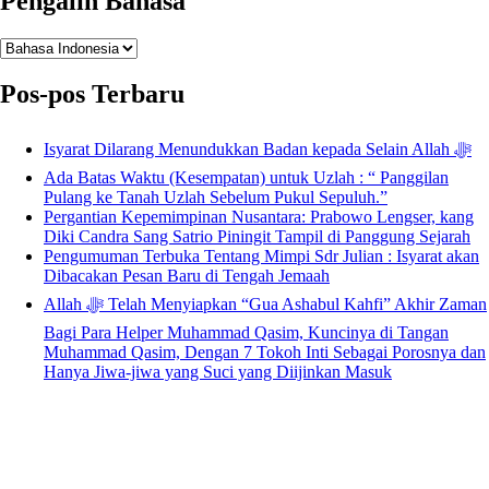
Pengalih Bahasa
Pengalih
Bahasa
Pos-pos Terbaru
Isyarat Dilarang Menundukkan Badan kepada Selain Allah ﷻ
Ada Batas Waktu (Kesempatan) untuk Uzlah : “ Panggilan
Pulang ke Tanah Uzlah Sebelum Pukul Sepuluh.”
Pergantian Kepemimpinan Nusantara: Prabowo Lengser, kang
Diki Candra Sang Satrio Piningit Tampil di Panggung Sejarah
Pengumuman Terbuka Tentang Mimpi Sdr Julian : Isyarat akan
Dibacakan Pesan Baru di Tengah Jemaah
Allah ﷻ Telah Menyiapkan “Gua Ashabul Kahfi” Akhir Zaman
Bagi Para Helper Muhammad Qasim, Kuncinya di Tangan
Muhammad Qasim, Dengan 7 Tokoh Inti Sebagai Porosnya dan
Hanya Jiwa-jiwa yang Suci yang Diijinkan Masuk