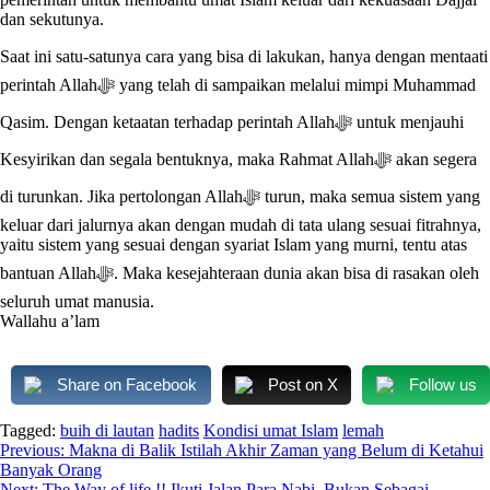
dan sekutunya.
Saat ini satu-satunya cara yang bisa di lakukan, hanya dengan mentaati
perintah Allahﷻ yang telah di sampaikan melalui mimpi Muhammad
Qasim. Dengan ketaatan terhadap perintah Allahﷻ untuk menjauhi
Kesyirikan dan segala bentuknya, maka Rahmat Allahﷻ akan segera
di turunkan. Jika pertolongan Allahﷻ turun, maka semua sistem yang
keluar dari jalurnya akan dengan mudah di tata ulang sesuai fitrahnya,
yaitu sistem yang sesuai dengan syariat Islam yang murni, tentu atas
bantuan Allahﷻ. Maka kesejahteraan dunia akan bisa di rasakan oleh
seluruh umat manusia.
Wallahu a’lam
Share on Facebook
Post on X
Follow us
Tagged:
buih di lautan
hadits
Kondisi umat Islam
lemah
Navigasi
Previous:
Makna di Balik Istilah Akhir Zaman yang Belum di Ketahui
Banyak Orang
pos
Next:
The Way of life !! Ikuti Jalan Para Nabi, Bukan Sebagai