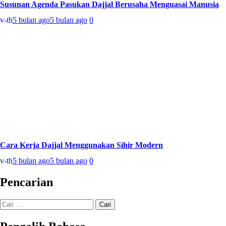
Susunan Agenda Pasukan Dajjal Berusaha Menguasai Manusia
v-th
5 bulan ago
5 bulan ago
0
Cara Kerja Dajjal Menggunakan Sihir Modern
v-th
5 bulan ago
5 bulan ago
0
Pencarian
Cari
untuk: