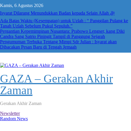
Skip
Kamis, 6 Agustus 2026
to
content
Isyarat Dilarang Menundukkan Badan kepada Selain Allah ﷻ
Ada Batas Waktu (Kesempatan) untuk Uzlah : “ Panggilan Pulang ke
Tanah Uzlah Sebelum Pukul Sepuluh.”
Pergantian Kepemimpinan Nusantara: Prabowo Lengser, kang Diki
Candra Sang Satrio Piningit Tampil di Panggung Sejarah
Pengumuman Terbuka Tentang Mimpi Sdr Julian : Isyarat akan
Dibacakan Pesan Baru di Tengah Jemaah
GAZA – Gerakan Akhir
Zaman
Gerakan Akhir Zaman
Newsletter
Random News