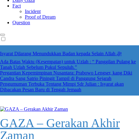
Daily Gaza
Fact
Incident
Proof of Dream
Question
Isyarat Dilarang Menundukkan Badan kepada Selain Allah ﷻ
Ada Batas Waktu (Kesempatan) untuk Uzlah : “ Panggilan Pulang ke
Tanah Uzlah Sebelum Pukul Sepuluh.”
Pergantian Kepemimpinan Nusantara: Prabowo Lengser, kang Diki
Candra Sang Satrio Piningit Tampil di Panggung Sejarah
Pengumuman Terbuka Tentang Mimpi Sdr Julian : Isyarat akan
Dibacakan Pesan Baru di Tengah Jemaah
GAZA – Gerakan Akhir
Zaman