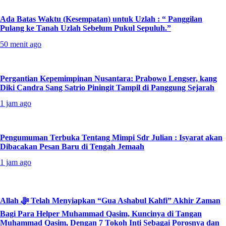
Ada Batas Waktu (Kesempatan) untuk Uzlah : “ Panggilan
Pulang ke Tanah Uzlah Sebelum Pukul Sepuluh.”
50 menit ago
Pergantian Kepemimpinan Nusantara: Prabowo Lengser, kang
Diki Candra Sang Satrio Piningit Tampil di Panggung Sejarah
1 jam ago
Pengumuman Terbuka Tentang Mimpi Sdr Julian : Isyarat akan
Dibacakan Pesan Baru di Tengah Jemaah
1 jam ago
Allah ﷻ Telah Menyiapkan “Gua Ashabul Kahfi” Akhir Zaman
Bagi Para Helper Muhammad Qasim, Kuncinya di Tangan
Muhammad Qasim, Dengan 7 Tokoh Inti Sebagai Porosnya dan