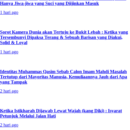
Hanya Jiwa-jiwa yang Suci yang Diijinkan Masuk
1 hari ago
Sorot Kamera Dunia akan Tertuju ke Bukit Lebah : Ketika yang
Tersembunyi Dipaksa Terang & Sebuah Barisan yang Diakui,
Solid & Loyal
1 hari ago
Identitas Muhammas Qasim Sebab Calon Imam Mahdi Masalah
Tertutup dari Mayoritas Manusia, Kemuliaannya Jauh dari Apa
yang Tampak
2 hari ago
Ketika Istikharah Dijawab Lewat Wajah (kang Diki) : Isyarat
Petunjuk Melalui Jalan Hati
2 hari ago