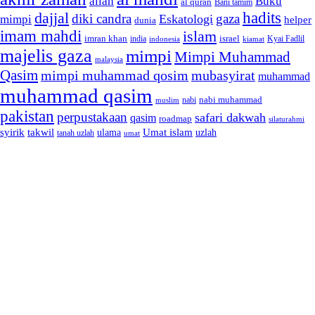
allah
Buku
al qurán
Bani tamim
dajjal
hadits
diki candra
gaza
Eskatologi
mimpi
helper
dunia
imam mahdi
islam
imran khan
israel
india
indonesia
kiamat
Kyai Fadlil
majelis gaza
mimpi
Mimpi Muhammad
malaysia
Qasim
mimpi muhammad qosim
mubasyirat
muhammad
muhammad qasim
nabi muhammad
muslim
nabi
pakistan
perpustakaan
safari dakwah
qasim
roadmap
silaturahmi
syirik
takwil
Umat islam
ulama
uzlah
tanah uzlah
umat