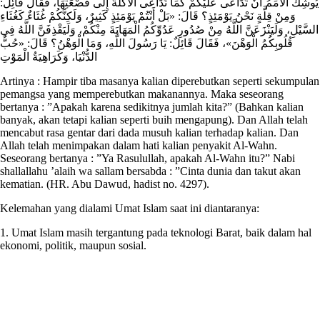
يُوشِكُ الْأُمَمُ أَنْ تَدَاعَى عَلَيْكُمْ كَمَا تَدَاعَى الْأَكَلَةُ إِلَى قَصْعَتِهَا، فَقَالَ قَائِلٌ:
وَمِنْ قِلَّةٍ نَحْنُ يَوْمَئِذٍ؟ قَالَ: «بَلْ أَنْتُمْ يَوْمَئِذٍ كَثِيرٌ، وَلَكِنَّكُمْ غُثَاءٌ كَغُثَاءِ
السَّيْلِ، وَلَيَنْزَعَنَّ اللَّهُ مِنْ صُدُورِ عَدُوِّكُمُ الْمَهَابَةَ مِنْكُمْ، وَلَيَقْذِفَنَّ اللَّهُ فِي
قُلُوبِكُمُ الْوَهْنَ»، فَقَالَ قَائِلٌ: يَا رَسُولَ اللَّهِ، وَمَا الْوَهْنُ؟ قَالَ: «حُبُّ
الدُّنْيَا، وَكَرَاهِيَةُ الْمَوْتِ
Artinya : Hampir tiba masanya kalian diperebutkan seperti sekumpulan
pemangsa yang memperebutkan makanannya. Maka seseorang
bertanya : ”Apakah karena sedikitnya jumlah kita?” (Bahkan kalian
banyak, akan tetapi kalian seperti buih mengapung). Dan Allah telah
mencabut rasa gentar dari dada musuh kalian terhadap kalian. Dan
Allah telah menimpakan dalam hati kalian penyakit Al-Wahn.
Seseorang bertanya : ”Ya Rasulullah, apakah Al-Wahn itu?” Nabi
shallallahu ’alaih wa sallam bersabda : ”Cinta dunia dan takut akan
kematian. (HR. Abu Dawud, hadist no. 4297).
Kelemahan yang dialami Umat Islam saat ini diantaranya:
1. Umat Islam masih tergantung pada teknologi Barat, baik dalam hal
ekonomi, politik, maupun sosial.