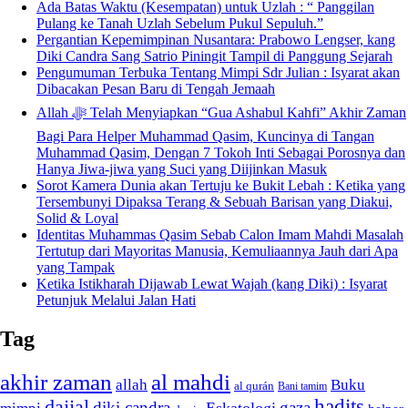
Ada Batas Waktu (Kesempatan) untuk Uzlah : “ Panggilan
Pulang ke Tanah Uzlah Sebelum Pukul Sepuluh.”
Pergantian Kepemimpinan Nusantara: Prabowo Lengser, kang
Diki Candra Sang Satrio Piningit Tampil di Panggung Sejarah
Pengumuman Terbuka Tentang Mimpi Sdr Julian : Isyarat akan
Dibacakan Pesan Baru di Tengah Jemaah
Allah ﷻ Telah Menyiapkan “Gua Ashabul Kahfi” Akhir Zaman
Bagi Para Helper Muhammad Qasim, Kuncinya di Tangan
Muhammad Qasim, Dengan 7 Tokoh Inti Sebagai Porosnya dan
Hanya Jiwa-jiwa yang Suci yang Diijinkan Masuk
Sorot Kamera Dunia akan Tertuju ke Bukit Lebah : Ketika yang
Tersembunyi Dipaksa Terang & Sebuah Barisan yang Diakui,
Solid & Loyal
Identitas Muhammas Qasim Sebab Calon Imam Mahdi Masalah
Tertutup dari Mayoritas Manusia, Kemuliaannya Jauh dari Apa
yang Tampak
Ketika Istikharah Dijawab Lewat Wajah (kang Diki) : Isyarat
Petunjuk Melalui Jalan Hati
Tag
akhir zaman
al mahdi
allah
Buku
al qurán
Bani tamim
dajjal
hadits
diki candra
gaza