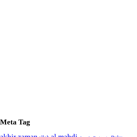
Meta Tag
akhir zaman
al mahdi