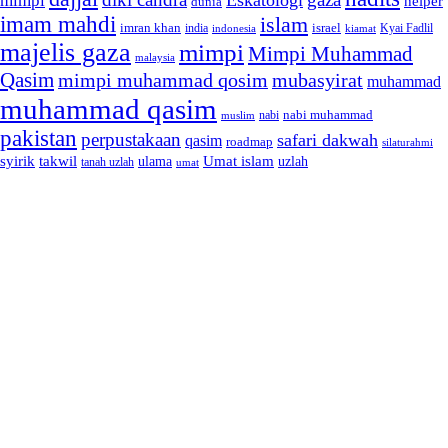
Eskatologi
mimpi
helper
dunia
imam mahdi
islam
imran khan
israel
india
indonesia
kiamat
Kyai Fadlil
majelis gaza
mimpi
Mimpi Muhammad
malaysia
Qasim
mimpi muhammad qosim
mubasyirat
muhammad
muhammad qasim
nabi muhammad
muslim
nabi
pakistan
perpustakaan
safari dakwah
qasim
roadmap
silaturahmi
syirik
takwil
Umat islam
ulama
uzlah
tanah uzlah
umat