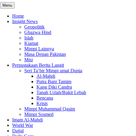
Menu
Home
Insight News
Geopolitik
Ghazwa Hind
Islah
Kiamat
Mimpi Lainnya
Masa Depan Pakistan
Misi
Perpustakaan Berita Langit
Seri Ta’bir Mimpi umat Dunia
Al-Mahdi
Putra Bani Tamim
Kang Diki Candra
Tanah Uzlah/Bukit Lebah
Bencana
Krisis
Mimpi Muhammad Qasim
Mimpi Sosmed
Imam Al-Mahdi
World War
Dajjal