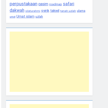
perpustakaan
safari
qasim
roadmap
dakwah
syirik
takwil
ulama
tanah uzlah
silaturahmi
Umat islam
uzlah
umat