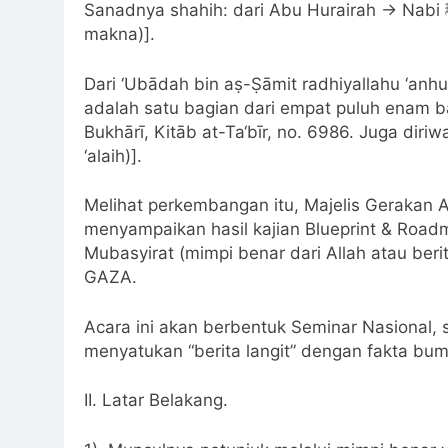
Sanadnya shahih: dari Abu Hurairah → Nabi ﷺ. Derajat Hadits Shahih (Muttafaq ‘alaih secara
makna)].
Dari ‘Ubādah bin aṣ-Ṣāmit radhiyallahu ‘anhu, Rasulullah ﷺ bersabda: “M
adalah satu bagian dari empat puluh enam ba
Bukhārī, Kitāb at-Ta‘bīr, no. 6986. Juga dir
‘alaih)].
Melihat perkembangan itu, Majelis Gerakan 
menyampaikan hasil kajian Blueprint & Road
Mubasyirat (mimpi benar dari Allah atau berit
GAZA.
Acara ini akan berbentuk Seminar Nasional, 
menyatukan “berita langit” dengan fakta bu
II. Latar Belakang.