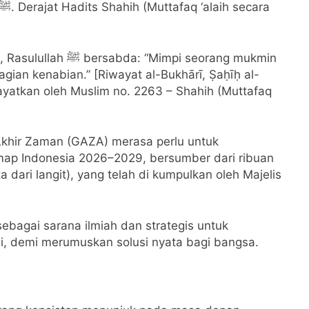
impi seorang mukmin
gian kenabian.” [Riwayat al-Bukhārī, Ṣaḥīḥ al-
iwayatkan oleh Muslim no. 2263 – Shahih (Muttafaq
Akhir Zaman (GAZA) merasa perlu untuk
map Indonesia 2026–2029, bersumber dari ribuan
a dari langit), yang telah di kumpulkan oleh Majelis
sebagai sarana ilmiah dan strategis untuk
mi, demi merumuskan solusi nyata bagi bangsa.