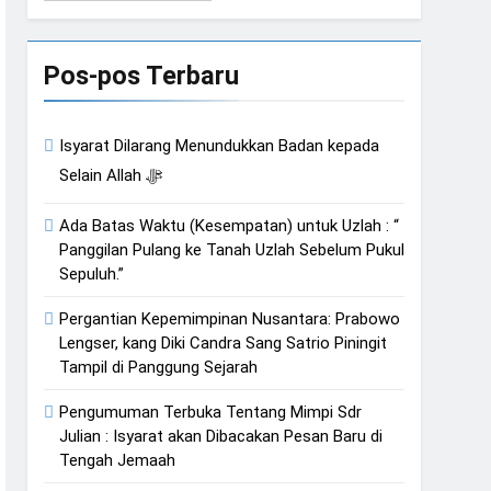
Bahasa
an Hati
Pos-pos Terbaru
Isyarat Kebangkitan : Indonesia & Malaysia akan Menjadi Sebab Rahmat Allah ﷻ Turun
Isyarat Dilarang Menundukkan Badan kepada
Selain Allah ﷻ
Ada Batas Waktu (Kesempatan) untuk Uzlah : “
Panggilan Pulang ke Tanah Uzlah Sebelum Pukul
Sepuluh.”
Pergantian Kepemimpinan Nusantara: Prabowo
Lengser, kang Diki Candra Sang Satrio Piningit
Tampil di Panggung Sejarah
Pengumuman Terbuka Tentang Mimpi Sdr
Julian : Isyarat akan Dibacakan Pesan Baru di
Tengah Jemaah