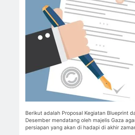
2 Hari Ago
Ketika Istikharah 
2 Hari Ago
Cahaya dari Timur
3 Hari Ago
3 Hari Ago
Berikut adalah Proposal Kegiatan Blueprint
Desember mendatang oleh majelis Gaza agar 
persiapan yang akan di hadapi di akhir zama