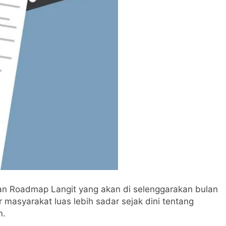
Dijawab Lewat Wajah (kang Diki) : Isyarat Petunjuk Melalui Jal
: Isyarat Kebangkitan Islam Dimulai dari Arah Timur
 dan Roadmap Langit yang akan di selenggarakan bulan
masyarakat luas lebih sadar sejak dini tentang
n.