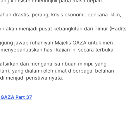
r yang konsisten menunjuk pada masa depan
han drastis: perang, krisis ekonomi, bencana iklim,
tkan akan menjadi pusat kebangkitan dari Timur (Hadits
anggung jawab ruhaniyah Majelis GAZA untuk men-
enyebarluaskan hasil kajian ini secara terbuka
fsirkan dan menganalisa ribuan mimpi, yang
llah), yang dialami oleh umat diberbagai belahan
di menjadi peristiwa nyata.
s GAZA Part 37