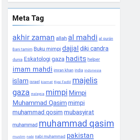
Meta Tag
akhir zaman
al mahdi
allah
al qurán
dajjal
diki candra
Buku mimpi
Bani tamim
hadits
gaza
Eskatologi
helper
dunia
imam mahdi
imran khan
india
indonesia
majelis
islam
israel
Kyai Fadlil
kiamat
gaza
mimpi
Mimpi
malaysia
Muhammad Qasim
mimpi
muhammad qosim
mubasyirat
muhammad qasim
muhammad
pakistan
nabi muhammad
nabi
muslim