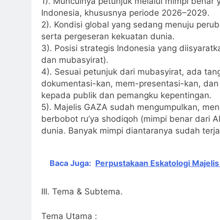
1). Munculnya petunjuk melalui mimpi bena
Indonesia, khususnya periode 2026–2029.
2). Kondisi global yang sedang menuju peruba
serta pergeseran kekuatan dunia.
3). Posisi strategis Indonesia yang diisyara
dan mubasyirat).
4). Sesuai petunjuk dari mubasyirat, ada t
dokumentasi-kan, mem-presentasi-kan, dan m
kepada publik dan pemangku kepentingan.
5). Majelis GAZA sudah mengumpulkan, mena
berbobot ru’ya shodiqoh (mimpi benar dari A
dunia. Banyak mimpi diantaranya sudah terja
Baca Juga:
Perpustakaan Eskatologi Majeli
III. Tema & Subtema.
Tema Utama :