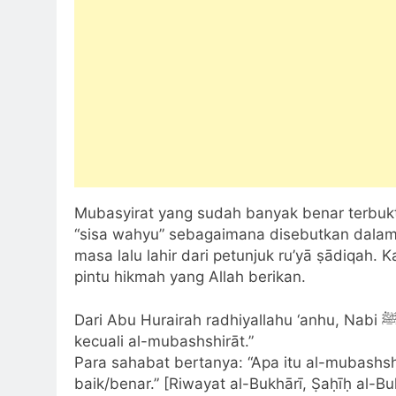
Mubasyirat yang sudah banyak benar terbukti
“sisa wahyu” sebagaimana disebutkan dalam 
masa lalu lahir dari petunjuk ru’yā ṣādiqah
pintu hikmah yang Allah berikan.
Dari Abu Hurairah radhiyallahu ‘anhu, Nabi ﷺ bersabda: “Tidak ada yang tersisa dari kenabian
kecuali al-mubashshirāt.”
Para sahabat bertanya: “Apa itu al-mubashsh
baik/benar.” [Riwayat al-Bukhārī, Ṣaḥīḥ al-Bu