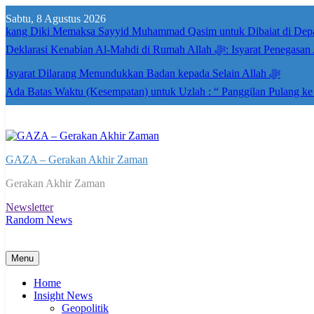
Skip
Sabtu, 8 Agustus 2026
to
kang Diki Memaksa Sayyid Muhammad Qasim untuk Dibaiat di Dep
content
Deklarasi Kenabian Al-Mahdi di R
Isyarat Dilarang Menundukkan Badan kepada Selain Allah ﷻ
Ada Batas Waktu (Kesempatan) untuk Uzlah : “ Panggilan Pulang k
GAZA – Gerakan Akhir Zaman
Gerakan Akhir Zaman
Newsletter
Random News
Menu
Home
Insight News
Geopolitik