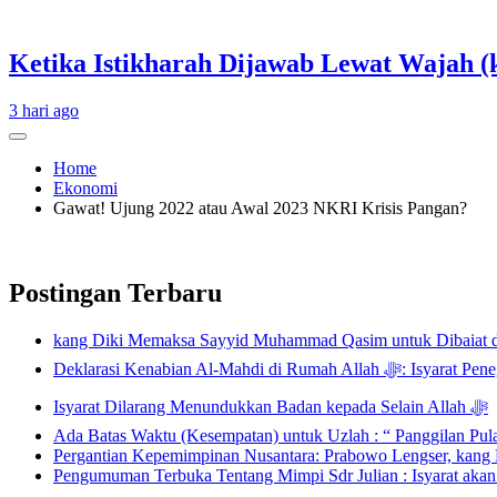
Ketika Istikharah Dijawab Lewat Wajah (k
3 hari ago
Home
Ekonomi
Gawat! Ujung 2022 atau Awal 2023 NKRI Krisis Pangan?
Postingan Terbaru
kang Diki Memaksa Sayyid Muhammad Qasim untuk Dibaiat 
Deklarasi Kenabian Al-
Isyarat Dilarang Menundukkan Badan kepada Selain Allah ﷻ
Ada Batas Waktu (Kesempatan) untuk Uzlah : “ Panggilan Pu
Pergantian Kepemimpinan Nusantara: Prabowo Lengser, kang D
Pengumuman Terbuka Tentang Mimpi Sdr Julian : Isyarat aka