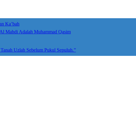
an Ka’bah
umah Allah ﷻ: Isyarat Penegasan Al Mahdi Adalah Muhammad Qasim
e Tanah Uzlah Sebelum Pukul Sepuluh.”