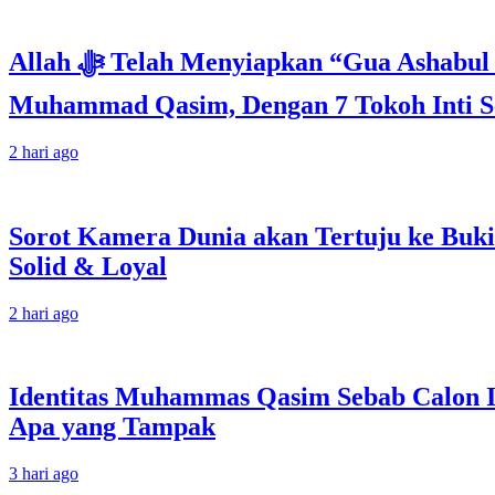
Allah ﷻ Telah Menyiapkan “Gua Ashabul Kahfi” Akhir Zaman Bagi Para Helper Muhammad Qasim, Kuncinya di Tangan
Muhammad Qasim, Dengan 7 Tokoh Inti Se
2 hari ago
Sorot Kamera Dunia akan Tertuju ke Buki
Solid & Loyal
2 hari ago
Identitas Muhammas Qasim Sebab Calon I
Apa yang Tampak
3 hari ago