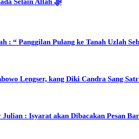
Isyarat Dilarang Menundukkan Badan kepada Selain Allah ﷻ
h : “ Panggilan Pulang ke Tanah Uzlah Se
owo Lengser, kang Diki Candra Sang Satri
ulian : Isyarat akan Dibacakan Pesan Ba