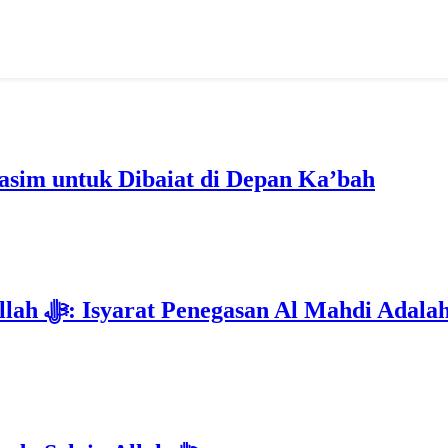
im untuk Dibaiat di Depan Ka’bah
Deklarasi Kenabian Al-Mahdi di Rumah Allah ﷻ: Isyarat Penega