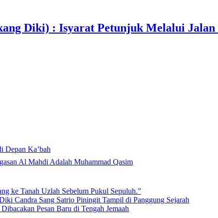
ang Diki) : Isyarat Petunjuk Melalui Jalan
di Depan Ka’bah
Mahdi di Rumah Allah ﷻ: Isyarat Penegasan Al Mahdi Adalah Muhammad Qasim
lang ke Tanah Uzlah Sebelum Pukul Sepuluh.”
iki Candra Sang Satrio Piningit Tampil di Panggung Sejarah
n Dibacakan Pesan Baru di Tengah Jemaah