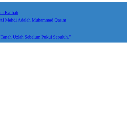
an Ka’bah
umah Allah ﷻ: Isyarat Penegasan Al Mahdi Adalah Muhammad Qasim
e Tanah Uzlah Sebelum Pukul Sepuluh.”