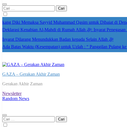
Cari
untuk:
kang Diki Memaksa Sayyid Muhammad Qasim untuk Dibaiat di Dep
Deklarasi Kenabian Al-Mahdi di R
Isyarat Dilarang Menundukkan Badan kepada Selain Allah ﷻ
Ada Batas Waktu (Kesempatan) untuk Uzlah : “ Panggilan Pulang k
GAZA – Gerakan Akhir Zaman
Gerakan Akhir Zaman
Newsletter
Random News
Cari
untuk: