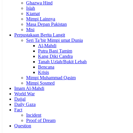
Ghazwa Hind
Islah
Kiamat
Mimpi Lainnya
Masa Depan Pakistan
Misi
Perpustakaan Berita Langit
Seri Ta’bir Mimpi umat Dunia
Al-Mahdi
Putra Bani Tamim
Kang Diki Candra
Tanah Uzlah/Bukit Lebah
Bencana
Krisis
Mimpi Muhammad Qasim
Mimpi Sosmed
Imam Al-Mahdi
World War
Dajjal
Daily Gaza
Fact
Incident
Proof of Dream
Question