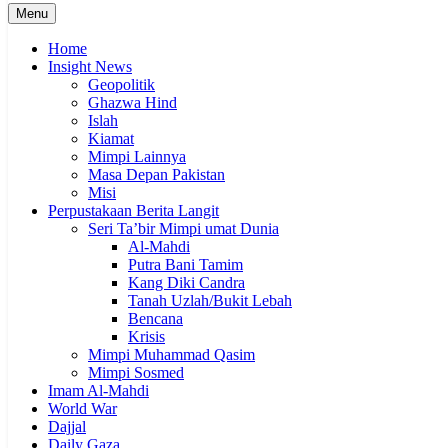
Menu
Home
Insight News
Geopolitik
Ghazwa Hind
Islah
Kiamat
Mimpi Lainnya
Masa Depan Pakistan
Misi
Perpustakaan Berita Langit
Seri Ta’bir Mimpi umat Dunia
Al-Mahdi
Putra Bani Tamim
Kang Diki Candra
Tanah Uzlah/Bukit Lebah
Bencana
Krisis
Mimpi Muhammad Qasim
Mimpi Sosmed
Imam Al-Mahdi
World War
Dajjal
Daily Gaza