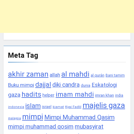
Meta Tag
akhir zaman
al mahdi
allah
al qurán
Bani tamim
dajjal
diki candra
Eskatologi
Buku mimpi
dunia
hadits
imam mahdi
gaza
helper
imran khan
india
majelis gaza
islam
israel
Kyai Fadlil
indonesia
kiamat
mimpi
Mimpi Muhammad Qasim
malaysia
mimpi muhammad qosim
mubasyirat