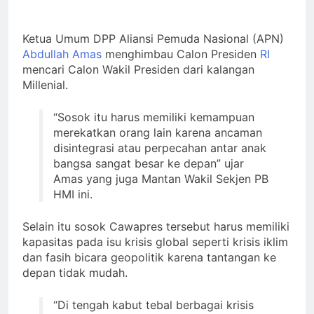
Ada Batas Waktu
(Kesempatan) untuk
Ketua Umum DPP Aliansi Pemuda Nasional (APN)
Uzlah : “ Panggilan
3 Hari Ago
Pulang ke Tanah
Abdullah Amas
menghimbau Calon Presiden
RI
Pergantian
Uzlah Sebelum Pukul
mencari Calon Wakil Presiden dari kalangan
Kepemimpinan
Sepuluh.”
Millenial.
Nusantara: Prabowo
3 Hari Ago
Lengser, kang Diki
Pengumuman
Candra Sang Satrio
“Sosok itu harus memiliki kemampuan
Terbuka Tentang
Piningit Tampil di
Mimpi Sdr Julian :
merekatkan orang lain karena ancaman
3 Hari Ago
Panggung Sejarah
Isyarat akan
disintegrasi atau perpecahan antar anak
Allah ﷻ Telah
Dibacakan Pesan
bangsa sangat besar ke depan” ujar
Baru di Tengah
Menyiapkan “Gua
Amas yang juga Mantan Wakil Sekjen PB
Jemaah
Ashabul Kahfi” Akhir
HMI ini.
4 Hari Ago
Zaman Bagi Para
Helper Muhammad
Selain itu sosok Cawapres tersebut harus memiliki
Qasim, Kuncinya di
kapasitas pada isu krisis global seperti krisis iklim
Tangan Muhammad
Qasim, Dengan 7
dan fasih bicara geopolitik karena tantangan ke
Tokoh Inti Sebagai
depan tidak mudah.
Porosnya dan Hanya
Jiwa-jiwa yang Suci
“Di tengah kabut tebal berbagai krisis
yang Diijinkan Masuk