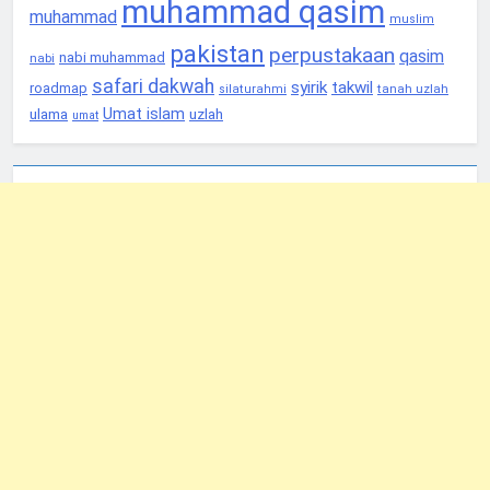
muhammad qasim
muhammad
muslim
pakistan
perpustakaan
qasim
nabi muhammad
nabi
safari dakwah
syirik
takwil
roadmap
tanah uzlah
silaturahmi
Umat islam
ulama
uzlah
umat