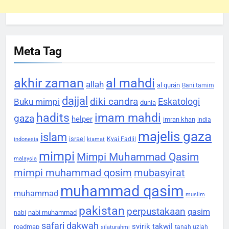
Meta Tag
akhir zaman
al mahdi
allah
al qurán
Bani tamim
dajjal
diki candra
Eskatologi
Buku mimpi
dunia
hadits
imam mahdi
gaza
helper
imran khan
india
majelis gaza
islam
israel
Kyai Fadlil
indonesia
kiamat
mimpi
Mimpi Muhammad Qasim
malaysia
mimpi muhammad qosim
mubasyirat
muhammad qasim
muhammad
muslim
pakistan
perpustakaan
qasim
nabi muhammad
nabi
safari dakwah
syirik
takwil
roadmap
tanah uzlah
silaturahmi