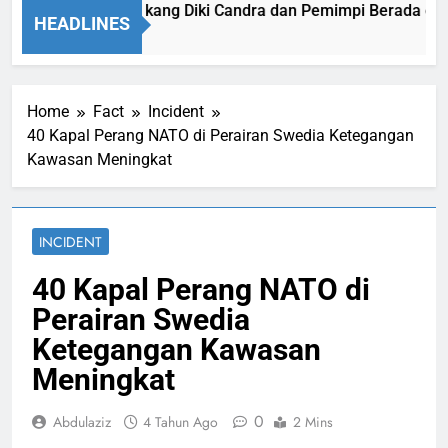
hammad Qasim, kang Diki Candra dan Pemimpi Berada di Depan
HEADLINES
am Ago
Home
Fact
Incident
40 Kapal Perang NATO di Perairan Swedia Ketegangan
Kawasan Meningkat
INCIDENT
40 Kapal Perang NATO di
Perairan Swedia
Ketegangan Kawasan
Meningkat
0
Abdulaziz
4 Tahun Ago
2 Mins