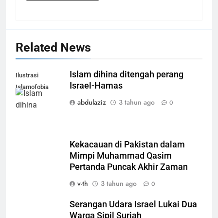
Related News
Islam dihina ditengah perang
Ilustrasi
Israel-Hamas
Islamofobia
abdulaziz
3 tahun ago
0
Kekacauan di Pakistan dalam
Mimpi Muhammad Qasim
Pertanda Puncak Akhir Zaman
v-th
3 tahun ago
0
Serangan Udara Israel Lukai Dua
Warga Sipil Suriah