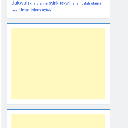
dakwah
syirik
takwil
ulama
tanah uzlah
silaturahmi
Umat islam
uzlah
umat