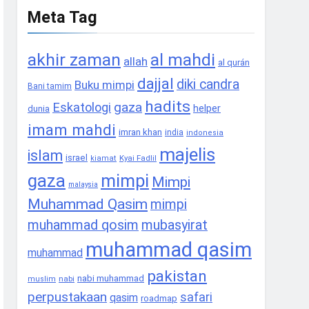
Meta Tag
akhir zaman
al mahdi
allah
al qurán
dajjal
diki candra
Buku mimpi
Bani tamim
hadits
gaza
Eskatologi
helper
dunia
imam mahdi
imran khan
india
indonesia
majelis
islam
israel
Kyai Fadlil
kiamat
gaza
mimpi
Mimpi
malaysia
Muhammad Qasim
mimpi
muhammad qosim
mubasyirat
muhammad qasim
muhammad
pakistan
nabi muhammad
nabi
muslim
perpustakaan
safari
qasim
roadmap