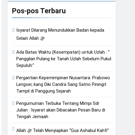
an Hati
Pos-pos Terbaru
Isyarat Dilarang Menundukkan Badan kepada
Isyarat Kebangkitan : Indonesia & Malaysia akan Menjadi Sebab Rahmat Allah ﷻ Turun
Selain Allah ﷻ
Ada Batas Waktu (Kesempatan) untuk Uzlah : “
Panggilan Pulang ke Tanah Uzlah Sebelum Pukul
Sepuluh.”
Pergantian Kepemimpinan Nusantara: Prabowo
Lengser, kang Diki Candra Sang Satrio Piningit
Tampil di Panggung Sejarah
Pengumuman Terbuka Tentang Mimpi Sdr
Julian : Isyarat akan Dibacakan Pesan Baru di
Tengah Jemaah
Allah ﷻ Telah Menyiapkan “Gua Ashabul Kahfi”