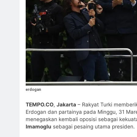
Ketika Istikharah 
3 Hari Ago
Cahaya dari Timur
4 Hari Ago
4 Hari Ago
erdogan
TEMPO.CO
,
Jakarta
– Rakyat Turki memberik
Erdogan dan partainya pada Minggu, 31 Mare
menegaskan kembali oposisi sebagai kekuata
Imamoglu
sebagai pesaing utama presiden.