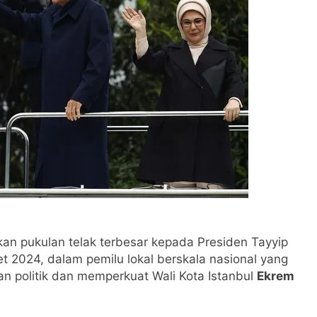
Dijawab Lewat Wajah (kang Diki) : Isyarat Petunjuk Melalui Jal
: Isyarat Kebangkitan Islam Dimulai dari Arah Timur
an pukulan telak terbesar kepada Presiden Tayyip
t 2024, dalam pemilu lokal berskala nasional yang
n politik dan memperkuat Wali Kota Istanbul
Ekrem