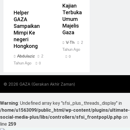
Kajian
Terbuka
Helper
Umum
GAZA
Majelis
Sampaikan
Gaza
Mimpi Ke
negeri
V-Th
2
Hongkong
Tahun Ago
Abdulaziz
2
0
Tahun Ago
0
Warning
: Undefined array key "sfsi_plus_threads_display" in
/home/u1563099/public_html/wp-content/plugins/ultimate-
social-media-plus/libs/controllers/sfsi_frontpopUp.php
on
line
259