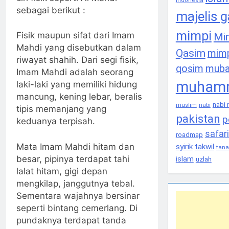
indonesia
sebagai berikut :
majelis 
mimpi
Fisik maupun sifat dari Imam
Mi
Mahdi yang disebutkan dalam
Qasim
mim
riwayat shahih. Dari segi fisik,
qosim
muba
Imam Mahdi adalah seorang
muhamm
laki-laki yang memiliki hidung
mancung, kening lebar, beralis
nabi
nabi
muslim
tipis memanjang yang
pakistan
p
keduanya terpisah.
safar
roadmap
Mata Imam Mahdi hitam dan
syirik
takwil
tana
besar, pipinya terdapat tahi
islam
uzlah
lalat hitam, gigi depan
mengkilap, janggutnya tebal.
Sementara wajahnya bersinar
seperti bintang cemerlang. Di
pundaknya terdapat tanda