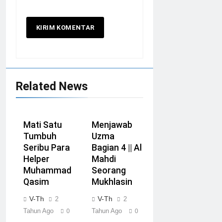
Related News
Mati Satu
Menjawab
Tumbuh
Uzma
Seribu Para
Bagian 4 || Al
Helper
Mahdi
Muhammad
Seorang
Qasim
Mukhlasin
V-Th
V-Th
2
2
Tahun Ago
Tahun Ago
0
0