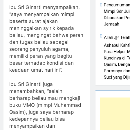
Pengumuman 
Ibu Sri Ginarti menyampaikan,
Mimpi Sdr Juli
“saya menyampaikan mimpi
Dibacakan Pe
beserta surat ajakan
Jemaah
meninggalkan syirik kepada
beliau, mengingat bahwa peran
Allah ﷻ Telah Menyiapkan “Gua
dan tugas beliau sebagai
Ashabul Kahfi
seorang penyuluh agama,
Para Helper
memiliki peran yang begitu
Kuncinya di
besar terhadap kondisi dan
Qasim, Denga
keadaan umat hari ini”.
Porosnya dan
Suci yang Dii
Ibu Sri Ginarti juga
menambahkan, “selain
berharap beliau mau mengkaji
buku MMQ (mimpi Muhammad
Qasim), juga saya berharap
kedepannya beliau bisa
menyampaikan dan