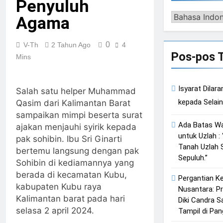
Penyuluh
Qasim Sebab
Tangan
2 Hari Ago
Dipaksa Terang
Calon Imam
Muhammad
Pengalih
Agama
Ketika
& Sebuah
Mahdi Masalah
Qasim, Dengan
Istikharah
Barisan yang
Bahasa
Tertutup dari
7 Tokoh Inti
Dijawab Lewat
Diakui, Solid &
2 Hari Ago
Mayoritas
Sebagai
0
V-Th
2 Tahun Ago
4
Wajah (kang
Loyal
Cahaya dari
Manusia,
Porosnya dan
Pos-pos 
Diki) : Isyarat
Mins
Timur: Isyarat
Kemuliaannya
Hanya Jiwa-
Petunjuk
Kebangkitan
Jauh dari Apa
jiwa yang Suci
3 Hari Ago
Melalui Jalan
Islam Dimulai
yang Tampak
yang Diijinkan
Isyarat
Hati
dari Arah Timur
Isyarat Dila
Masuk
Salah satu helper Muhammad
Kebangkitan :
Indonesia &
Qasim dari Kalimantan Barat
3 Hari Ago
Malaysia akan
sampaikan mimpi beserta surat
Menjadi Sebab
Ada Batas W
ajakan menjauhi syirik kepada
Rahmat Allah
untuk Uzlah :
pak sohibin. Ibu Sri Ginarti
ﷻ Turun
Tanah Uzlah 
bertemu langsung dengan pak
Sepuluh.”
Sohibin di kediamannya yang
berada di kecamatan Kubu,
Pergantian K
kabupaten Kubu raya
Nusantara: P
Kalimantan barat pada hari
Diki Candra Sa
selasa 2 april 2024.
Tampil di Pa