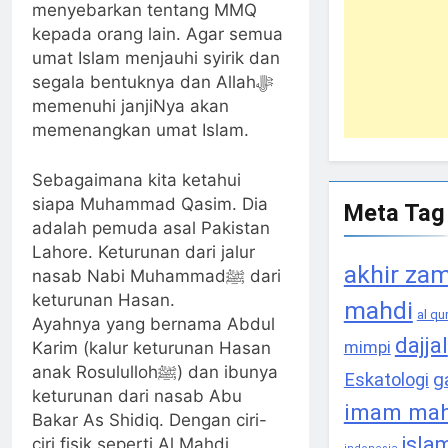
menyebarkan tentang MMQ
kepada orang lain. Agar semua
umat Islam menjauhi syirik dan
segala bentuknya dan Allahﷻ
memenuhi janjiNya akan
memenangkan umat Islam.
Sebagaimana kita ketahui
siapa Muhammad Qasim. Dia
Meta Tag
adalah pemuda asal Pakistan
Lahore. Keturunan dari jalur
akhir za
nasab Nabi Muhammadﷺ dari
keturunan Hasan.
mahdi
al qu
Ayahnya yang bernama Abdul
dajjal
mimpi
Karim (kalur keturunan Hasan
anak Rosulullohﷺ) dan ibunya
g
Eskatologi
keturunan dari nasab Abu
imam mah
Bakar As Shidiq. Dengan ciri-
isla
ciri fisik seperti Al Mahdi