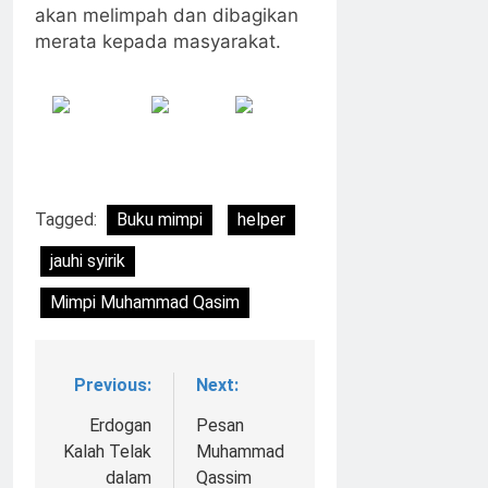
akan melimpah dan dibagikan
merata kepada masyarakat.
Share
Post
Follow
on
on X
us
Facebook
Tagged:
Buku mimpi
helper
jauhi syirik
Mimpi Muhammad Qasim
Previous:
Next:
Navigasi
pos
Erdogan
Pesan
Kalah Telak
Muhammad
dalam
Qassim